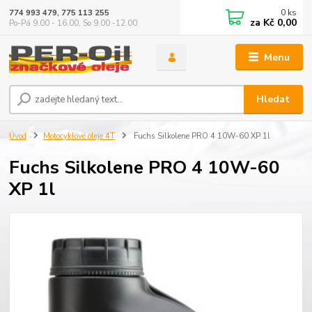
0
ks
774 993 479, 775 113 255
za
Kč 0,00
Po-Pá 9.00 - 16.00, So 9.00 -12.00
Menu
Hledat
Úvod
Motocyklové oleje 4T
Fuchs Silkolene PRO 4 10W-60 XP 1l
Fuchs Silkolene PRO 4 10W-60
XP 1l