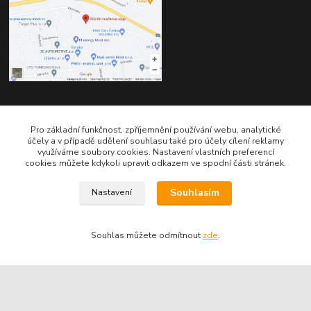
Kontakty
Pro základní funkčnost, zpříjemnění používání webu, analytické
účely a v případě udělení souhlasu také pro účely cílení reklamy
využíváme soubory cookies. Nastavení vlastních preferencí
cookies můžete kdykoli upravit odkazem ve spodní části stránek.
Souhlasím
Nastavení
Telefon pro technické dotazy: 775 113 255
Souhlas můžete odmítnout
zde
.
Telefon do našeho obchodu : 774 993 479
info@znackoveoleje.cz