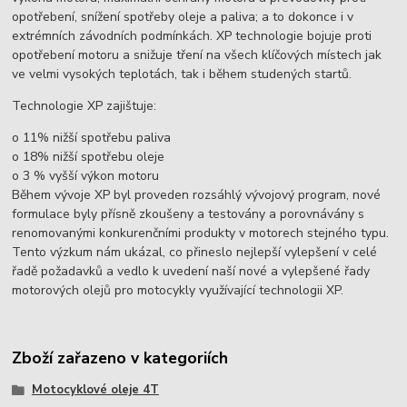
opotřebení, snížení spotřeby oleje a paliva; a to dokonce i v
extrémních závodních podmínkách. XP technologie bojuje proti
opotřebení motoru a snižuje tření na všech klíčových místech jak
ve velmi vysokých teplotách, tak i během studených startů.
Technologie XP zajištuje:
o 11% nižší spotřebu paliva
o 18% nižší spotřebu oleje
o 3 % vyšší výkon motoru
Během vývoje XP byl proveden rozsáhlý vývojový program, nové
formulace byly přísně zkoušeny a testovány a porovnávány s
renomovanými konkurenčními produkty v motorech stejného typu.
Tento výzkum nám ukázal, co přineslo nejlepší vylepšení v celé
řadě požadavků a vedlo k uvedení naší nové a vylepšené řady
motorových olejů pro motocykly využívající technologii XP.
Zboží zařazeno v kategoriích
Motocyklové oleje 4T