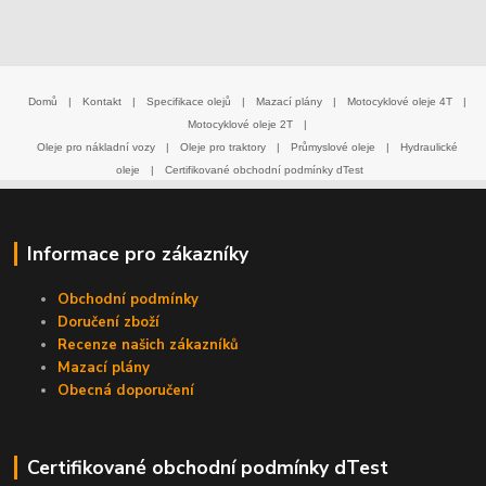
Domů
|
Kontakt
|
Specifikace olejů
|
Mazací plány
|
Motocyklové oleje 4T
|
Motocyklové oleje 2T
|
Oleje pro nákladní vozy
|
Oleje pro traktory
|
Průmyslové oleje
|
Hydraulické
oleje
|
Certifikované obchodní podmínky dTest
Informace pro zákazníky
Obchodní podmínky
Doručení zboží
Recenze našich zákazníků
Mazací plány
Obecná doporučení
Certifikované obchodní podmínky dTest