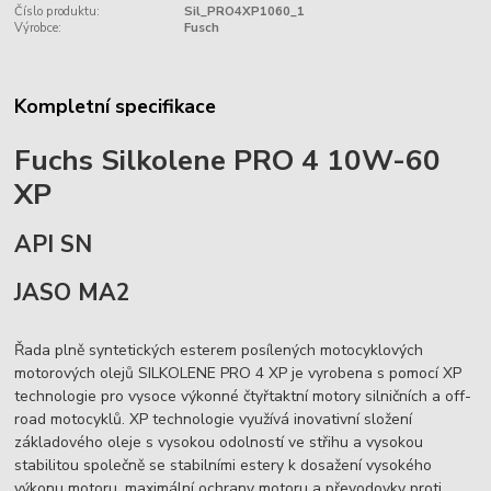
Číslo produktu:
Sil_PRO4XP1060_1
Výrobce:
Fusch
Kompletní specifikace
Fuchs Silkolene PRO 4 10W-60
XP
API SN
JASO MA2
Řada plně syntetických esterem posílených motocyklových
motorových olejů SILKOLENE PRO 4 XP je vyrobena s pomocí XP
technologie pro vysoce výkonné čtyřtaktní motory silničních a off-
road motocyklů. XP technologie využívá inovativní složení
základového oleje s vysokou odolností ve střihu a vysokou
stabilitou společně se stabilními estery k dosažení vysokého
výkonu motoru, maximální ochrany motoru a převodovky proti