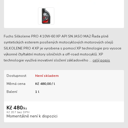
Fuchs Silkolene PRO 4 10W-60 XP API SN JASO MA2 Řada plně
syntetických esterem posílených motocyklových motorových olejů
SILKOLENE PRO 4 XP je vyrobena s pomocí XP technologie pro vysoce
výkonné čtyřtaktní motory silničních a off-road motocyklů. XP
technologie využívá inovativní složení základového ...
celý popis
Dostupnost
Není skladem
Měrná cena
Kč 480,00 / l
Balení
1 l
Kč 480
/
ks
Kč 397
bez DPH
Momentálně není k dispozici