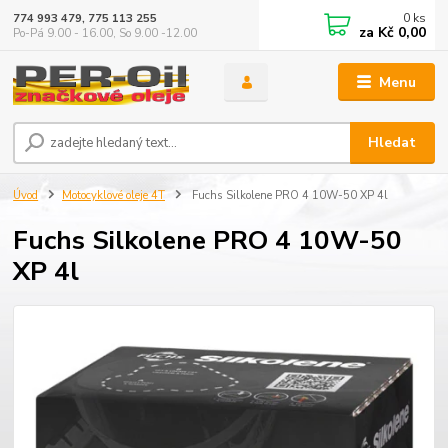
0
ks
774 993 479, 775 113 255
za
Kč 0,00
Po-Pá 9.00 - 16.00, So 9.00 -12.00
Menu
Hledat
Úvod
Motocyklové oleje 4T
Fuchs Silkolene PRO 4 10W-50 XP 4l
Fuchs Silkolene PRO 4 10W-50
XP 4l