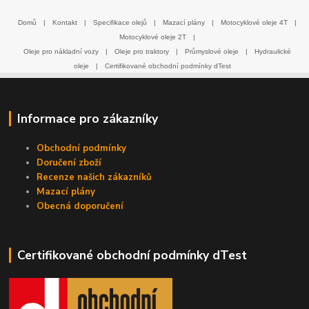
Domů
|
Kontakt
|
Specifikace olejů
|
Mazací plány
|
Motocyklové oleje 4T
|
Motocyklové oleje 2T
|
Oleje pro nákladní vozy
|
Oleje pro traktory
|
Průmyslové oleje
|
Hydraulické
oleje
|
Certifikované obchodní podmínky dTest
Informace pro zákazníky
Obchodní podmínky
Doručení zboží
Recenze našich zákazníků
Mazací plány
Obecná doporučení
Certifikované obchodní podmínky dTest