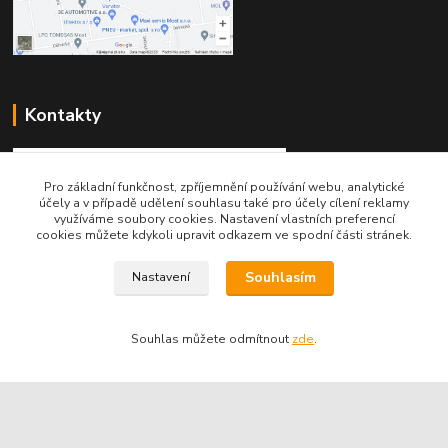
Kontakty
Pro základní funkčnost, zpříjemnění používání webu, analytické
účely a v případě udělení souhlasu také pro účely cílení reklamy
využíváme soubory cookies. Nastavení vlastních preferencí
cookies můžete kdykoli upravit odkazem ve spodní části stránek.
Telefon pro technické dotazy: 775 113 255
Souhlasím
Nastavení
Telefon do našeho obchodu : 774 993 479
info@znackoveoleje.cz
Souhlas můžete odmítnout
zde
.
Vytvořeno na
Eshop-rychle.cz