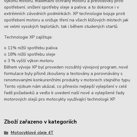
výkonu motoru, maximální ochrany motoru a převodovky proti
opotřebení, snížení spotřeby oleje a paliva; a to dokonce i v
extrémních závodních podmínkách. XP technologie bojuje proti
opotřebení motoru a snižuje tření na všech klíčových místech jak
ve velmi vysokých teplotách, tak i během studených startů.
Technologie XP zajištuje:
o 11% nižší spotřebu paliva
o 18% nižší spotřebu oleje
o 3 % vyšší výkon motoru
Během vývoje XP byl proveden rozsáhlý vývojový program, nové
formulace byly přísně zkoušeny a testovány a porovnávány s
renomovanými konkurenčními produkty v motorech stejného typu.
Tento výzkum nám ukázal, co přineslo nejlepší vylepšení v celé
řadě požadavků a vedlo k uvedení naší nové a vylepšené řady
motorových olejů pro motocykly využívající technologii XP.
Zboží zařazeno v kategoriích
Motocyklové oleje 4T