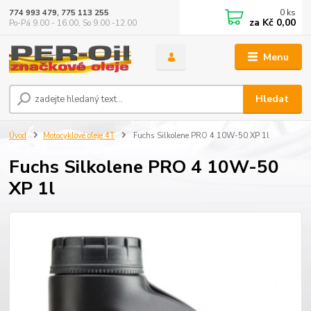
0
ks
774 993 479, 775 113 255
za
Kč 0,00
Po-Pá 9.00 - 16.00, So 9.00 -12.00
Menu
Hledat
Úvod
Motocyklové oleje 4T
Fuchs Silkolene PRO 4 10W-50 XP 1l
Fuchs Silkolene PRO 4 10W-50
XP 1l