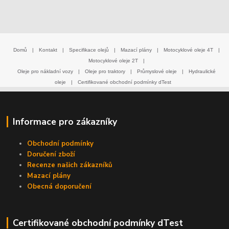
Domů
|
Kontakt
|
Specifikace olejů
|
Mazací plány
|
Motocyklové oleje 4T
|
Motocyklové oleje 2T
|
Oleje pro nákladní vozy
|
Oleje pro traktory
|
Průmyslové oleje
|
Hydraulické
oleje
|
Certifikované obchodní podmínky dTest
Informace pro zákazníky
Obchodní podmínky
Doručení zboží
Recenze našich zákazníků
Mazací plány
Obecná doporučení
Certifikované obchodní podmínky dTest