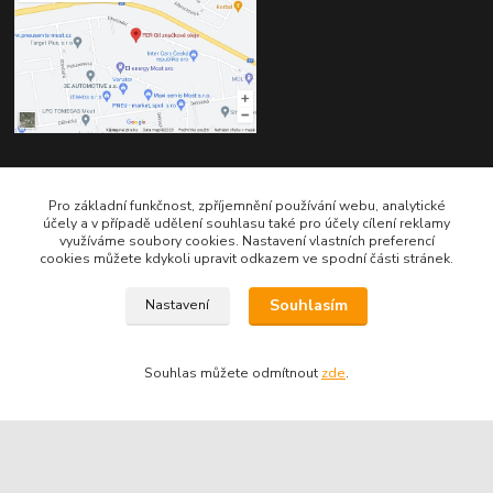
Kontakty
Pro základní funkčnost, zpříjemnění používání webu, analytické
účely a v případě udělení souhlasu také pro účely cílení reklamy
využíváme soubory cookies. Nastavení vlastních preferencí
cookies můžete kdykoli upravit odkazem ve spodní části stránek.
Souhlasím
Nastavení
Telefon pro technické dotazy: 775 113 255
Souhlas můžete odmítnout
zde
.
Telefon do našeho obchodu : 774 993 479
info@znackoveoleje.cz