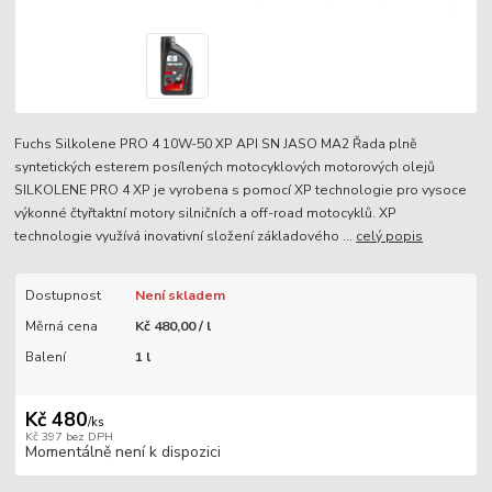
Fuchs Silkolene PRO 4 10W-50 XP API SN JASO MA2 Řada plně
syntetických esterem posílených motocyklových motorových olejů
SILKOLENE PRO 4 XP je vyrobena s pomocí XP technologie pro vysoce
výkonné čtyřtaktní motory silničních a off-road motocyklů. XP
technologie využívá inovativní složení základového ...
celý popis
Dostupnost
Není skladem
Měrná cena
Kč 480,00 / l
Balení
1 l
Kč 480
/
ks
Kč 397
bez DPH
Momentálně není k dispozici