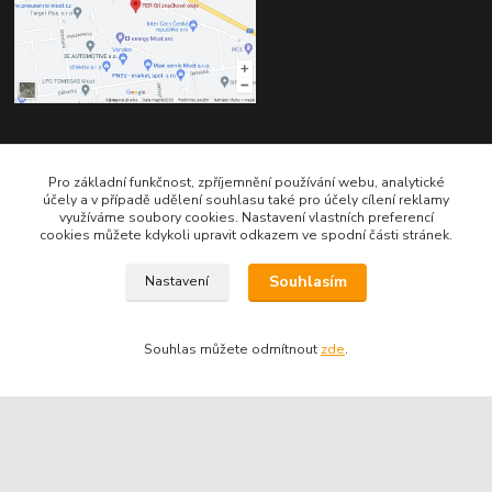
Kontakty
Pro základní funkčnost, zpříjemnění používání webu, analytické
účely a v případě udělení souhlasu také pro účely cílení reklamy
využíváme soubory cookies. Nastavení vlastních preferencí
cookies můžete kdykoli upravit odkazem ve spodní části stránek.
Souhlasím
Nastavení
Telefon pro technické dotazy: 775 113 255
Souhlas můžete odmítnout
zde
.
Telefon do našeho obchodu : 774 993 479
info@znackoveoleje.cz