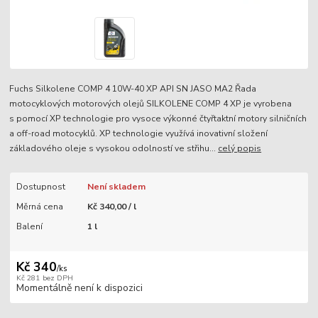
Fuchs Silkolene COMP 4 10W-40 XP API SN JASO MA2 Řada
motocyklových motorových olejů SILKOLENE COMP 4 XP je vyrobena
s pomocí XP technologie pro vysoce výkonné čtyřtaktní motory silničních
a off-road motocyklů. XP technologie využívá inovativní složení
základového oleje s vysokou odolností ve střihu...
celý popis
Dostupnost
Není skladem
Měrná cena
Kč 340,00 / l
Balení
1 l
Kč 340
/
ks
Kč 281
bez DPH
Momentálně není k dispozici