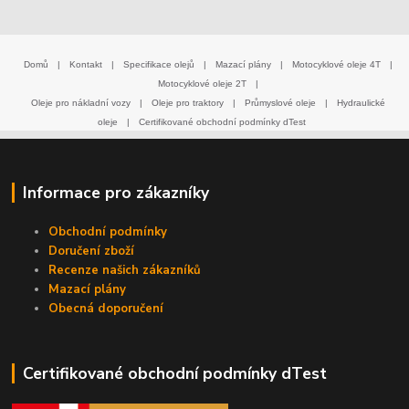
Domů
|
Kontakt
|
Specifikace olejů
|
Mazací plány
|
Motocyklové oleje 4T
|
Motocyklové oleje 2T
|
Oleje pro nákladní vozy
|
Oleje pro traktory
|
Průmyslové oleje
|
Hydraulické
oleje
|
Certifikované obchodní podmínky dTest
Informace pro zákazníky
Obchodní podmínky
Doručení zboží
Recenze našich zákazníků
Mazací plány
Obecná doporučení
Certifikované obchodní podmínky dTest