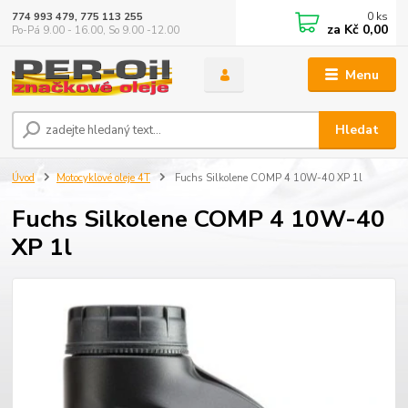
0
ks
774 993 479, 775 113 255
za
Kč 0,00
Po-Pá 9.00 - 16.00, So 9.00 -12.00
Menu
Hledat
Úvod
Motocyklové oleje 4T
Fuchs Silkolene COMP 4 10W-40 XP 1l
Fuchs Silkolene COMP 4 10W-40
XP 1l