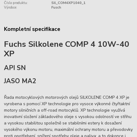
Číslo produktu:
Sil_COM4XP1040_1
Výrobce:
Fusch
Kompletní specifikace
Fuchs Silkolene COMP 4 10W-40
XP
API SN
JASO MA2
Řada motocyklových motorových olejů SILKOLENE COMP 4 XP je
vyrobena s pomocí XP technologie pro vysoce výkonné čtyřtaktní
motory silničních a off-road motocyklů. XP technologie využívá
inovativní složení základového oleje s vysokou odolností ve střihu
a vysokou stabilitou společně se stabilními estery k dosažení
vysokého výkonu motoru, maximální ochrany motoru a převodovky
proti opotřebení, snížení spotřeby oleje a paliva; a to dokonce i