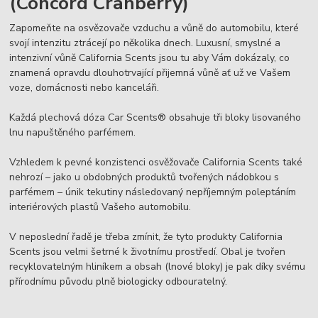
(Concord Cranberry)
Zapomeňte na osvězovače vzduchu a vůně do automobilu, které
svojí intenzitu ztrácejí po několika dnech. Luxusní, smyslné a
intenzivní vůně California Scents jsou tu aby Vám dokázaly, co
znamená opravdu dlouhotrvající přijemná vůně ať už ve Vašem
voze, domácnosti nebo kanceláři.
Každá plechová dóza Car Scents® obsahuje tři bloky lisovaného
lnu napuštěného parfémem.
Vzhledem k pevné konzistenci osvěžovače California Scents také
nehrozí – jako u obdobných produktů tvořených nádobkou s
parfémem – únik tekutiny následovaný nepříjemným poleptáním
interiérových plastů Vašeho automobilu.
V neposlední řadě je třeba zmínit, že tyto produkty California
Scents jsou velmi šetrné k životnímu prostředí. Obal je tvořen
recyklovatelným hliníkem a obsah (lnové bloky) je pak díky svému
přírodnímu původu plně biologicky odbouratelný.