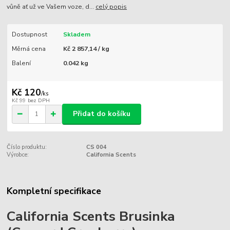
vůně ať už ve Vašem voze, d...
celý popis
Dostupnost
Skladem
Měrná cena
Kč 2 857,14 / kg
Balení
0.042 kg
Kč 120
/
ks
Kč 99
bez DPH
Přidat do košíku
Číslo produktu:
CS 004
Výrobce:
California Scents
Kompletní specifikace
California Scents Brusinka