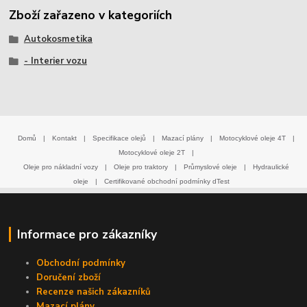
Zboží zařazeno v kategoriích
Autokosmetika
- Interier vozu
Domů
|
Kontakt
|
Specifikace olejů
|
Mazací plány
|
Motocyklové oleje 4T
|
Motocyklové oleje 2T
|
Oleje pro nákladní vozy
|
Oleje pro traktory
|
Průmyslové oleje
|
Hydraulické
oleje
|
Certifikované obchodní podmínky dTest
Informace pro zákazníky
Obchodní podmínky
Doručení zboží
Recenze našich zákazníků
Mazací plány