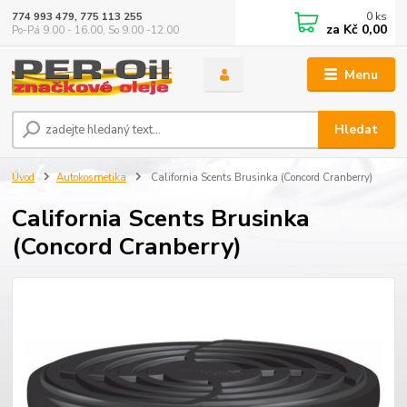
0
ks
774 993 479, 775 113 255
za
Kč 0,00
Po-Pá 9.00 - 16.00, So 9.00 -12.00
Menu
Hledat
Úvod
Autokosmetika
California Scents Brusinka (Concord Cranberry)
California Scents Brusinka
(Concord Cranberry)