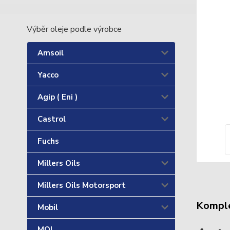
Výběr oleje podle výrobce
Amsoil
Yacco
Agip ( Eni )
Castrol
Fuchs
Millers Oils
Millers Oils Motorsport
Komple
Mobil
MOL