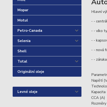
Auto
Mopar
Hlavní vý
Motul
- - centr
- - víko 
Petro-Canada
- - kapso
Selenia
- - nová 
Shell
- - záruk
Total
Originální oleje
Parametr
Napětí 
Technolo
Kapacita
Levné oleje
CCA (A
Rozměry