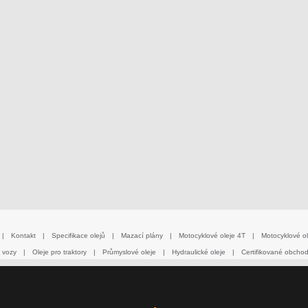
|
Kontakt
|
Specifikace olejů
|
Mazací plány
|
Motocyklové oleje 4T
|
Motocyklové ol
 vozy
|
Oleje pro traktory
|
Průmyslové oleje
|
Hydraulické oleje
|
Certifikované obcho