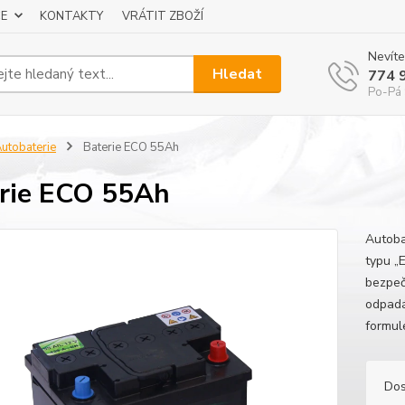
E
KONTAKTY
VRÁTIT ZBOŽÍ
Nevíte
Hledat
774 
Po-Pá 
utobaterie
Baterie ECO 55Ah
rie ECO 55Ah
Autoba
typu „
bezpeč
odpadá
formule
Dos