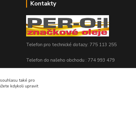
Kontakty
Telefon pro technické dotazy: 775 113 255
Telefon do našeho obchodu : 774 993 479
info@znackoveoleje.cz
 souhlasu také pro
žete kdykoli upravit
Vytvořeno na
Eshop-rychle.cz