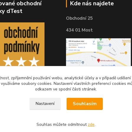
kované obchodní
Kde nás najdete
ky dTest
Obchodní 25
434 01 Most
čnost, zpříjemnění používání webu, analytické účely a v případě udělení
y využíváme soubory cookies. Nastavení vlastních preferencí cookies mů
odkazem ve spodní části stránek.
Souhlasím
Nastavení
Souhlas můžete odmítnout
zde
.