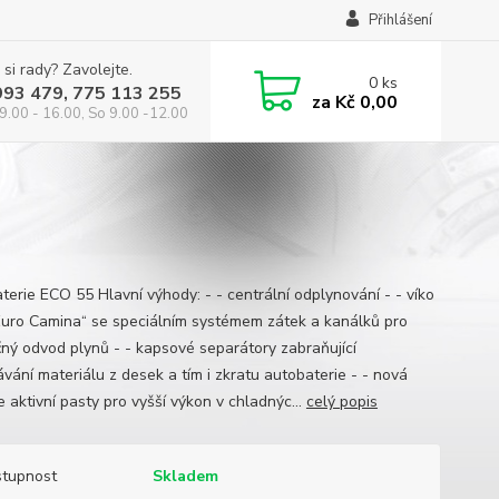
Přihlášení
 si rady? Zavolejte.
0
ks
993 479, 775 113 255
za
Kč 0,00
9.00 - 16.00, So 9.00 -12.00
terie ECO 55 Hlavní výhody: - - centrální odplynování - - víko
Euro Camina“ se speciálním systémem zátek a kanálků pro
ný odvod plynů - - kapsové separátory zabraňující
vání materiálu z desek a tím i zkratu autobaterie - - nová
 aktivní pasty pro vyšší výkon v chladnýc...
celý popis
tupnost
Skladem