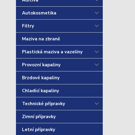
Aditiva
Autokosmetika
Filtry
Maziva na zbraně
Plastická maziva a vazelíny
Provozní kapaliny
Brzdové kapaliny
Chladící kapaliny
Technické přípravky
Zimní přípravky
Letní přípravky