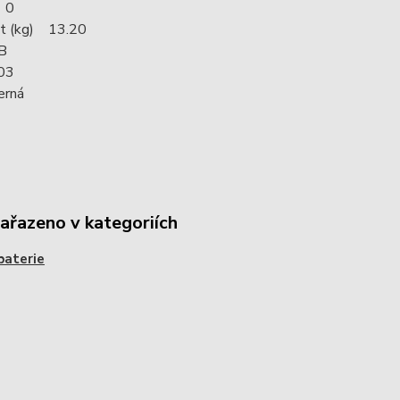
 0
t (kg) 13.20
B
03
erná
zařazeno v kategoriích
baterie