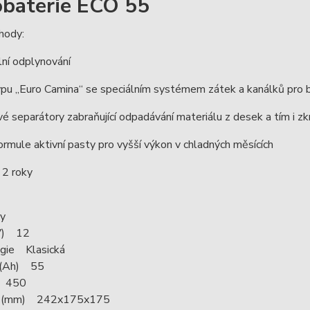
baterie ECO 55
hody:
ální odplynování
typu „Euro Camina“ se speciálním systémem zátek a kanálků pro
vé separátory zabraňující odpadávání materiálu z desek a tím i z
formule aktivní pasty pro vyšší výkon v chladných měsících
a 2 roky
y
(V) 12
gie Klasická
 (Ah) 55
) 450
 (mm) 242x175x175