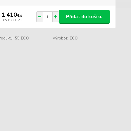
 1 410
/
ks
Přidat do košíku
1 165
bez DPH
roduktu:
55 ECO
Výrobce:
ECO