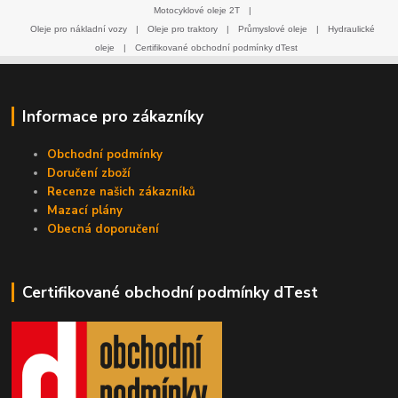
Motocyklové oleje 2T
|
Oleje pro nákladní vozy
|
Oleje pro traktory
|
Průmyslové oleje
|
Hydraulické
oleje
|
Certifikované obchodní podmínky dTest
Informace pro zákazníky
Obchodní podmínky
Doručení zboží
Recenze našich zákazníků
Mazací plány
Obecná doporučení
Certifikované obchodní podmínky dTest