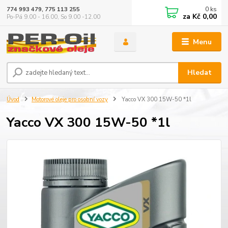
0
ks
774 993 479, 775 113 255
za
Kč 0,00
Po-Pá 9.00 - 16.00, So 9.00 -12.00
Menu
Hledat
Úvod
Motorové oleje pro osobní vozy
Yacco VX 300 15W-50 *1l
Yacco VX 300 15W-50 *1l