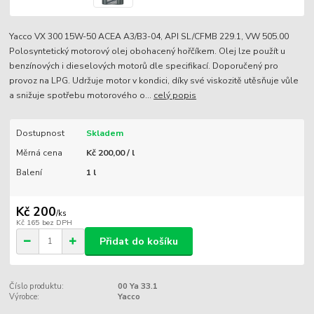
Yacco VX 300 15W-50 ACEA A3/B3-04, API SL/CFMB 229.1, VW 505.00
Polosyntetický motorový olej obohacený hořčíkem. Olej lze použít u
benzínových i dieselových motorů dle specifikací. Doporučený pro
provoz na LPG. Udržuje motor v kondici, díky své viskozitě utěsňuje vůle
a snižuje spotřebu motorového o...
celý popis
Dostupnost
Skladem
Měrná cena
Kč 200,00 / l
Balení
1 l
Kč 200
/
ks
Kč 165
bez DPH
Přidat do košíku
Číslo produktu:
00 Ya 33.1
Výrobce:
Yacco