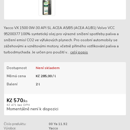
Yacco VX 1500 0W-30 API SL ACEA A5/B5 (ACEA A1/B1) Volvo VCC
95200377 100% syntetický olej pro výrazné snížení spotřeby paliva a
snížení emisí CO2 ve výfukových plynech. Pro osobní automobily se
zážehovými a vznětovými motory, včetně přímého vstřikování paliva a
turbodmychada. Je určen pro použití v...
celý popis
Dostupnost
Není skladem
Měrná cena
Kč 285,00 / l
Balení
2 l
Kč 570
/
ks
Kč 471
bez DPH
Momentálně není k dispozici
Číslo produktu:
00 Ya 11.92
Výrobce:
Yacco