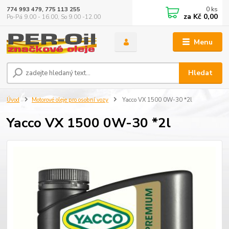
0
ks
774 993 479, 775 113 255
za
Kč 0,00
Po-Pá 9.00 - 16.00, So 9.00 -12.00
Menu
Hledat
Úvod
Motorové oleje pro osobní vozy
Yacco VX 1500 0W-30 *2l
Yacco VX 1500 0W-30 *2l