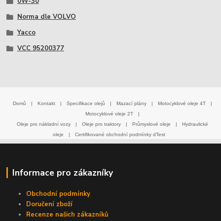
0W-30
Norma dle VOLVO
Yacco
VCC 95200377
Domů
|
Kontakt
|
Specifikace olejů
|
Mazací plány
|
Motocyklové oleje 4T
|
Motocyklové oleje 2T
|
Oleje pro nákladní vozy
|
Oleje pro traktory
|
Průmyslové oleje
|
Hydraulické
oleje
|
Certifikované obchodní podmínky dTest
Informace pro zákazníky
Obchodní podmínky
Doručení zboží
Recenze našich zákazníků