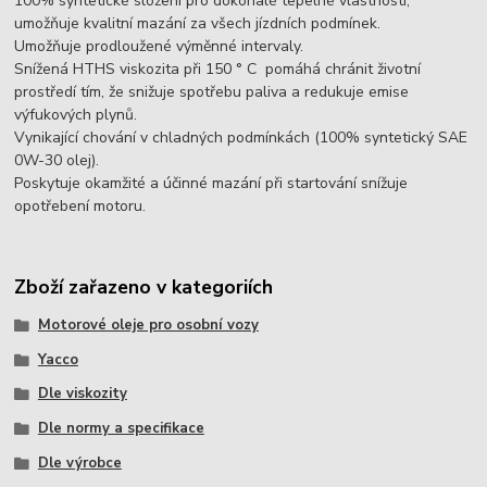
100% syntetické složení pro dokonalé tepelné vlastnosti,
umožňuje kvalitní mazání za všech jízdních podmínek.
Umožňuje prodloužené výměnné intervaly.
Snížená HTHS viskozita při 150 ° C pomáhá chránit životní
prostředí tím, že snižuje spotřebu paliva a redukuje emise
výfukových plynů.
Vynikající chování v chladných podmínkách (100% syntetický SAE
0W-30 olej).
Poskytuje okamžité a účinné mazání při startování snížuje
opotřebení motoru.
Zboží zařazeno v kategoriích
Motorové oleje pro osobní vozy
Yacco
Dle viskozity
Dle normy a specifikace
Dle výrobce