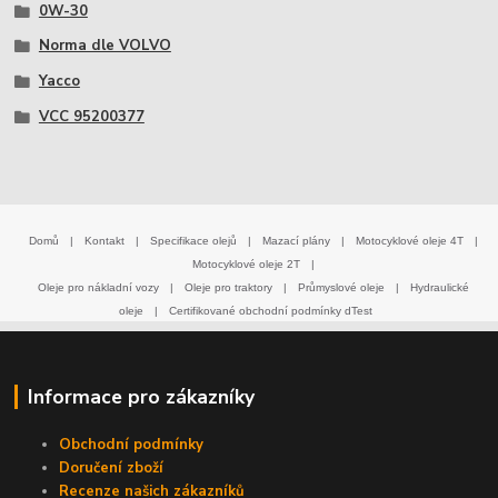
0W-30
Norma dle VOLVO
Yacco
VCC 95200377
Domů
|
Kontakt
|
Specifikace olejů
|
Mazací plány
|
Motocyklové oleje 4T
|
Motocyklové oleje 2T
|
Oleje pro nákladní vozy
|
Oleje pro traktory
|
Průmyslové oleje
|
Hydraulické
oleje
|
Certifikované obchodní podmínky dTest
Informace pro zákazníky
Obchodní podmínky
Doručení zboží
Recenze našich zákazníků