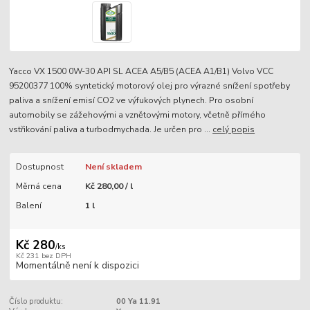
Yacco VX 1500 0W-30 API SL ACEA A5/B5 (ACEA A1/B1) Volvo VCC
95200377 100% syntetický motorový olej pro výrazné snížení spotřeby
paliva a snížení emisí CO2 ve výfukových plynech. Pro osobní
automobily se zážehovými a vznětovými motory, včetně přímého
vstřikování paliva a turbodmychada. Je určen pro ...
celý popis
Dostupnost
Není skladem
Měrná cena
Kč 280,00 / l
Balení
1 l
Kč 280
/
ks
Kč 231
bez DPH
Momentálně není k dispozici
Číslo produktu:
00 Ya 11.91