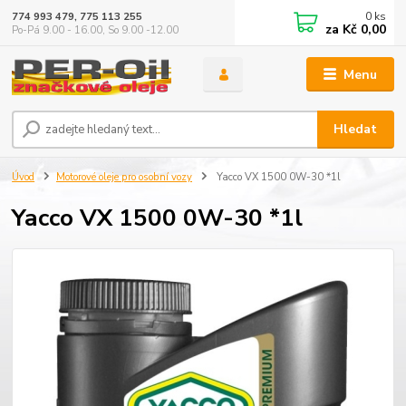
0
ks
774 993 479, 775 113 255
za
Kč 0,00
Po-Pá 9.00 - 16.00, So 9.00 -12.00
Menu
Hledat
Úvod
Motorové oleje pro osobní vozy
Yacco VX 1500 0W-30 *1l
Yacco VX 1500 0W-30 *1l