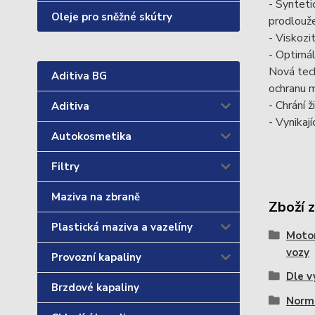
- Syntetic
Oleje pro sněžné skútry
prodlouže
- Viskozi
- Optimál
Nová tech
Aditiva BG
ochranu 
- Chrání 
Aditiva
- Vynikaj
Autokosmetika
Filtry
Maziva na zbraně
Zboží 
Plastická maziva a vazelíny
Motor
vozy
Provozní kapaliny
Dle v
Brzdové kapaliny
Norm