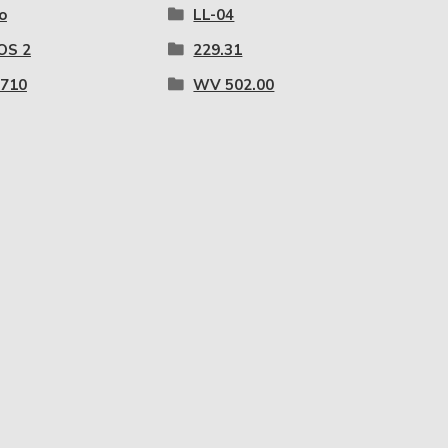
o
LL-04
OS 2
229.31
0710
WV 502.00