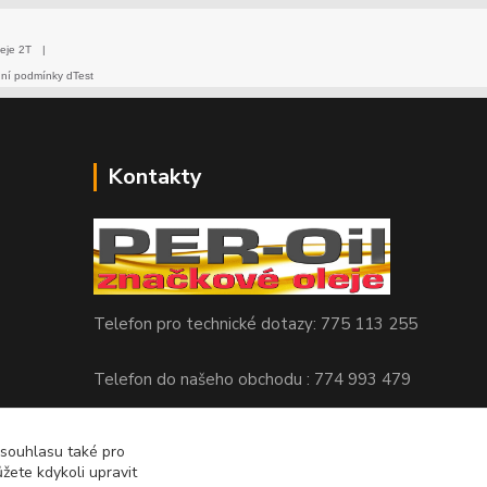
eje 2T
|
dní podmínky dTest
Kontakty
Telefon pro technické dotazy: 775 113 255
Telefon do našeho obchodu : 774 993 479
info@znackoveoleje.cz
 souhlasu také pro
žete kdykoli upravit