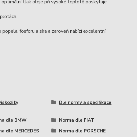
i a optimální tlak oleje při vysoké teplotě poskytuje
eplotách.
pela, fosforu a síra a zaroveň nabízí excelentní
viskozity
Dle normy a specifikace
ma dle BMW
Norma dle FIAT
ma dle MERCEDES
Norma dle PORSCHE