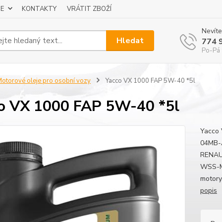
E
KONTAKTY
VRÁTIT ZBOŽÍ
Nevíte
Hledat
774 
Po-Pá 
otorové oleje pro osobní vozy
Yacco VX 1000 FAP 5W-40 *5l
o VX 1000 FAP 5W-40 *5l
Yacco 
04MB-
RENAUL
WSS-M2
motory.
popis