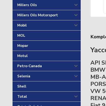
Millers Oils
Millers Oils Motorsport
Mobil
MOL
Komple
Mopar
Yacc
Motul
API S
Petro-Canada
BMW 
MB-Ap
Selenia
PORS
Shell
VW 50
Total
RENA
Fiat 