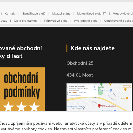
|
Kontakt
|
Specifikace olejů
|
Mazací plány
|
Motocyklové oleje 4T
|
Motocyklové ol
 vozy
|
Oleje pro traktory
|
Průmyslové oleje
|
Hydraulické oleje
|
Certifikované obcho
kované obchodní
Kde nás najdete
ky dTest
Obchodní 25
434 01 Most
čnost, zpříjemnění používání webu, analytické účely a v případě udělení
y využíváme soubory cookies. Nastavení vlastních preferencí cookies mů