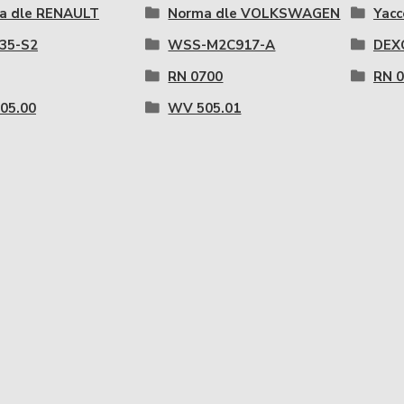
a dle RENAULT
Norma dle VOLKSWAGEN
Yacc
535-S2
WSS-M2C917-A
DEX
RN 0700
RN 
05.00
WV 505.01