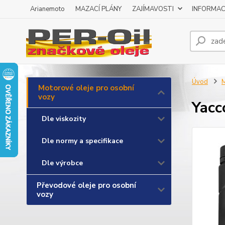
Arianemoto
MAZACÍ PLÁNY
ZAJÍMAVOSTI
INFORMAC
Úvod
M
Motorové oleje pro osobní
vozy
Yacc
Dle viskozity
Dle normy a specifikace
Dle výrobce
Převodové oleje pro osobní
vozy