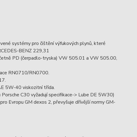
avené systémy pro čištění výfukových plynů, které
 MERCEDES-BENZ 229,31
včetně PD (čerpadlo-tryska) VW 505.01 a VW 505.00,
ifikace RN0710/RN0700.
917.
AE 5W-40 viskozitní třída.
ů Porsche C30 vyžadují specifikace-> Lube DE 5W30)
i pro Evropu GM dexos 2, převyšuje dřívější normy GM-