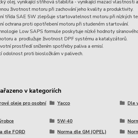
ký olej, vynikající střihová stabilita - vynikající mazací vlastnost
nou životnost motoru při zachování jeho kvality a produktivity.
tní třída SAE 5W zlepšuje startovatelnost motoru při nízkých t
ní ochrana proti opotřebení motoru při studeném startování.
nologie Low SAPS formule poskytuje nízké hodnoty síranového po
motoru a prodlužuje životnost DPF systému a katalyzátorů.
životní prostředí snížením spotřeby paliva a emisí.
ící odolnost proti biosložkám v palivech.
zařazeno v kategoriích
ové oleje pro osobní
Yacco
Dle 
ýrobce
5W-40
Nor
a dle FORD
Norma dle GM (OPEL)
Nor