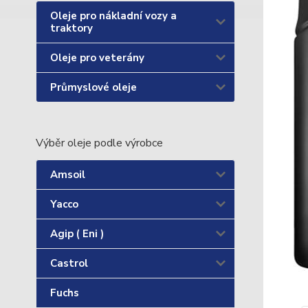
Oleje pro nákladní vozy a
traktory
Oleje pro veterány
Průmyslové oleje
Výběr oleje podle výrobce
Amsoil
Yacco
Agip ( Eni )
Castrol
Fuchs