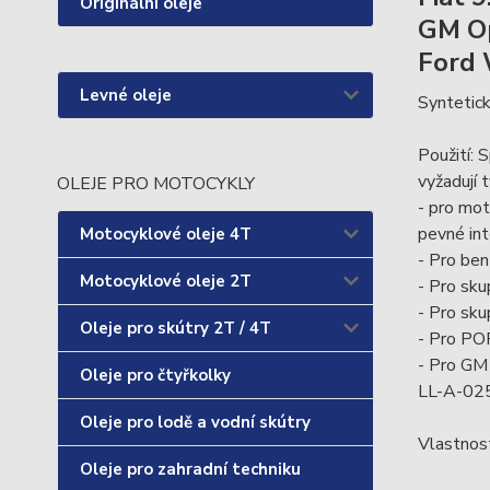
Originální oleje
GM O
Ford
Levné oleje
Syntetick
Použití: 
vyžadují
OLEJE PRO MOTOCYKLY
- pro mo
pevné in
Motocyklové oleje 4T
- Pro be
Motocyklové oleje 2T
- Pro sk
- Pro sku
Oleje pro skútry 2T / 4T
- Pro PO
- Pro GM 
Oleje pro čtyřkolky
LL-A-025
Oleje pro lodě a vodní skútry
Vlastnost
Oleje pro zahradní techniku