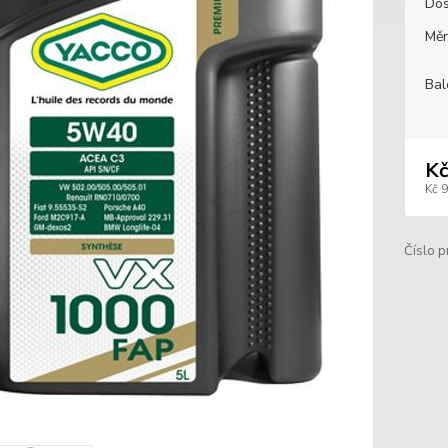
Dos
Měr
Bal
Kč
Kč 
Číslo p