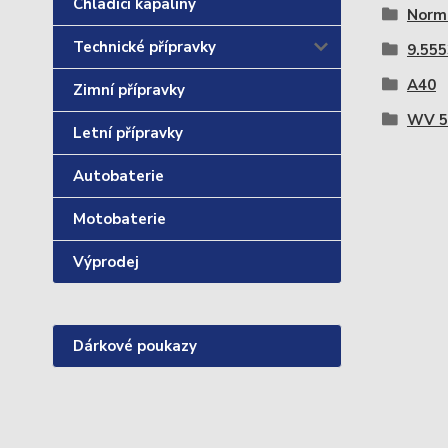
Chladící kapaliny
Norm
Technické přípravky
9.55
A40
Zimní přípravky
WV 5
Letní přípravky
Autobaterie
Motobaterie
Výprodej
Dárkové poukazy