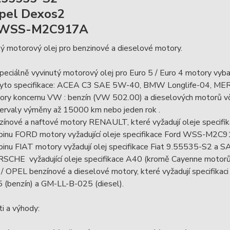
pel Dexos2
 WSS-M2C917A
ý motorový olej pro benzinové a dieselové motory.
Speciálně vyvinutý motorový olej pro Euro 5 / Euro 4 motory vyb
 tyto specifikace: ACEA C3 SAE 5W-40, BMW Longlife-04,
tory koncernu VW : benzín (VW 502.00) a dieselových motorů 
tervaly výměny až 15000 km nebo jeden rok .
nzínové a naftové motory RENAULT, které vyžadují oleje spec
upinu FORD motory vyžadující oleje specifikace Ford WSS-M2C
pinu FIAT motory vyžadují olej specifikace Fiat 9.55535-S2 a S
RSCHE vyžadující oleje specifikace A40 (kromě Cayenne motor
/ OPEL benzínové a dieselové motory, které vyžadují specifikac
 (benzín) a GM-LL-B-025 (diesel).
i a výhody: