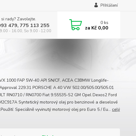
Přihlášení
 si rady? Zavolejte.
0
ks
993 479, 775 113 255
za
Kč 0,00
9.00 - 16.00, So 9.00 -12.00
VX 1000 FAP 5W-40 API SN/CF, ACEA C3BMW Longlife-
Approval 229.31 PORSCHE A 40 VW 502.00/505.00/505.01
T RN0710 / RN0700 Fiat 9.55535-S2 GM Opel Dexos2 Ford
C917A Syntetický motorový olej pro benzinové a dieselové
Použití: Speciálně vyvinutý motorový olej pro Euro 5 / Eu...
celý