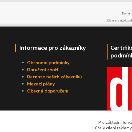
Domů
Oleje pro nákladní
Informace pro zákazníky
Certifi
podmín
Obchodní podmínky
Doručení zboží
Recenze našich zákazníků
Mazací plány
Obecná doporučení
Pro základní funk
účely cílení reklam