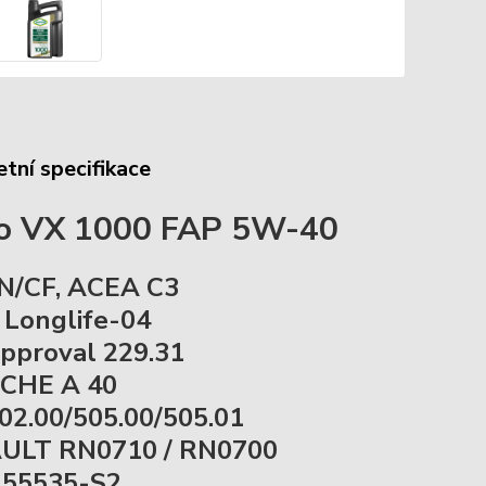
tní specifikace
o VX 1000 FAP 5W-40
N/CF, ACEA C3
Longlife-04
proval 229.31
CHE A 40
2.00/505.00/505.01
ULT RN0710 / RN0700
9.55535-S2