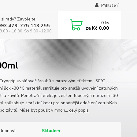
Přihlášení
 si rady? Zavolejte.
0
ks
993 479, 775 113 255
za
Kč 0,00
9.00 - 16.00, So 9.00 -12.00
00ml
Cryogrip uvolňovač šroubů s mrazovým efektem -30°C
ní šok -30 °C materiál smršťuje pro snažší uvolnění zatuhlých
tí a závitů. Penetrační efekt je zesílen tepelným nárazem -30
erý způsobuje smršztní kovu pro snadnější oddělení zatuhlých
bo závitů. Může být použit v mnoh...
celý popis
tupnost
Skladem