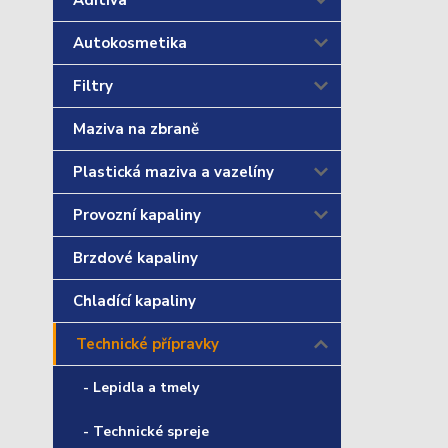
Aditiva
Autokosmetika
Filtry
Maziva na zbraně
Plastická maziva a vazelíny
Provozní kapaliny
Brzdové kapaliny
Chladící kapaliny
Technické přípravky
- Lepidla a tmely
- Technické spreje