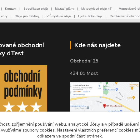
|
Kontakt
|
Specifikace olejů
|
Mazací plány
|
Motocyklové oleje 4T
|
Motocyklové ol
 vozy
|
Oleje pro traktory
|
Průmyslové oleje
|
Hydraulické oleje
|
Certifikované obcho
kované obchodní
Kde nás najdete
ky dTest
Obchodní 25
434 01 Most
čnost, zpříjemnění používání webu, analytické účely a v případě udělení
y využíváme soubory cookies. Nastavení vlastních preferencí cookies mů
odkazem ve spodní části stránek.