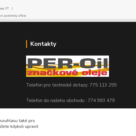
eje 2T
|
dní podmínky dTest
Kontakty
Telefon pro technické dotazy: 775 113 255
Telefon do našeho obchodu : 774 993 479
info@znackoveoleje.cz
 souhlasu také pro
žete kdykoli upravit