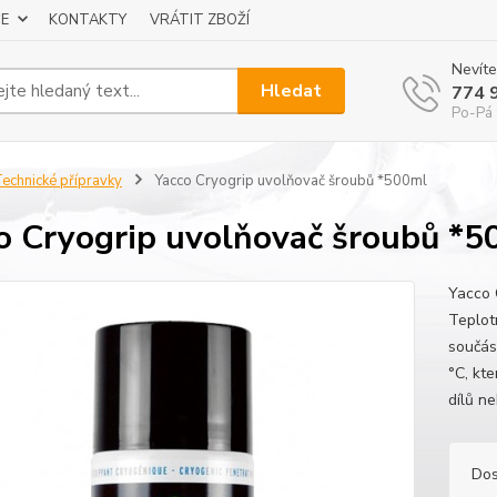
E
KONTAKTY
VRÁTIT ZBOŽÍ
Nevíte
Hledat
774 
Po-Pá 
echnické přípravky
Yacco Cryogrip uvolňovač šroubů *500ml
o Cryogrip uvolňovač šroubů *5
Yacco 
Teplot
součás
°C, kt
dílů ne
Dos