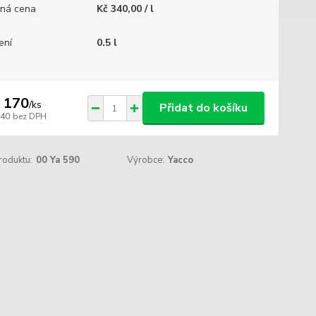
ná cena
Kč 340,00 / l
ení
0.5 l
 170
/
ks
Přidat do košíku
140
bez DPH
roduktu:
00 Ya 590
Výrobce:
Yacco