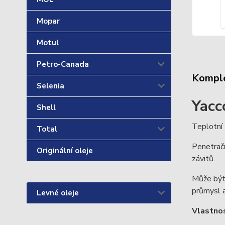
Mopar
Motul
Petro-Canada
Komple
Selenia
Yacc
Shell
Teplotní 
Total
Penetračn
Originální oleje
závitů.
Může být 
průmysl a
Levné oleje
Vlastnos