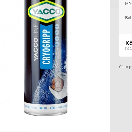
Měr
Bal
Kč
Kč 
Číslo p