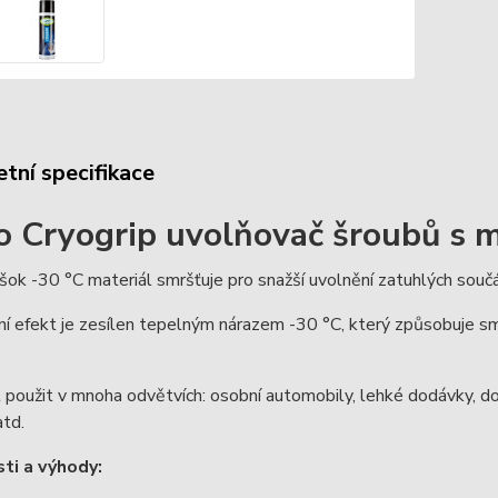
tní specifikace
o Cryogrip uvolňovač šroubů s
šok -30 °C materiál smršťuje pro snažší uvolnění zatuhlých součás
í efekt je zesílen tepelným nárazem -30 °C, který způsobuje sm
použit v mnoha odvětvích: osobní automobily, lehké dodávky, do
td.
ti a výhody: