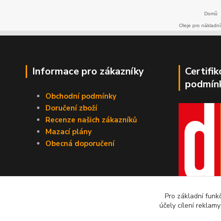
Domů
Oleje pro nákladní
Informace pro zákazníky
Certifi
podmín
Obchodní podmínky
Doručení zboží
Recenze našich zákazníků
Mazací plány
Obecná doporučení
Pro základní funk
účely cílení reklam