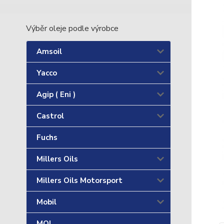
Výběr oleje podle výrobce
Amsoil
Yacco
Agip ( Eni )
Castrol
Fuchs
Millers Oils
Millers Oils Motorsport
Mobil
MOL