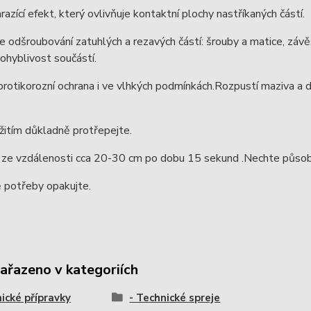
razící efekt, který ovlivňuje kontaktní plochy nastříkaných částí.
 odšroubování zatuhlých a rezavých částí: šrouby a matice, závě
pohyblivost součástí.
rotikorozní ochrana i ve vlhkých podmínkách.Rozpustí maziva a 
itím důkladně protřepejte.
 ze vzdálenosti cca 20-30 cm po dobu 15 sekund .Nechte působi
 potřeby opakujte.
zařazeno v kategoriích
ické přípravky
- Technické spreje