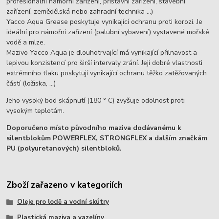
profesionální námořní zařízení, přístavní zařízení, stavební
zařízení, zemědělská nebo zahradní technika ...)
Yacco Aqua Grease poskytuje vynikající ochranu proti korozi. Je
ideální pro námořní zařízení (palubní vybavení) vystavené mořské
vodě a mlze.
Mazivo Yacco Aqua je dlouhotrvající má vynikající přilnavost a
lepivou konzistencí pro širší intervaly zrání. Její dobré vlastnosti
extrémního tlaku poskytují vynikající ochranu těžko zatěžovaných
částí (ložiska, ...)
Jeho vysoký bod skápnutí (180 ° C) zvyšuje odolnost proti
vysokým teplotám.
Doporučeno místo původního maziva dodávanému k
silentblokům POWERFLEX, STRONGFLEX a dalším značkám
PU (polyuretanových) silentbloků.
Zboží zařazeno v kategoriích
Oleje pro lodě a vodní skútry
Plastická maziva a vazelíny