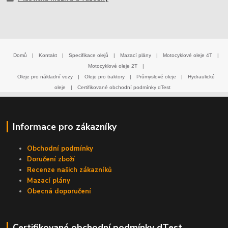
Domů
|
Kontakt
|
Specifikace olejů
|
Mazací plány
|
Motocyklové oleje 4T
|
Motocyklové oleje 2T
|
Oleje pro nákladní vozy
|
Oleje pro traktory
|
Průmyslové oleje
|
Hydraulické
oleje
|
Certifikované obchodní podmínky dTest
Informace pro zákazníky
Obchodní podmínky
Doručení zboží
Recenze našich zákazníků
Mazací plány
Obecná doporučení
Certifikované obchodní podmínky dTest