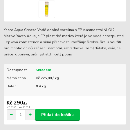
Yacco Aqua Grease Vodě odolná vazelína s EP vlastnostmi NLGI 2
Mazivo Yacco Aqua je EP plastické mazivo která je ve vodě nerozpustné.
Lepkavá konzistence a silná přilnavost umožňuje širokou škálu použití
pro mnoho druhů zařízení: námořní, zahradnické, zemědělské, veřejné
práce, doprava, průmysl atd...
celý popis
Dostupnost
Skladem
Měrná cena
Kč 725,00 / kg
Balení
0.4 kg
Kč 290
/
ks
Kč 240
bez DPH
Přidat do košíku