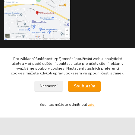
Kontakty
Pro základní funkčnost, zpříjemnění používání webu, analytické
účely a v případě udělení souhlasu také pro účely cílení reklamy
využíváme soubory cookies. Nastavení vlastních preferencí
cookies můžete kdykoli upravit odkazem ve spodní části stránek.
Souhlasím
Nastavení
Telefon pro technické dotazy: 775 113 255
Souhlas můžete odmítnout
zde
.
Telefon do našeho obchodu : 774 993 479
info@znackoveoleje.cz