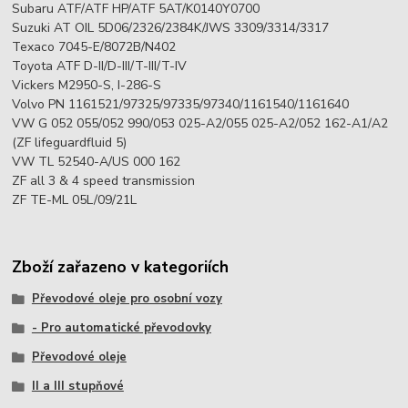
Subaru ATF/ATF HP/ATF 5AT/K0140Y0700
Suzuki AT OIL 5D06/2326/2384K/JWS 3309/3314/3317
Texaco 7045-E/8072B/N402
Toyota ATF D-II/D-III/T-III/T-IV
Vickers M2950-S, I-286-S
Volvo PN 1161521/97325/97335/97340/1161540/1161640
VW G 052 055/052 990/053 025-A2/055 025-A2/052 162-A1/A2
(ZF lifeguardfluid 5)
VW TL 52540-A/US 000 162
ZF all 3 & 4 speed transmission
ZF TE-ML 05L/09/21L
Zboží zařazeno v kategoriích
Převodové oleje pro osobní vozy
- Pro automatické převodovky
Převodové oleje
II a III stupňové