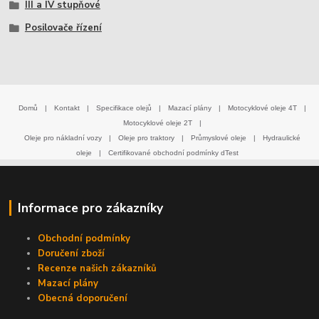
III a IV stupňové
Posilovače řízení
Domů
|
Kontakt
|
Specifikace olejů
|
Mazací plány
|
Motocyklové oleje 4T
|
Motocyklové oleje 2T
|
Oleje pro nákladní vozy
|
Oleje pro traktory
|
Průmyslové oleje
|
Hydraulické
oleje
|
Certifikované obchodní podmínky dTest
Informace pro zákazníky
Obchodní podmínky
Doručení zboží
Recenze našich zákazníků
Mazací plány
Obecná doporučení