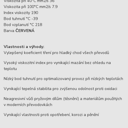
Viskozita při 40°C mm2/s 36
Viskozita při 100°C mm2/s 7.9
Index viskozity 190
Bod tuhnutí °C -39
Bod vzplanutí °C 218
Barva
ČERVENÁ
Vlastnosti a výhody:
Vylepšený koeficient tření pro hladký chod všech převodů
Vysoký viskozitní index pro vynikající mazání bez ohledu na
teplotu
Nízký bod tuhnutí pro optimalizovaný provoz při nízkých teplotách
Vynikající tepelná stabilita pro zvýšenou odolnost proti oxidaci
Neagresivní vůči pryžovým dílům (těsnění) a materiálům použitých
v moderních převodovkách
Vynikající vlastnosti proti opotřebení, korozi a pěnění