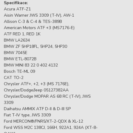
Specifikace:
Acura ATF-Z1
Aisin Warner JWS 3309 (T-IV), AW-1
Allison C-3 & C-4 & TES-389B
American Motors ATF +3 (MS7176-E)
ATF RED 1, RED 1K
BMW LA2634
BMW ZF 5HP18FL, 5HP24, 5HP30
BMW 7045E
BMW ETL-8072B
BMW MINI 83 22 0 402 4132
Bosch TE-ML 09
CAT TO-2
Chrysler ATF+, +2, +3 (MS 7176E),
Chrysler/Dodge/Jeep 05127382AA
Chrysler/Dodge MOPAR AS 68 RC (T-IV), JWS
3309
Daihatsu AMMIX ATF D-II & D-III SP
Fiat T-IV type, JWS 3309
Ford MERCON®/FNR5/XT-2-QDX & XL-12
Ford WSS M2C 138CJ, 166H, 922A1, 924A (XT-8-