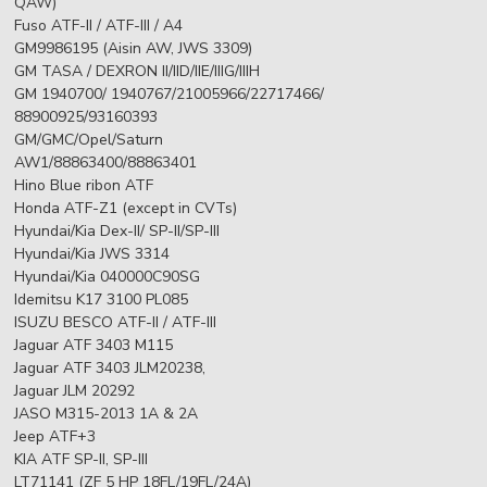
QAW)
Fuso ATF-II / ATF-III / A4
GM9986195 (Aisin AW, JWS 3309)
GM TASA / DEXRON II/IID/IIE/IIIG/IIIH
GM 1940700/ 1940767/21005966/22717466/
88900925/93160393
GM/GMC/Opel/Saturn
AW1/88863400/88863401
Hino Blue ribon ATF
Honda ATF-Z1 (except in CVTs)
Hyundai/Kia Dex-II/ SP-II/SP-III
Hyundai/Kia JWS 3314
Hyundai/Kia 040000C90SG
Idemitsu K17 3100 PL085
ISUZU BESCO ATF-II / ATF-III
Jaguar ATF 3403 M115
Jaguar ATF 3403 JLM20238,
Jaguar JLM 20292
JASO M315-2013 1A & 2A
Jeep ATF+3
KIA ATF SP-II, SP-III
LT71141 (ZF 5 HP 18FL/19FL/24A)