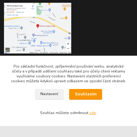
Pro základní funkčnost, zpříjemnění používání webu, analytické
Kontakty
účely a v případě udělení souhlasu také pro účely cílení reklamy
využíváme soubory cookies. Nastavení vlastních preferencí
cookies můžete kdykoli upravit odkazem ve spodní části stránek.
Souhlasím
Nastavení
Telefon pro technické dotazy: 775 113 255
Souhlas můžete odmítnout
zde
.
Telefon do našeho obchodu : 774 993 479
info@znackoveoleje.cz