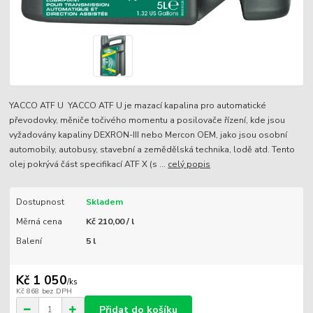
YACCO ATF U YACCO ATF U je mazací kapalina pro automatické
převodovky, měniče točivého momentu a posilovače řízení, kde jsou
vyžadovány kapaliny DEXRON-III nebo Mercon OEM, jako jsou osobní
automobily, autobusy, stavební a zemědělská technika, lodě atd. Tento
olej pokrývá část specifikací ATF X (s ...
celý popis
Dostupnost
Skladem
Měrná cena
Kč 210,00 / l
Balení
5 l
Kč 1 050
/
ks
Kč 868
bez DPH
Přidat do košíku