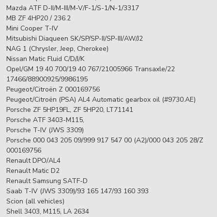
Mazda ATF D-II/M-III/M-V/F-1/S-1/N-1/3317
MB ZF 4HP20 / 236.2
Mini Cooper T-IV
Mitsubishi Diaqueen SK/SP/SP-II/SP-III/AW/J2
NAG 1 (Chrysler, Jeep, Cherokee)
Nissan Matic Fluid C/D/J/K
Opel/GM 19 40 700/19 40 767/21005966 Transaxle/22
17466/88900925/9986195
Peugeot/Citroën Z 000169756
Peugeot/Citroën (PSA) AL4 Automatic gearbox oil (#9730.AE)
Porsche ZF 5HP19FL, ZF 5HP20, LT71141
Porsche ATF 3403-M115,
Porsche T-IV (JWS 3309)
Porsche 000 043 205 09/999 917 547 00 (A2)/000 043 205 28/Z
000169756
Renault DPO/AL4
Renault Matic D2
Renault Samsung SATF-D
Saab T-IV (JWS 3309)/93 165 147/93 160 393
Scion (all vehicles)
Shell 3403, M115, LA 2634