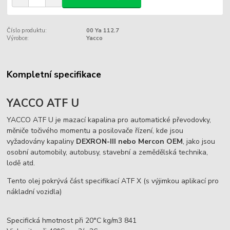
Číslo produktu:
00 Ya 112.7
Výrobce:
Yacco
Kompletní specifikace
YACCO ATF U
YACCO ATF U je mazací kapalina pro automatické převodovky,
měniče točivého momentu a posilovače řízení, kde jsou
vyžadovány kapaliny
DEXRON-III nebo Mercon OEM
, jako jsou
osobní automobily, autobusy, stavební a zemědělská technika,
lodě atd.
Tento olej pokrývá část specifikací ATF X (s výjimkou aplikací pro
nákladní vozidla)
Specifická hmotnost při 20°C kg/m3 841