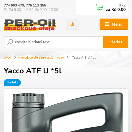
0
ks
774 993 479, 775 113 255
za
Kč 0,00
Po-Pá 9.00 - 16.00, So 9.00 -12.00
Menu
Hledat
Úvod
Převodové oleje pro osobní vozy
Yacco ATF U *5l
Yacco ATF U *5l
Novinka