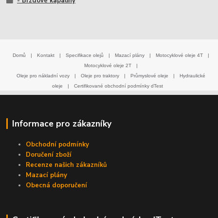
- Brzdové kapaliny
Domů
|
Kontakt
|
Specifikace olejů
|
Mazací plány
|
Motocyklové oleje 4T
|
Motocyklové oleje 2T
|
Oleje pro nákladní vozy
|
Oleje pro traktory
|
Průmyslové oleje
|
Hydraulické
oleje
|
Certifikované obchodní podmínky dTest
Informace pro zákazníky
Obchodní podmínky
Doručení zboží
Recenze našich zákazníků
Mazací plány
Obecná doporučení