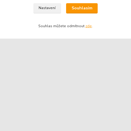
Souhlasím
Nastavení
Souhlas můžete odmítnout
zde
.
Kontakty
Telefon pro technické dotazy: 775 113 255
Telefon do našeho obchodu : 774 993 479
info@znackoveoleje.cz