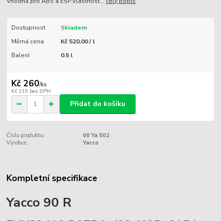
Vhodná pro ABS a ESP.Vlastnost...
celý popis
Dostupnost
Skladem
Měrná cena
Kč 520,00 / l
Balení
0.5 l
Kč 260
/
ks
Kč 215
bez DPH
Přidat do košíku
Číslo produktu:
00 Ya 502
Výrobce:
Yacco
Kompletní specifikace
Yacco 90 R