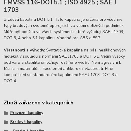
FMVSS 116-DOT5.1 ; ISO 4925 ; SAE J
1703
Brzdová kapalina DOT 5.1. Tato kapalina je určena pro všechny
typy brzdových systémů operujících za velmi obtížných podmínek.
Může být použita ve všech systémech, které vyžadují SAE J 1703,
DOT 3, 4 nebo 5.1 kapalinu. Vhodná pro ABS a ESP.
Vlastnosti a výhody
: Syntetická kapalina na bázi nesilikonových
molekul v souladu s normami SAE J1703 a DOT 5.1. Velmi vysoký
bod varu a stabilita umožňuje rozšířené využití. Není agresivní k
těsnícím materiálům. Excelentní antikorozní vlastnosti. Plně
kompatibilní se standardními kapalinami SAE J 1703, DOT 3 a
DOT 4.
Zboží zařazeno v kategoriích
Provozní kapaliny
Brzdové kapaliny