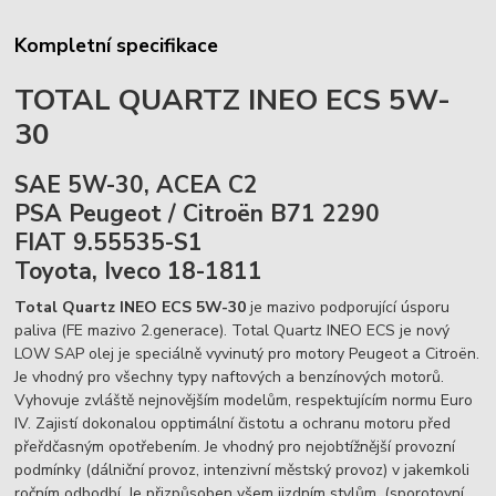
Kompletní specifikace
TOTAL QUARTZ INEO ECS 5W-
30
SAE 5W-30, ACEA C2
PSA Peugeot / Citroën B71 2290
FIAT 9.55535-S1
Toyota, Iveco 18-1811
Total Quartz INEO ECS 5W-30
je mazivo podporující úsporu
paliva (FE mazivo 2.generace). Total Quartz INEO ECS je nový
LOW SAP olej je speciálně vyvinutý pro motory Peugeot a Citroën.
Je vhodný pro všechny typy naftových a benzínových motorů.
Vyhovuje zvláště nejnovějším modelům, respektujícím normu Euro
IV. Zajistí dokonalou opptimální čistotu a ochranu motoru před
přeřdčasným opotřebením. Je vhodný pro nejobtížnější provozní
podmínky (dálniční provoz, intenzivní městský provoz) v jakemkoli
ročním odbodbí. Je přizpůsoben všem jizdním stylům, (sporotovní