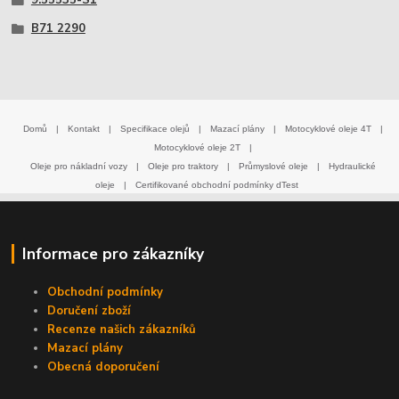
9.55535-S1
B71 2290
Domů
|
Kontakt
|
Specifikace olejů
|
Mazací plány
|
Motocyklové oleje 4T
|
Motocyklové oleje 2T
|
Oleje pro nákladní vozy
|
Oleje pro traktory
|
Průmyslové oleje
|
Hydraulické
oleje
|
Certifikované obchodní podmínky dTest
Informace pro zákazníky
Obchodní podmínky
Doručení zboží
Recenze našich zákazníků
Mazací plány
Obecná doporučení