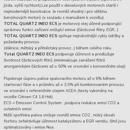
jízda, vyšší rychlost).Lze použít v dieselových motorech starší i
nejmodernější konstrukce. Je rovněž vhodný i pro většinu
benzínových motorů (v souladu s manuálem k vozidlu).
TOTAL QUARTZ INEO ECS
je motorový olej účinně podporující
správnou funkci zařízení snižující emise (částicové filtry, EGR…)
TOTAL QUARTZ INEO ECS
splňuje nejnáročnější cykly údržby a
požadavky provozu
(dálnice, mětský a příměstský provoz…) během celého roku.
Total QUARTZ INEO ECS
podporuje účinnost a prodlužuje
životnost částicových filtrů (minimalizuje zanášení filtrů
anorganickými částicemi až o 50% ve srovnání s konvenčními oleji)
.
Popdoruje úsporu paliva spalovacího motoru až o 6% během
startovací fáze a v průměru až o 3,5% při kombinovaném provozu
ve srovnání s referenčním olejem ACEA (testy vykonány na
vozidle Citroen C4 1,6 Hdi).
ECS = Emission Control System : podpora redukce emisí CO2 a
ostatních emisí.
Nižší spotřeba paliva snižuje rovněž emise CO2 , nízký obsah
fosforu zefektivňuje účinnost katalyzátoru a EGR ventilu, čímž jsou
optimalizovány i emise Nox.