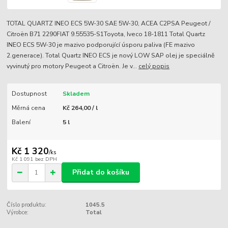
TOTAL QUARTZ INEO ECS 5W-30 SAE 5W-30, ACEA C2PSA Peugeot /
Citroën B71 2290FIAT 9.55535-S1Toyota, Iveco 18-1811 Total Quartz
INEO ECS 5W-30 je mazivo podporující úsporu paliva (FE mazivo
2.generace). Total Quartz INEO ECS je nový LOW SAP olej je speciálně
vyvinutý pro motory Peugeot a Citroën. Je v...
celý popis
Dostupnost
Skladem
Měrná cena
Kč 264,00 / l
Balení
5 l
Kč 1 320
/
ks
Kč 1 091
bez DPH
Přidat do košíku
Číslo produktu:
1045.5
Výrobce:
Total