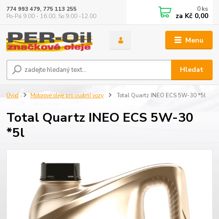
0
ks
774 993 479, 775 113 255
za
Kč 0,00
Po-Pá 9.00 - 16.00, So 9.00 -12.00
Menu
Hledat
Úvod
Motorové oleje pro osobní vozy
Total Quartz INEO ECS 5W-30 *5l
Total Quartz INEO ECS 5W-30
*5l