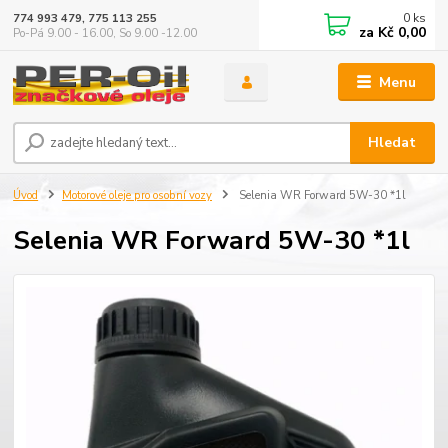
0
ks
774 993 479, 775 113 255
za
Kč 0,00
Po-Pá 9.00 - 16.00, So 9.00 -12.00
Menu
Hledat
Úvod
Motorové oleje pro osobní vozy
Selenia WR Forward 5W-30 *1l
Selenia WR Forward 5W-30 *1l