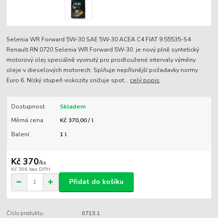
Selenia WR Forward 5W-30 SAE 5W-30 ACEA C4 FIAT 9.55535-S4
Renault RN 0720 Selenia WR Forward 5W-30 je nový plně syntetický
motorový olej speciálně vyvinutý pro prodloužené intervaly výměny
oleje v dieselových motorech. Splňuje nepřísnější požadavky normy
Euro 6. Nízký stupeň viskozity snižuje spot...
celý popis
Dostupnost
Skladem
Měrná cena
Kč 370,00 / l
Balení
1 l
Kč 370
/
ks
Kč 306
bez DPH
Přidat do košíku
Číslo produktu:
0713.1