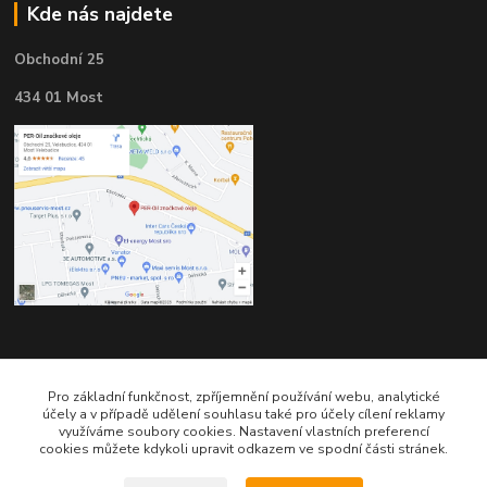
Kde nás najdete
Obchodní 25
434 01 Most
Kontakty
Pro základní funkčnost, zpříjemnění používání webu, analytické
účely a v případě udělení souhlasu také pro účely cílení reklamy
využíváme soubory cookies. Nastavení vlastních preferencí
cookies můžete kdykoli upravit odkazem ve spodní části stránek.