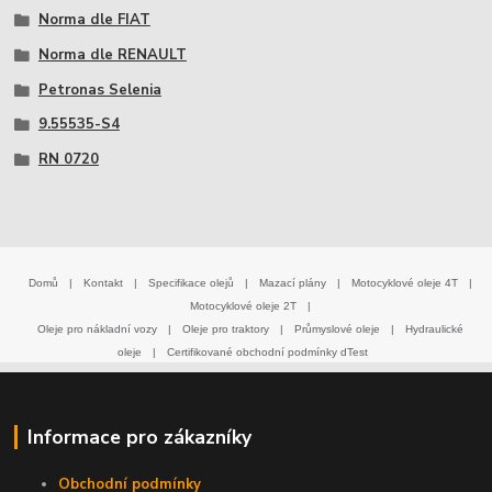
Norma dle FIAT
Norma dle RENAULT
Petronas Selenia
9.55535-S4
RN 0720
Domů
|
Kontakt
|
Specifikace olejů
|
Mazací plány
|
Motocyklové oleje 4T
|
Motocyklové oleje 2T
|
Oleje pro nákladní vozy
|
Oleje pro traktory
|
Průmyslové oleje
|
Hydraulické
oleje
|
Certifikované obchodní podmínky dTest
Informace pro zákazníky
Obchodní podmínky