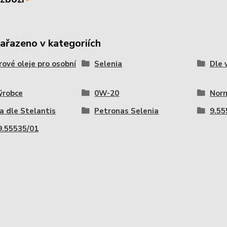
zařazeno v kategoriích
ové oleje pro osobní
Selenia
Dle 
ýrobce
0W-20
Norm
 dle Stelantis
Petronas Selenia
9.5
.55535/01