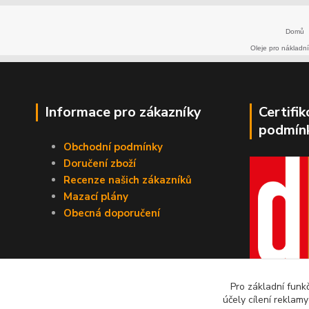
Domů
Oleje pro nákladní
Informace pro zákazníky
Certifi
podmín
Obchodní podmínky
Doručení zboží
Recenze našich zákazníků
Mazací plány
Obecná doporučení
Pro základní funk
účely cílení reklam