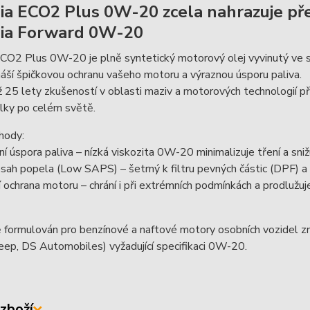
ia ECO2 Plus 0W-20 zcela nahrazuje př
ia Forward 0W-20
CO2 Plus 0W-20 je plně syntetický motorový olej vyvinutý ve sp
náší špičkovou ochranu vašeho motoru a výraznou úsporu paliva.
ž 25 lety zkušeností v oblasti maziv a motorových technologií př
lky po celém světě.
hody:
í úspora paliva – nízká viskozita 0W-20 minimalizuje tření a sni
sah popela (Low SAPS) – šetrný k filtru pevných částic (DPF) a
cí ochrana motoru – chrání i při extrémních podmínkách a prodlužu
 formulován pro benzínové a naftové motory osobních vozidel zna
ep, DS Automobiles) vyžadující specifikaci 0W-20.
zboží