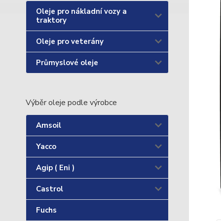
Oleje pro nákladní vozy a
traktory
Oleje pro veterány
Průmyslové oleje
Výběr oleje podle výrobce
Amsoil
Yacco
Agip ( Eni )
Castrol
Fuchs