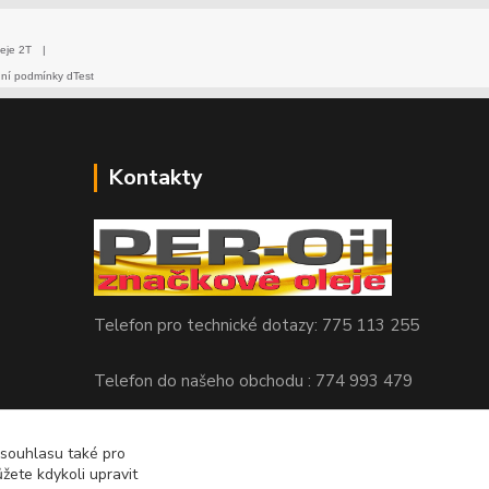
eje 2T
|
dní podmínky dTest
Kontakty
Telefon pro technické dotazy: 775 113 255
Telefon do našeho obchodu : 774 993 479
info@znackoveoleje.cz
 souhlasu také pro
žete kdykoli upravit