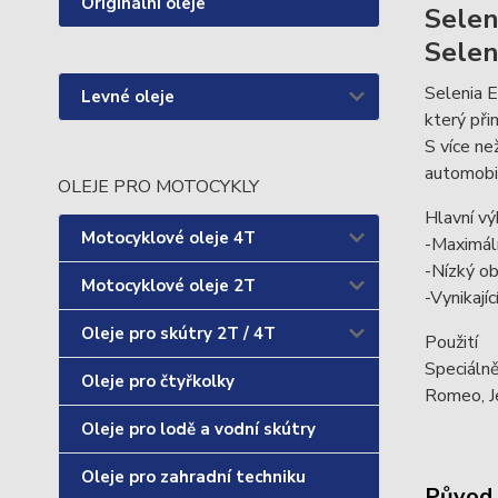
Originální oleje
Selen
Selen
Selenia E
Levné oleje
který při
S více ne
automobi
OLEJE PRO MOTOCYKLY
Hlavní vý
Motocyklové oleje 4T
-Maximáln
-Nízký ob
Motocyklové oleje 2T
-Vynikají
Oleje pro skútry 2T / 4T
Použití
Speciálně
Oleje pro čtyřkolky
Romeo, Je
Oleje pro lodě a vodní skútry
Oleje pro zahradní techniku
Původ 