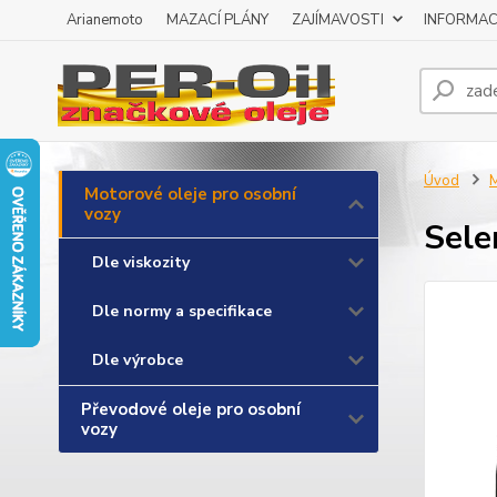
Arianemoto
MAZACÍ PLÁNY
ZAJÍMAVOSTI
INFORMAC
Úvod
M
Motorové oleje pro osobní
vozy
Sele
Dle viskozity
Dle normy a specifikace
Dle výrobce
Převodové oleje pro osobní
vozy