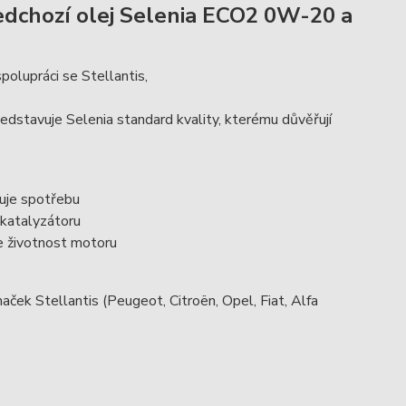
edchozí olej Selenia ECO2 0W-20 a
olupráci se Stellantis,
edstavuje Selenia standard kvality, kterému důvěřují
žuje spotřebu
 katalyzátoru
je životnost motoru
ček Stellantis (Peugeot, Citroën, Opel, Fiat, Alfa