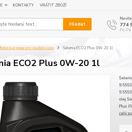
E
KONTAKTY
VRÁTIT ZBOŽÍ
Nevíte
Hledat
774 
Po-Pá 
otorové oleje pro osobní vozy
Selenia ECO2 Plus 0W-20 1l
nia ECO2 Plus 0W-20 1l
Seleni
9.555
9.5553
olej S
Plus 0W
celý p