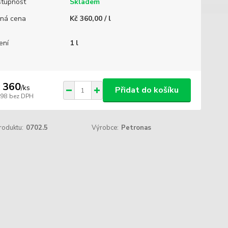
tupnost
Skladem
ná cena
Kč 360,00 / l
ení
1 l
 360
/
ks
Přidat do košíku
298
bez DPH
roduktu:
0702.5
Výrobce:
Petronas