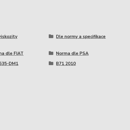
viskozity
Dle normy a specifikace
a dle FIAT
Norma dle PSA
5535-DM1
B71 2010