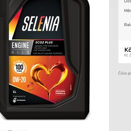
Dos
Měr
Bal
Kč
Kč 
Číslo p