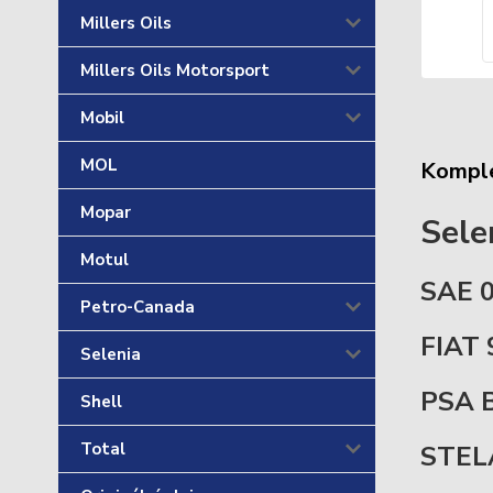
Millers Oils
Millers Oils Motorsport
Mobil
MOL
Komple
Mopar
Sele
Motul
SAE 
Petro-Canada
FIAT 
Selenia
PSA 
Shell
Total
STEL