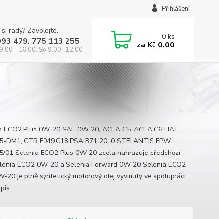
Přihlášení
 si rady? Zavolejte.
0
ks
993 479, 775 113 255
za
Kč 0,00
9.00 - 16.00, So 9.00 -12.00
a ECO2 Plus 0W-20 SAE 0W-20, ACEA C5, ACEA C6 FIAT
35-DM1, CTR F049.C18 PSA B71 2010 STELANTIS FPW
5/01 Selenia ECO2 Plus 0W-20 zcela nahrazuje předchozí
elenia ECO2 0W-20 a Selenia Forward 0W-20 Selenia ECO2
-20 je plně syntetický motorový olej vyvinutý ve spolupráci...
opis