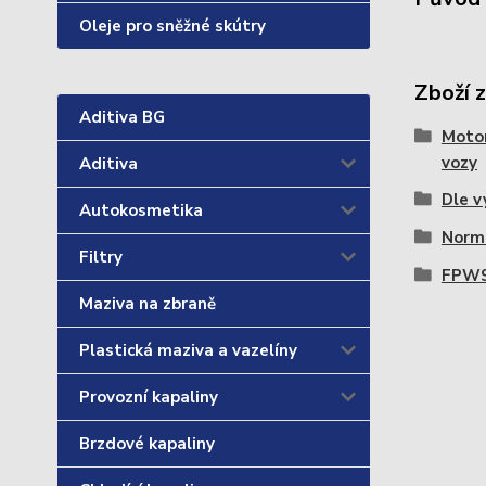
Oleje pro sněžné skútry
Zboží 
Aditiva BG
Motor
vozy
Aditiva
Dle v
Autokosmetika
Norma
Filtry
FPW9
Maziva na zbraně
Plastická maziva a vazelíny
Provozní kapaliny
Brzdové kapaliny