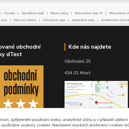
|
Kontakt
|
Specifikace olejů
|
Mazací plány
|
Motocyklové oleje 4T
|
Motocyklové ol
 vozy
|
Oleje pro traktory
|
Průmyslové oleje
|
Hydraulické oleje
|
Certifikované obcho
kované obchodní
Kde nás najdete
ky dTest
Obchodní 25
434 01 Most
čnost, zpříjemnění používání webu, analytické účely a v případě udělení
y využíváme soubory cookies. Nastavení vlastních preferencí cookies mů