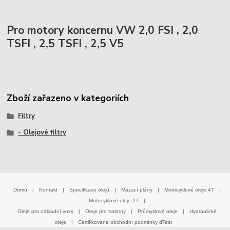
Pro motory koncernu VW 2,0 FSI , 2,0
TSFI , 2,5 TSFI , 2,5 V5
Zboží zařazeno v kategoriích
Filtry
- Olejové filtry
Domů
|
Kontakt
|
Specifikace olejů
|
Mazací plány
|
Motocyklové oleje 4T
|
Motocyklové oleje 2T
|
Oleje pro nákladní vozy
|
Oleje pro traktory
|
Průmyslové oleje
|
Hydraulické
oleje
|
Certifikované obchodní podmínky dTest