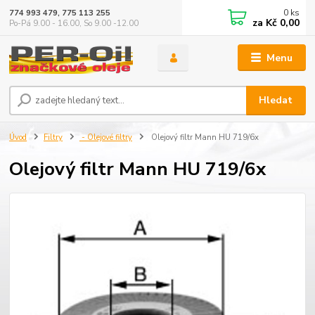
0
ks
774 993 479, 775 113 255
za
Kč 0,00
Po-Pá 9.00 - 16.00, So 9.00 -12.00
Menu
Hledat
Úvod
Filtry
- Olejové filtry
Olejový filtr Mann HU 719/6x
Olejový filtr Mann HU 719/6x