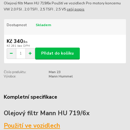
Olejový filtr Mann HU 719/6x Použití ve vozidlech Pro motory koncernu
VW 2,0 FSI , 2,0 TSFI , 2,5 TSFI , 2,5 V5
celý popis
Dostupnost
Skladem
Kč 340
/
ks
Kč 281
bez DPH
Přidat do košíku
Číslo produktu:
Man 23
Výrobce:
Mann Hummel
Kompletní specifikace
Olejový filtr Mann HU 719/6x
Použití ve vozidlech