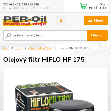
0
ks
774 993 479, 775 113 255
za
Kč 0,00
Po-Pá 9.00 - 16.00, So 9.00 -12.00
Menu
Hledat
Úvod
Filtry
- Motocyklové filtry
Olejový filtr HIFLO HF 175
Olejový filtr HIFLO HF 175