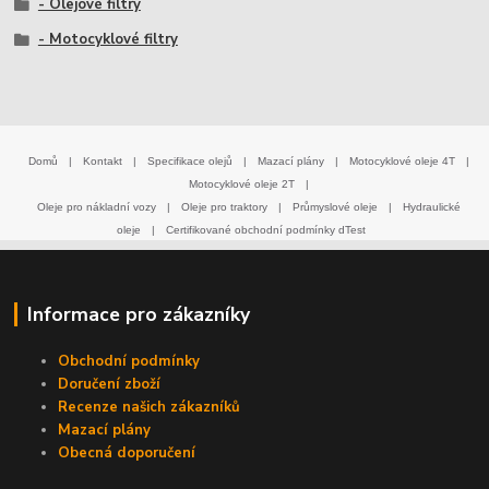
- Olejové filtry
- Motocyklové filtry
Domů
|
Kontakt
|
Specifikace olejů
|
Mazací plány
|
Motocyklové oleje 4T
|
Motocyklové oleje 2T
|
Oleje pro nákladní vozy
|
Oleje pro traktory
|
Průmyslové oleje
|
Hydraulické
oleje
|
Certifikované obchodní podmínky dTest
Informace pro zákazníky
Obchodní podmínky
Doručení zboží
Recenze našich zákazníků
Mazací plány
Obecná doporučení