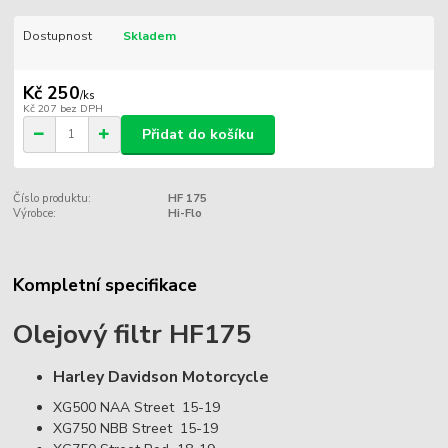
Dostupnost
Skladem
Kč 250
/
ks
Kč 207
bez DPH
Přidat do košíku
Číslo produktu:
HF 175
Výrobce:
Hi-Flo
Kompletní specifikace
Olejový filtr HF175
Harley Davidson
Motorcycle
XG500 NAA Street
15-19
XG750 NBB Street
15-19