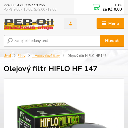
0
ks
774 993 479, 775 113 255
za
Kč 0,00
Po-Pá 9.00 - 16.00, So 9.00 -12.00
Menu
Hledat
Úvod
Filtry
- Motocyklové filtry
Olejový filtr HIFLO HF 147
Olejový filtr HIFLO HF 147