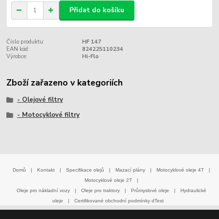
Přidat do košíku
Číslo produktu:
HF 147
EAN kód:
824225110234
Výrobce:
Hi-Flo
Zboží zařazeno v kategoriích
- Olejové filtry
- Motocyklové filtry
Domů
|
Kontakt
|
Specifikace olejů
|
Mazací plány
|
Motocyklové oleje 4T
|
Motocyklové oleje 2T
|
Oleje pro nákladní vozy
|
Oleje pro traktory
|
Průmyslové oleje
|
Hydraulické
oleje
|
Certifikované obchodní podmínky dTest