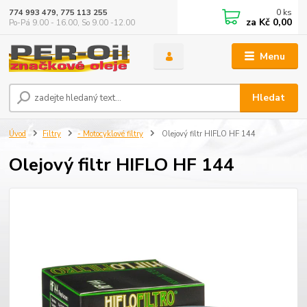
0
ks
774 993 479, 775 113 255
za
Kč 0,00
Po-Pá 9.00 - 16.00, So 9.00 -12.00
Menu
Hledat
Úvod
Filtry
- Motocyklové filtry
Olejový filtr HIFLO HF 144
Olejový filtr HIFLO HF 144