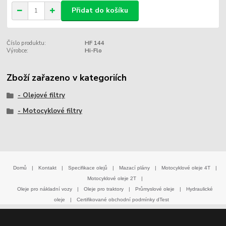
Přidat do košíku
Číslo produktu:
HF 144
Výrobce:
Hi-Flo
Zboží zařazeno v kategoriích
- Olejové filtry
- Motocyklové filtry
Domů
|
Kontakt
|
Specifikace olejů
|
Mazací plány
|
Motocyklové oleje 4T
|
Motocyklové oleje 2T
|
Oleje pro nákladní vozy
|
Oleje pro traktory
|
Průmyslové oleje
|
Hydraulické
oleje
|
Certifikované obchodní podmínky dTest