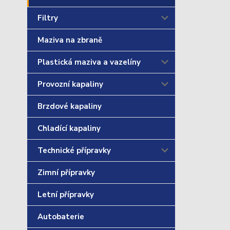
Filtry
Maziva na zbraně
Plastická maziva a vazelíny
Provozní kapaliny
Brzdové kapaliny
Chladící kapaliny
Technické přípravky
Zimní přípravky
Letní přípravky
Autobaterie