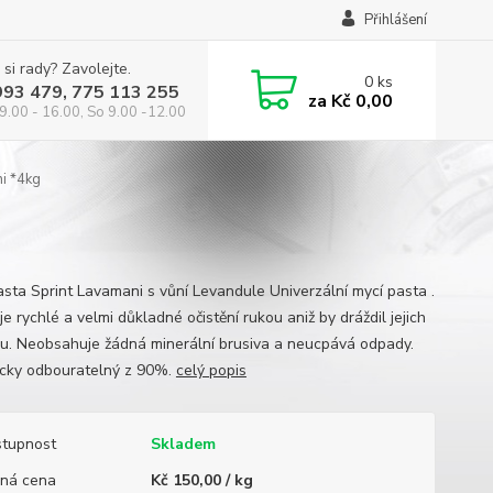
Přihlášení
 si rady? Zavolejte.
0
ks
993 479, 775 113 255
za
Kč 0,00
9.00 - 16.00, So 9.00 -12.00
i *4kg
asta Sprint Lavamani s vůní Levandule Univerzální mycí pasta .
e rychlé a velmi důkladné očistění rukou aniž by dráždil jejich
u. Neobsahuje žádná minerální brusiva a neucpává odpady.
icky odbouratelný z 90%.
celý popis
tupnost
Skladem
ná cena
Kč 150,00 / kg