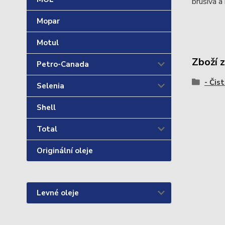
brusiva a
Mopar
Motul
Zboží 
Petro-Canada
- Čis
Selenia
Shell
Total
Originální oleje
Levné oleje