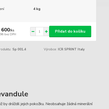
ení
4 kg
 600
/
ks
Přidat do košíku
496
bez DPH
roduktu:
Sp 001.4
Výrobce:
ICR SPRINT Italy
evandule
iž by dráždil jejich pokožku. Neobsahuje žádná minerální