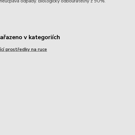
 neucpává odpady. Biologicky odbouratelný z 90%.
zařazeno v kategoriích
tící prostředky na ruce