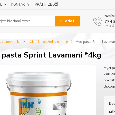
E
KONTAKTY
VRÁTIT ZBOŽÍ
Nevíte
Hledat
774 
Po-Pá 
utokosmetika
- Čistící prostředky na ruce
Mycí pasta Sprint Lavaman
 pasta Sprint Lavamani *4kg
Mycí p
Zaručuj
pokožk
Biolog
Dos
Měr