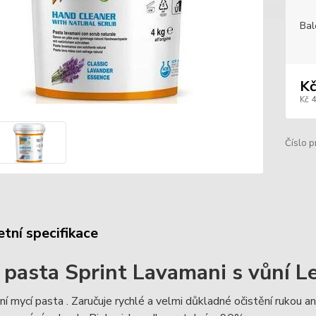
Bal
Kč
Kč 
Číslo p
tní specifikace
 pasta Sprint Lavamani s vůní L
ní mycí pasta . Zaručuje rychlé a velmi důkladné očistění rukou an