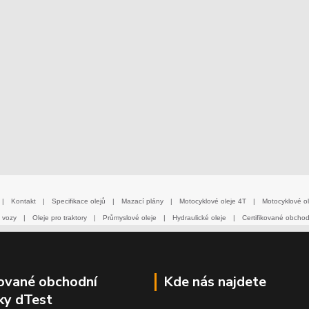
|
Kontakt
|
Specifikace olejů
|
Mazací plány
|
Motocyklové oleje 4T
|
Motocyklové ol
 vozy
|
Oleje pro traktory
|
Průmyslové oleje
|
Hydraulické oleje
|
Certifikované obcho
kované obchodní
Kde nás najdete
ky dTest