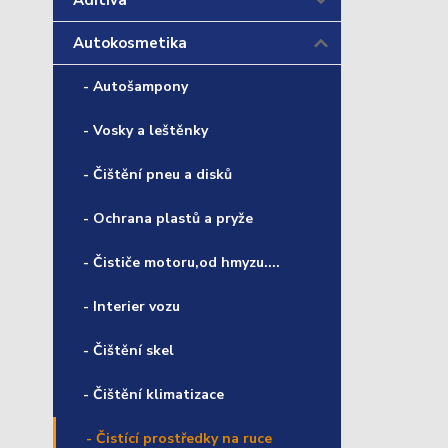
Aditiva
Autokosmetika
- Autošampony
- Vosky a leštěnky
- Čištění pneu a disků
- Ochrana plastů a pryže
- Čističe motoru,od hmyzu....
- Interier vozu
- Čištění skel
- Čištění klimatizace
- Čistící prostředky na ruce