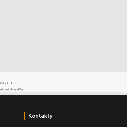
eje 2T
|
dní podmínky dTest
Kontakty