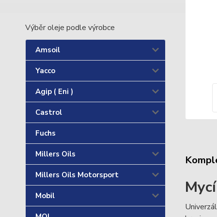
Výběr oleje podle výrobce
Amsoil
Yacco
Agip ( Eni )
Castrol
Fuchs
Millers Oils
Komple
Millers Oils Motorsport
Mycí
Mobil
Univerzál
MOL