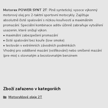
Motorex POWER SYNT 2T
: Plně syntetický, vysoce výkonný
motorový olej pro 2-taktní sportovní motocykly. Zajišťuje
absolutně čisté spalování s nízkou kouřivostí a maximálním
promazání. Speciální kombinace aditiv účinně zabraňuje vytváření
usazenin, které snižují výkon.
• maximální zabezpečení promazání
• čisté spalování bez kouře (low smoke)
• testován v extrémních závodních podmínkách
Vhodný pro oddělené mazání (vstřikování) nebo smíšené mazání
(pre-mix) s olovnatým a bezolovnatým benzinem
Zboží zařazeno v kategoriích
Motocyklové oleje 2T