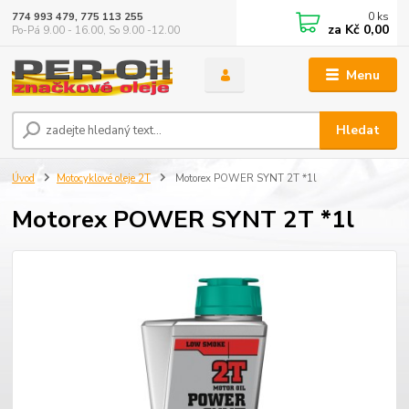
0
ks
774 993 479, 775 113 255
za
Kč 0,00
Po-Pá 9.00 - 16.00, So 9.00 -12.00
Menu
Hledat
Úvod
Motocyklové oleje 2T
Motorex POWER SYNT 2T *1l
Motorex POWER SYNT 2T *1l