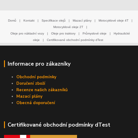
Domů
|
Kontakt
|
Specifikace olejů
|
Mazací plány
|
Motocyklové oleje 4T
|
Motocyklové oleje 2T
|
Oleje pro nákladní vozy
|
Oleje pro traktory
|
Průmyslové oleje
|
Hydraulické
oleje
|
Certifikované obchodní podmínky dTest
Informace pro zákazníky
Obchodní podmínky
Doručení zboží
Recenze našich zákazníků
Mazací plány
Obecná doporučení
Certifikované obchodní podmínky dTest