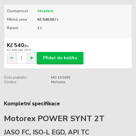
Dostupnost
Skladem
Měrná cena
Kč 540,00 / l
Balení
1 l
Kč 540
/
ks
Kč 446
bez DPH
Přidat do košíku
Číslo produktu:
MO 102465
Výrobce:
Motorex
Kompletní specifikace
Motorex POWER SYNT 2T
JASO FC, ISO-L EGD, API TC