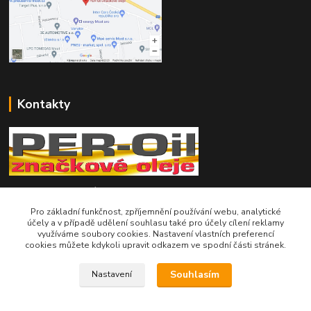
Kontakty
Telefon pro technické dotazy: 775 113 255
Pro základní funkčnost, zpříjemnění používání webu, analytické
Telefon do našeho obchodu : 774 993 479
účely a v případě udělení souhlasu také pro účely cílení reklamy
využíváme soubory cookies. Nastavení vlastních preferencí
cookies můžete kdykoli upravit odkazem ve spodní části stránek.
info@znackoveoleje.cz
Souhlasím
Nastavení