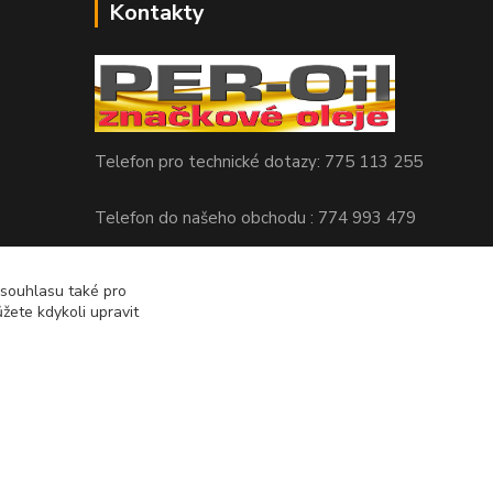
Kontakty
Telefon pro technické dotazy: 775 113 255
Telefon do našeho obchodu : 774 993 479
info@znackoveoleje.cz
 souhlasu také pro
žete kdykoli upravit
Vytvořeno na
Eshop-rychle.cz