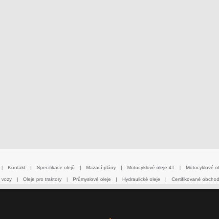
|
Kontakt
|
Specifikace olejů
|
Mazací plány
|
Motocyklové oleje 4T
|
Motocyklové ol
 vozy
|
Oleje pro traktory
|
Průmyslové oleje
|
Hydraulické oleje
|
Certifikované obcho