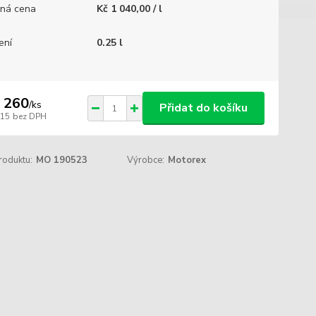
ná cena
Kč 1 040,00 / l
ení
0.25 l
 260
/
ks
Přidat do košíku
215
bez DPH
roduktu:
MO 190523
Výrobce:
Motorex