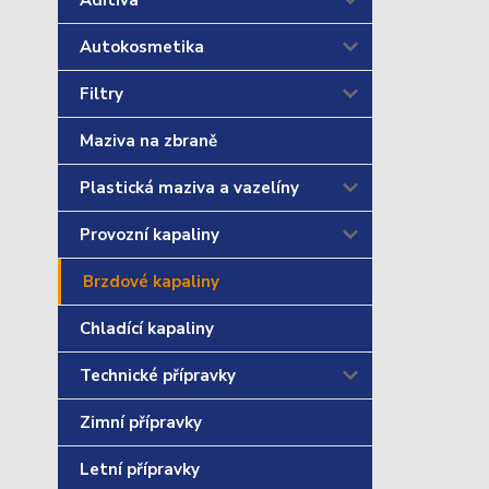
Aditiva
Autokosmetika
Filtry
Maziva na zbraně
Plastická maziva a vazelíny
Provozní kapaliny
Brzdové kapaliny
Chladící kapaliny
Technické přípravky
Zimní přípravky
Letní přípravky