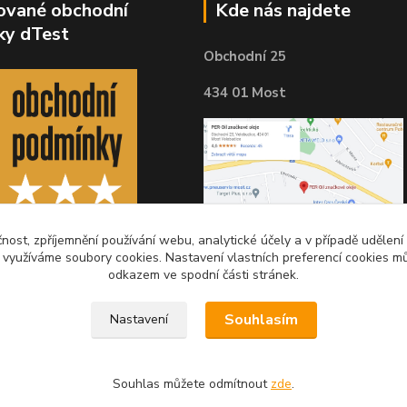
kované obchodní
Kde nás najdete
ky dTest
Obchodní 25
434 01 Most
čnost, zpříjemnění používání webu, analytické účely a v případě udělení
y využíváme soubory cookies. Nastavení vlastních preferencí cookies mů
odkazem ve spodní části stránek.
Souhlasím
Nastavení
Souhlas můžete odmítnout
zde
.