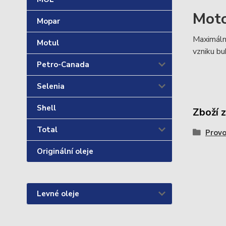
Moto
Mopar
Maximální
Motul
vzniku bu
Petro-Canada
Selenia
Shell
Zboží 
Total
Provo
Originální oleje
Levné oleje