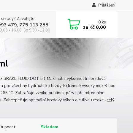
Přihlášení
 si rady? Zavolejte.
0
ks
993 479, 775 113 255
za
Kč 0,00
9.00 - 16.00, So 9.00 -12.00
ml
x BRAKE FLUID DOT 5.1 Maximální výkonnostní brzdová
na pro všechny hydraulické brzdy. Extrémně vysoký mokrý bod
 265 °C. Zabraňuje vzniku bublinek páry i při extrémním
ní. Zabezpečuje optimální brzdový výkon a citlivou reakci.
celý
tupnost
Skladem