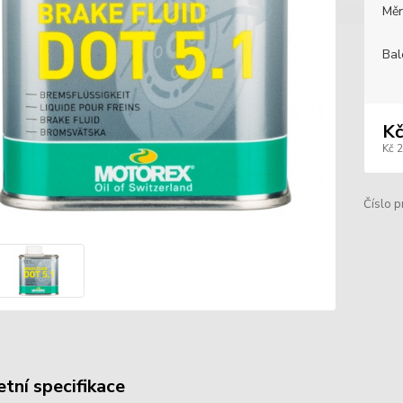
Měr
Bal
Kč
Kč 
Číslo p
tní specifikace