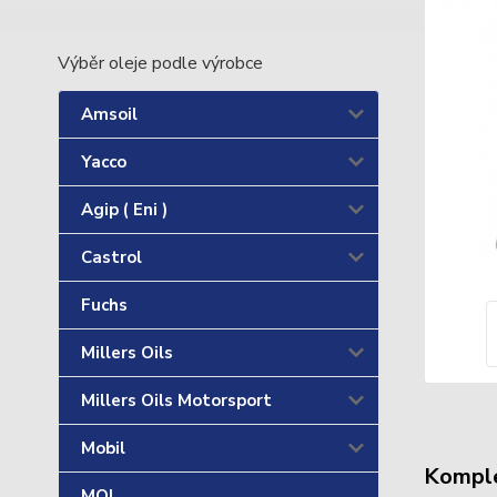
Výběr oleje podle výrobce
Amsoil
Yacco
Agip ( Eni )
Castrol
Fuchs
Millers Oils
Millers Oils Motorsport
Mobil
Komple
MOL