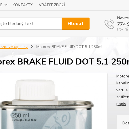
E
KONTAKTY
VRÁTIT ZBOŽÍ
Nevíte
Hledat
774 
Po-Pá 
rzdové kapaliny
Motorex BRAKE FLUID DOT 5.1 250ml
rex BRAKE FLUID DOT 5.1 250
Motore
kapali
varu >
zatíže
popis
Dos