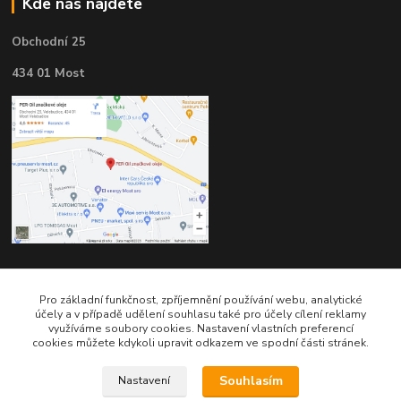
Kde nás najdete
Obchodní 25
434 01 Most
Kontakty
Pro základní funkčnost, zpříjemnění používání webu, analytické
účely a v případě udělení souhlasu také pro účely cílení reklamy
využíváme soubory cookies. Nastavení vlastních preferencí
cookies můžete kdykoli upravit odkazem ve spodní části stránek.
Souhlasím
Nastavení