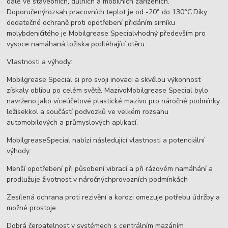
dále ve stavebních, důlních a mobilních zařízeních.
Doporučenýrozsah pracovních teplot je od -20° do 130°C.Díky
dodatečné ochraně proti opotřebení přidáním sirníku
molybdeničitého je Mobilgrease Specialvhodný především pro
vysoce namáhaná ložiska podléhající otěru.
Vlastnosti a výhody:
Mobilgrease Special si pro svoji inovaci a skvělou výkonnost
získaly oblibu po celém světě. MazivoMobilgrease Special bylo
navrženo jako víceúčelové plastické mazivo pro náročné podmínky
ložisekkol a součástí podvozků ve velkém rozsahu
automobilových a průmyslových aplikací.
MobilgreaseSpecial nabízí následující vlastnosti a potenciální
výhody:
Menší opotřebení při působení vibrací a při rázovém namáhání a
prodlužuje životnost v náročnýchprovozních podmínkách
Zesílená ochrana proti rezivění a korozi omezuje potřebu údržby a
možné prostoje
Dobrá čerpatelnost v systémech s centrálním mazáním