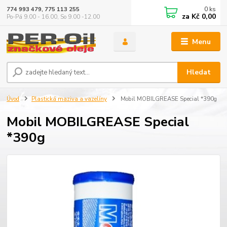
0
ks
774 993 479, 775 113 255
za
Kč 0,00
Po-Pá 9.00 - 16.00, So 9.00 -12.00
Menu
Hledat
Úvod
Plastická maziva a vazelíny
Mobil MOBILGREASE Special *390g
Mobil MOBILGREASE Special
*390g