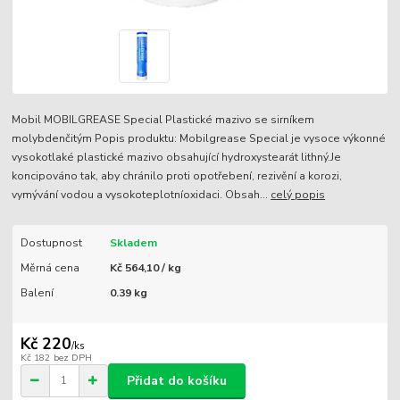
Mobil MOBILGREASE Special Plastické mazivo se sirníkem
molybdenčitým Popis produktu: Mobilgrease Special je vysoce výkonné
vysokotlaké plastické mazivo obsahující hydroxystearát lithný.Je
koncipováno tak, aby chránilo proti opotřebení, rezivění a korozi,
vymývání vodou a vysokoteplotníoxidaci. Obsah...
celý popis
Dostupnost
Skladem
Měrná cena
Kč 564,10 / kg
Balení
0.39 kg
Kč 220
/
ks
Kč 182
bez DPH
Přidat do košíku