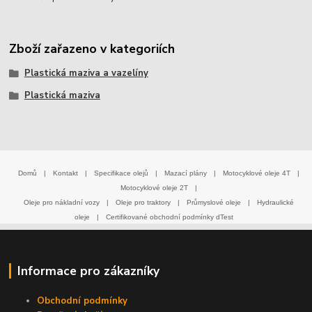
Zboží zařazeno v kategoriích
Plastická maziva a vazelíny
Plastická maziva
Domů
|
Kontakt
|
Specifikace olejů
|
Mazací plány
|
Motocyklové oleje 4T
|
Motocyklové oleje 2T
|
Oleje pro nákladní vozy
|
Oleje pro traktory
|
Průmyslové oleje
|
Hydraulické
oleje
|
Certifikované obchodní podmínky dTest
Informace pro zákazníky
Obchodní podmínky