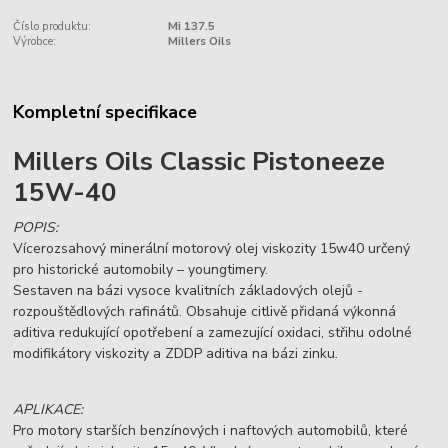
Číslo produktu:
Mi 137.5
Výrobce:
Millers Oils
Kompletní specifikace
Millers Oils Classic Pistoneeze
15W-40
POPIS:
Vícerozsahový minerální motorový olej viskozity 15w40 určený
pro historické automobily – youngtimery.
Sestaven na bázi vysoce kvalitních základových olejů -
rozpouštědlových rafinátů. Obsahuje citlivě přidaná výkonná
aditiva redukující opotřebení a zamezující oxidaci, střihu odolné
modifikátory viskozity a ZDDP aditiva na bázi zinku.
APLIKACE:
Pro motory starších benzínových i naftových automobilů, které