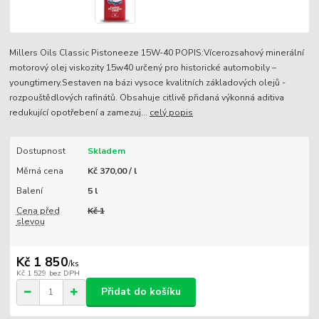
Millers Oils Classic Pistoneeze 15W-40 POPIS:Vícerozsahový minerální
motorový olej viskozity 15w40 určený pro historické automobily –
youngtimery.Sestaven na bázi vysoce kvalitních základových olejů -
rozpouštědlových rafinátů. Obsahuje citlivě přidaná výkonná aditiva
redukující opotřebení a zamezuj...
celý popis
Dostupnost
Skladem
Měrná cena
Kč 370,00 / l
Balení
5 l
Cena před
Kč 1
slevou
Kč 1 850
/
ks
Kč 1 529
bez DPH
Přidat do košíku