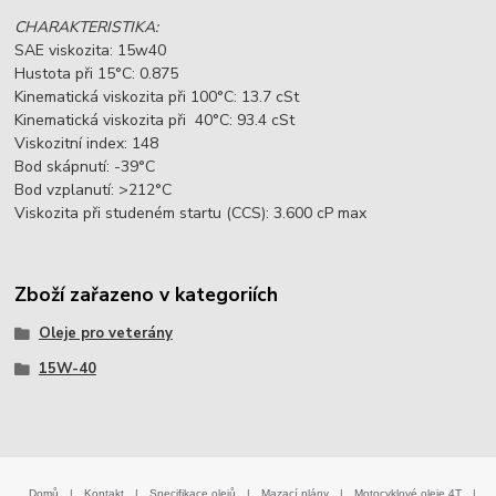
CHARAKTERISTIKA:
SAE viskozita: 15w40
Hustota při 15°C: 0.875
Kinematická viskozita při 100°C: 13.7 cSt
Kinematická viskozita při 40°C: 93.4 cSt
Viskozitní index: 148
Bod skápnutí: -39°C
Bod vzplanutí: >212°C
Viskozita při studeném startu (CCS): 3.600 cP max
Zboží zařazeno v kategoriích
Oleje pro veterány
15W-40
Domů
|
Kontakt
|
Specifikace olejů
|
Mazací plány
|
Motocyklové oleje 4T
|