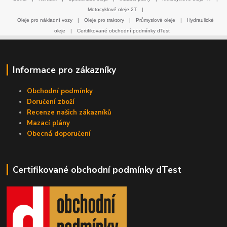
Motocyklové oleje 2T
|
Oleje pro nákladní vozy
|
Oleje pro traktory
|
Průmyslové oleje
|
Hydraulické
oleje
|
Certifikované obchodní podmínky dTest
Informace pro zákazníky
Obchodní podmínky
Doručení zboží
Recenze našich zákazníků
Mazací plány
Obecná doporučení
Certifikované obchodní podmínky dTest