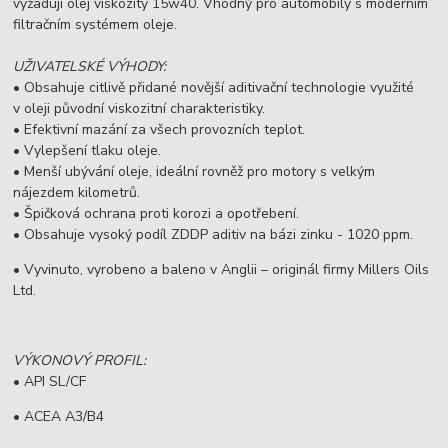
vyžadují olej viskozity 15w40. Vhodný pro automobily s moderním
filtračním systémem oleje.
UŽIVATELSKÉ VÝHODY:
• Obsahuje citlivě přidané novější aditivační technologie využité
v oleji původní viskozitní charakteristiky.
• Efektivní mazání za všech provozních teplot.
• Vylepšení tlaku oleje.
• Menší ubývání oleje, ideální rovněž pro motory s velkým
nájezdem kilometrů.
• Špičková ochrana proti korozi a opotřebení.
• Obsahuje vysoký podíl ZDDP aditiv na bázi zinku - 1020 ppm.
• Vyvinuto, vyrobeno a baleno v Anglii – originál firmy Millers Oils
Ltd.
VÝKONOVÝ PROFIL:
• API SL/CF
• ACEA A3/B4