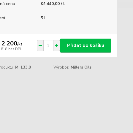
ná cena
Kč 440,00 / l
ení
5 l
 2 200
/
ks
Přidat do košíku
1 818
bez DPH
roduktu:
Mi 133.8
Výrobce:
Millers Oils