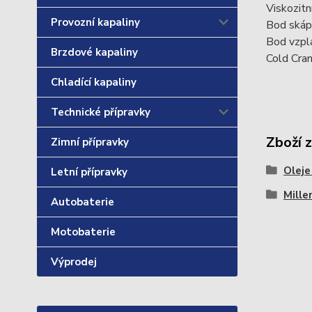
Viskozitn
Provozní kapaliny
Bod skáp
Bod vzpl
Brzdové kapaliny
Cold Cra
Chladící kapaliny
Technické přípravky
Zboží 
Zimní přípravky
Oleje
Letní přípravky
Mille
Autobaterie
Motobaterie
Výprodej