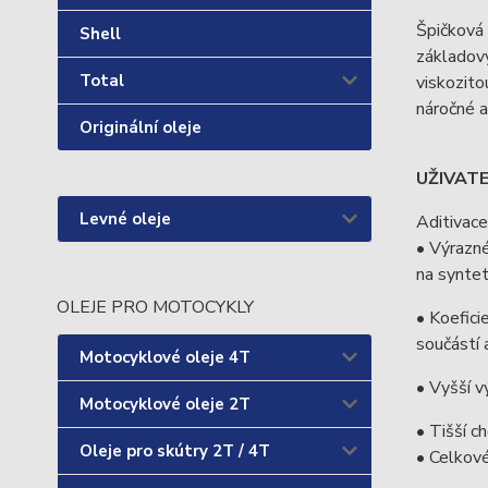
Špičková 
Shell
základový
Total
viskozito
náročné a
Originální oleje
UŽIVAT
Levné oleje
Aditivace
• Výrazné
na syntet
OLEJE PRO MOTOCYKLY
• Koefici
součástí 
Motocyklové oleje 4T
• Vyšší v
Motocyklové oleje 2T
• Tišší c
Oleje pro skútry 2T / 4T
• Celkové