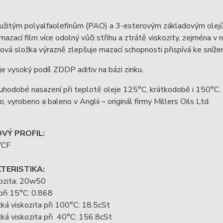
oužitým polyalfaolefinům (PAO) a 3-esterovým základovým olejů
mazací film více odolný vůči střihu a ztrátě viskozity, zejména 
ová složka výrazně zlepšuje mazací schopnosti přispívá ke snížen
e vysoký podíl ZDDP aditiv na bázi zinku.
uhodobé nasazení při teplotě oleje 125°C, krátkodobě i 150°C.
o, vyrobeno a baleno v Anglii – originál firmy Millers Oils Ltd.
VÝ PROFIL:
/CF
TERISTIKA:
ozita: 20w50
při 15°C: 0.868
ká viskozita při 100°C: 18.5cSt
ká viskozita při 40°C: 156.8cSt