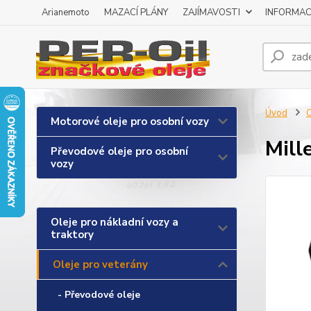
Arianemoto
MAZACÍ PLÁNY
ZAJÍMAVOSTI
INFORMAC
Úvod
O
Motorové oleje pro osobní vozy
Mill
Převodové oleje pro osobní
vozy
Oleje pro nákladní vozy a
traktory
Oleje pro veterány
- Převodové oleje