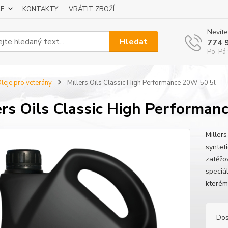
E
KONTAKTY
VRÁTIT ZBOŽÍ
Nevíte
Hledat
774 
Po-Pá 
leje pro veterány
Millers Oils Classic High Performance 20W-50 5l
ers Oils Classic High Performa
Miller
syntet
zatěžo
speciá
kterém
Dos