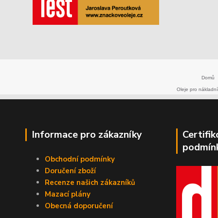
Domů
Oleje pro nákladní
Informace pro zákazníky
Certifi
podmín
Obchodní podmínky
Doručení zboží
Recenze našich zákazníků
Mazací plány
Obecná doporučení