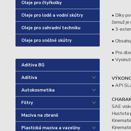
Oleje pro čtyřkolky
• Díky p
Oleje pro lodě a vodní skútry
čemuž je 
Oleje pro zahradní techniku
• 3-ester
Oleje pro sněžné skútry
• Obsahuj
• Pro dlo
• Vyvinut
Aditiva BG
Aditiva
VÝKONO
• API SL
Autokosmetika
CHARAK
Filtry
SAE visk
Hustota 
Maziva na zbraně
Kinematic
Kinematic
Plastická maziva a vazelíny