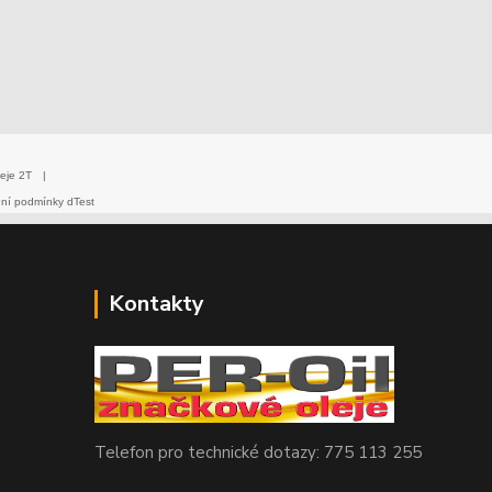
eje 2T
|
dní podmínky dTest
Kontakty
Telefon pro technické dotazy: 775 113 255