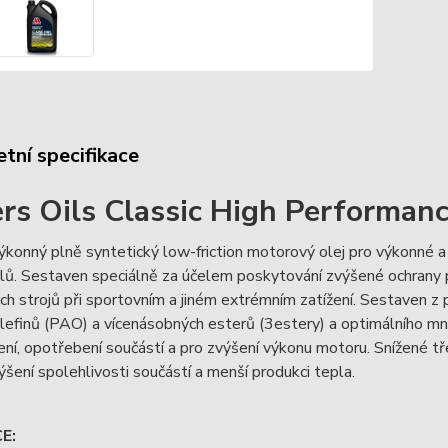
tní specifikace
ers Oils Classic High Performa
konný plně syntetický low-friction motorový olej pro výkonné a
lů. Sestaven speciálně za účelem poskytování zvýšené ochrany 
ých strojů při sportovním a jiném extrémním zatížení. Sestaven z
lefinů (PAO) a vícenásobných esterů (3estery) a optimálního mn
ření, opotřebení součástí a pro zvýšení výkonu motoru. Snížené tř
ýšení spolehlivosti součástí a menší produkci tepla.
E: