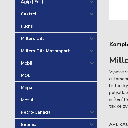
Agip ( Eni )
Castrol
Fuchs
Millers Oils
Komple
Millers Oils Motorsport
Mill
Mobil
Vysoce vý
MOL
automobi
historick
Mopar
polyalfao
snížení t
Motul
tak ke zv
Petro-Canada
APLIKAC
Selenia