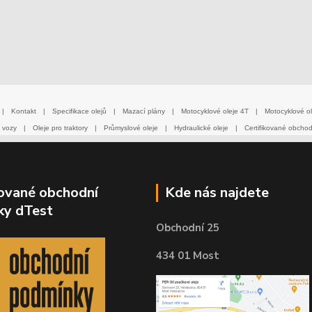
|
Kontakt
|
Specifikace olejů
|
Mazací plány
|
Motocyklové oleje 4T
|
Motocyklové ol
 vozy
|
Oleje pro traktory
|
Průmyslové oleje
|
Hydraulické oleje
|
Certifikované obcho
kované obchodní
Kde nás najdete
ky dTest
Obchodní 25
434 01 Most