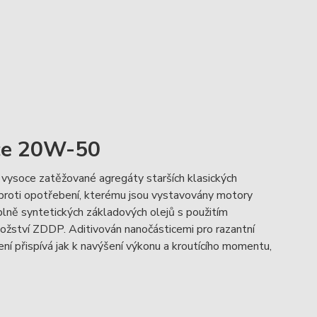
nce 20W-50
 vysoce zatěžované agregáty starších klasických
proti opotřebení, kterému jsou vystavovány motory
 plně syntetických základových olejů s použitím
ožství ZDDP. Aditivován nanočásticemi pro razantní
ení přispívá jak k navýšení výkonu a kroutícího momentu,