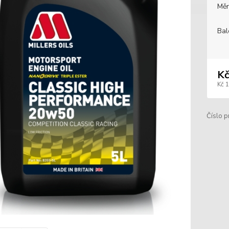
Měr
Bal
Kč
Kč 
Číslo p