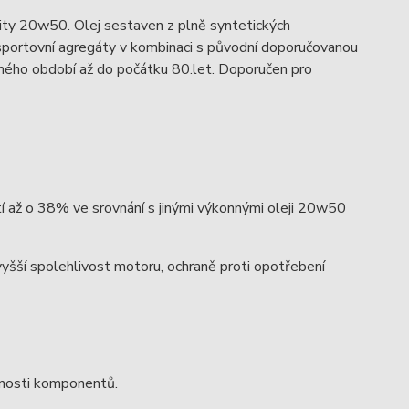
ity 20w50. Olej sestaven z plně syntetických
 sportovní agregáty v kombinaci s původní doporučovanou
čného období až do počátku 80.let. Doporučen pro
tí až o 38% ve srovnání s jinými výkonnými oleji 20w50
 vyšší spolehlivost motoru, ochraně proti opotřebení
otnosti komponentů.