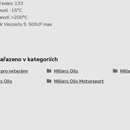
í index: 133
nutí: -15°C
anutí: >200°C
nk Viscosity 9, 500cP max
zařazeno v kategoriích
 pro veterány
Millers Oils
Mill
rs Oils
Millers Oils Motorsport