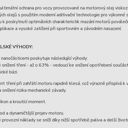
ultimátní ochrana pro vozy provozované na motorový olej viskoz
ch olejů s použitím moderní aditivační technologie pro výkonné
u k poskytnutí optimálních charakteristik mazání motorů povále
plikace a vysoké zatížení při sportovním a závodním nasazení.
ELSKÉ VÝHODY:
 nanočásticemi poskytuje následující výhody:
 snížení tření - až o 63% - vedoucí ke snížení opotřebení součás
ické bázi.
ent tření při zahřátí motoru rapidně klesá, což výrazně přispívá k
a snížení rizika mechanické závady.
ýkon a kroutící moment.
hod a dynamičtější projev motoru.
 provozní náklady se sníží díky nižší spotřebě paliva a delší živ