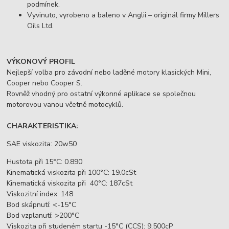
podmínek.
Vyvinuto, vyrobeno a baleno v Anglii – originál firmy Millers
Oils Ltd.
VÝKONOVÝ PROFIL
Nejlepší volba pro závodní nebo laděné motory klasických Mini,
Cooper nebo Cooper S.
Rovněž vhodný pro ostatní výkonné aplikace se společnou
motorovou vanou včetně motocyklů.
CHARAKTERISTIKA:
SAE viskozita: 20w50
Hustota při 15°C: 0.890
Kinematická viskozita při 100°C: 19.0cSt
Kinematická viskozita při 40°C: 187cSt
Viskozitní index: 148
Bod skápnutí: <-15°C
Bod vzplanutí: >200°C
Viskozita při studeném startu -15°C (CCS): 9,500cP