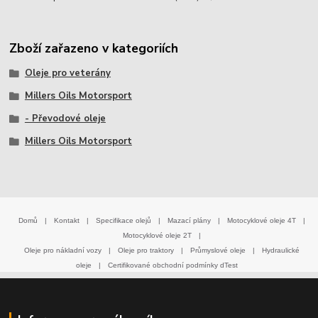
Zboží zařazeno v kategoriích
Oleje pro veterány
Millers Oils Motorsport
- Převodové oleje
Millers Oils Motorsport
Domů
|
Kontakt
|
Specifikace olejů
|
Mazací plány
|
Motocyklové oleje 4T
|
Motocyklové oleje 2T
|
Oleje pro nákladní vozy
|
Oleje pro traktory
|
Průmyslové oleje
|
Hydraulické
oleje
|
Certifikované obchodní podmínky dTest