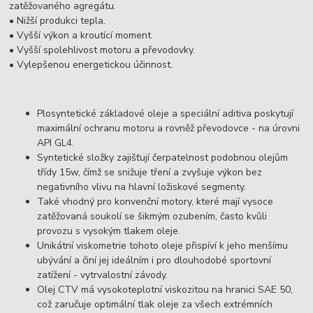
zatěžovaného agregátu.
• Nižší produkci tepla.
• Vyšší výkon a kroutící moment.
• Vyšší spolehlivost motoru a převodovky.
• Vylepšenou energetickou účinnost.
Plosyntetické základové oleje a speciální aditiva poskytují
maximální ochranu motoru a rovněž převodovce - na úrovni
API GL4.
Syntetické složky zajišťují čerpatelnost podobnou olejům
třídy 15w, čímž se snižuje tření a zvyšuje výkon bez
negativního vlivu na hlavní ložiskové segmenty.
Také vhodný pro konvenční motory, které mají vysoce
zatěžovaná soukolí se šikmým ozubením, často kvůli
provozu s vysokým tlakem oleje.
Unikátní viskometrie tohoto oleje přispíví k jeho menšímu
ubývání a činí jej ideálním i pro dlouhodobé sportovní
zatížení - vytrvalostní závody.
Olej CTV má vysokoteplotní viskozitou na hranici SAE 50,
což zaručuje optimální tlak oleje za všech extrémních