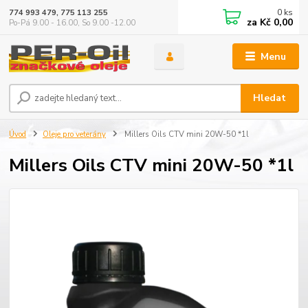
0
ks
774 993 479, 775 113 255
za
Kč 0,00
Po-Pá 9.00 - 16.00, So 9.00 -12.00
Menu
Hledat
Úvod
Oleje pro veterány
Millers Oils CTV mini 20W-50 *1l
Millers Oils CTV mini 20W-50 *1l