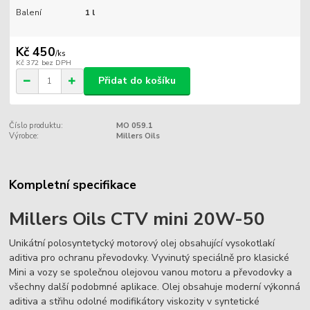
Balení
1 l
Kč 450
/
ks
Kč 372
bez DPH
Přidat do košíku
Číslo produktu:
MO 059.1
Výrobce:
Millers Oils
Kompletní specifikace
Millers Oils CTV mini 20W-50
Unikátní polosyntetycký motorový olej obsahující vysokotlakí
aditiva pro ochranu převodovky. Vyvinutý speciálně pro klasické
Mini a vozy se společnou olejovou vanou motoru a převodovky a
všechny další podobmné aplikace. Olej obsahuje moderní výkonná
aditiva a střihu odolné modifikátory viskozity v syntetické