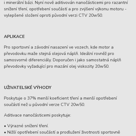
i minerální bázi. Nyní nově aditivován nanočásticemi pro razantní
snížení tření, opotřebení součástí a pro zvýšení výkonu motoru -
vylepšené složení oproti původní verzi CTV 20w50.
APLIKACE
Pro sportovní a závodní nasazení ve vozech, kde motor a
převodovku maže stejná olejová náplň. Ideální rovněž pro
samosvorné diferenciály. Doporučen i jako samostatná náplň
převodovky vyžadující pro mazání olej viskozity 20w50.
UŽIVATELSKÉ VÝHODY
Poskytuje o 37% menší koeficient tření a menší opotřebení
součástí než u původní verze CTV 20w50.
Aditivace nanočásticemi poskytuje:
• Výrazné snížení tření.
• Nižší opotřebení součástí a prodlužení životnosti sportovně