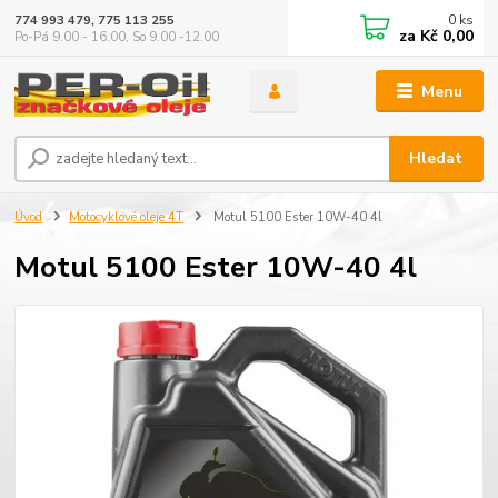
0
ks
774 993 479, 775 113 255
za
Kč 0,00
Po-Pá 9.00 - 16.00, So 9.00 -12.00
Menu
Hledat
Úvod
Motocyklové oleje 4T
Motul 5100 Ester 10W-40 4l
Motul 5100 Ester 10W-40 4l