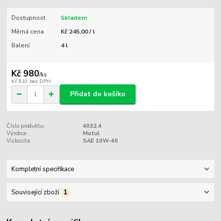
Dostupnost
Skladem
Měrná cena
Kč 245,00 / l
Balení
4 l
Kč 980
/
ks
Kč 810
bez DPH
Přidat do košíku
Číslo produktu:
4032.4
Výrobce:
Motul
Viskozita:
SAE 10W-40
Kompletní specifikace
Související zboží
1