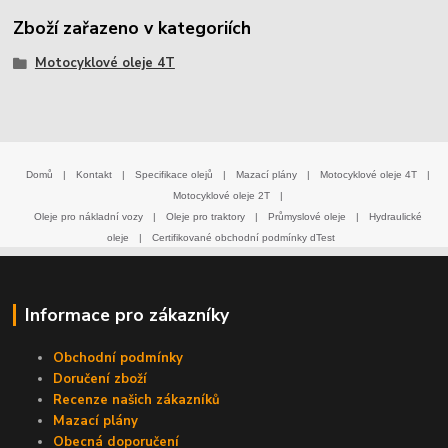
Zboží zařazeno v kategoriích
Motocyklové oleje 4T
Domů
|
Kontakt
|
Specifikace olejů
|
Mazací plány
|
Motocyklové oleje 4T
|
Motocyklové oleje 2T
|
Oleje pro nákladní vozy
|
Oleje pro traktory
|
Průmyslové oleje
|
Hydraulické
oleje
|
Certifikované obchodní podmínky dTest
Informace pro zákazníky
Obchodní podmínky
Doručení zboží
Recenze našich zákazníků
Mazací plány
Obecná doporučení