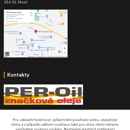
434 01 Most
Kontakty
Telefon pro technické dotazy: 775 113 255
Pro základní funkčnost, zpříjemnění používání webu, analytické
Telefon do našeho obchodu : 774 993 479
účely a v případě udělení souhlasu také pro účely cílení reklamy
využíváme soubory cookies. Nastavení vlastních preferencí