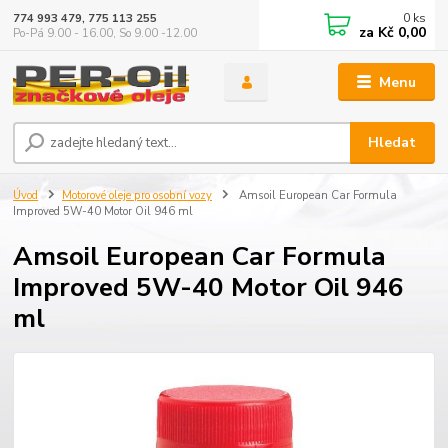
0
ks
774 993 479, 775 113 255
za
Kč 0,00
Po-Pá 9.00 - 16.00, So 9.00 -12.00
Menu
Hledat
Úvod
Motorové oleje pro osobní vozy
Amsoil European Car Formula
Improved 5W-40 Motor Oil 946 ml
Amsoil European Car Formula
Improved 5W-40 Motor Oil 946
ml