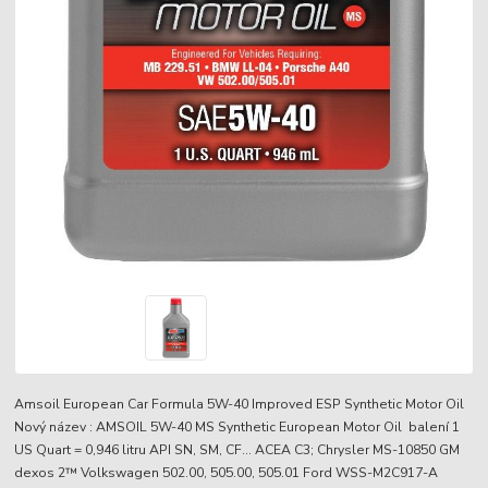
Amsoil European Car Formula 5W-40 Improved ESP Synthetic Motor Oil
Nový název : AMSOIL 5W-40 MS Synthetic European Motor Oil balení 1
US Quart = 0,946 litru API SN, SM, CF... ACEA C3; Chrysler MS-10850 GM
dexos 2™ Volkswagen 502.00, 505.00, 505.01 Ford WSS-M2C917-A