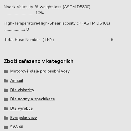
Noack Volatility, % weight loss (ASTM D5800)
....................................10%
High-Temperature/High-Shear iscosity cP (ASTM D5481)
......................3.8
Total Base Number (TBN).................................................................8
Zboží zařazeno v kategoriích
Motorové oleje pro osobní vozy
Amsoil
Dle viskozity
Dle normy a specifikace
Dle výrobce
Evropské vozy
5W-40