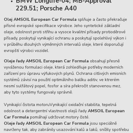
BMW Longlife-04; MB-Approval
229.51; Porsche A40
Olej AMSOIL European Car Formula
splňuje a často překračuje
přísné evropské specifikace výrobce. Jeho syntetické základní
oleje, odolnost proti střihu a vysoce kvalitní přísady protioděrové
přísady, poskytují vynikající ochranu a poskytují spolehlivý výkon i
v průběhu dlouhých výměnných intervalů oleje, které doporučují
evropští výrobci vozidel.
Oleje řady AMSOIL European Car Formula
obsahují přesně
vyváženou formulaci oleje, která zohledňuje potřeby moderních
zařízení pro úpravu výfukových plynů. Ochrana citlivých emisních
systémů závisí na použití optimálního balíku aditiv, ve ktrerém
nesmí sulfátový popel, fosfor a síra překročit stanovenou mez,
aby tyto systémy fungovaly správně.
Vynikající čistota motoruVynikající oxidační stabilita, tepelná
odolnost a detergentní vlastnosti olejů řady
AMSOIL European
Car Formula
pomáhají udržovat motory čisté.
Oleje řady AMSOIL European Car Formula
jsou speciálně
navrženy tak, aby zabránily usazování kalů a laků, snížily spotřebu