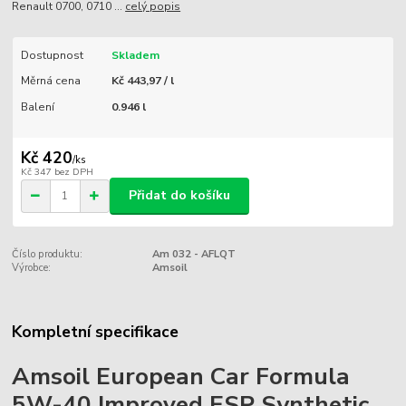
Renault 0700, 0710 ...
celý popis
Dostupnost
Skladem
Měrná cena
Kč 443,97 / l
Balení
0.946 l
Kč 420
/
ks
Kč 347
bez DPH
Přidat do košíku
Číslo produktu:
Am 032 - AFLQT
Výrobce:
Amsoil
Kompletní specifikace
Amsoil European Car Formula
5W-40 Improved ESP Synthetic