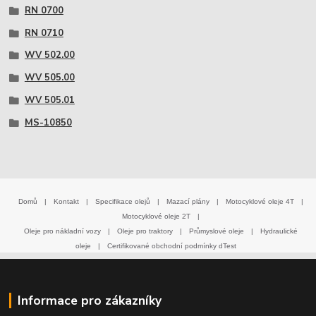
RN 0700
RN 0710
WV 502.00
WV 505.00
WV 505.01
MS-10850
Domů
|
Kontakt
|
Specifikace olejů
|
Mazací plány
|
Motocyklové oleje 4T
|
Motocyklové oleje 2T
|
Oleje pro nákladní vozy
|
Oleje pro traktory
|
Průmyslové oleje
|
Hydraulické
oleje
|
Certifikované obchodní podmínky dTest
Informace pro zákazníky