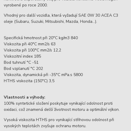
vyrobené po roce 2000.
Vhodný pro další vozidla, která vyžadují SAE 0W 30 ACEA C3
oleje (Subaru, Suzuki, Mitsubishi, Mazda, Honda…).
Specifická hmotnost při 20°C kg/m3 840
Viskozita při 40°C mm2/s 63
Viskozita při 100°C mm2/s 12,2
Viskozitní index 185
Bod tuhnutí °C -51
Bod vzplanutí °C 202
Viskozita, dynamická při -35°C mPa.s 5800
HTHS viskozita (150°C) 3,5
Vlastnosti a výhody:
100% syntetické složení poskytuje vynikající odolnost proti
oxidaci, což znamená delší životnost motoru a optimální výkon.
Vysoká viskozita HTHS pro vynikající střihovou odolnost při
vysokých teplotách zvyšuje ochranu motoru.