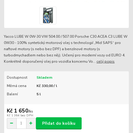
Yacco LUBE W 0W-30 VW 504.00 / 507.00 Porsche C30 ACEA C3 LUBE W
0W30 - 100% syntetický motorový olej s technologií „Mid SAPS“ pro
naftové motory (s nebo bez DPF) a benzínové motory (s
turbodmychadlem nebo bez něj). Určený pro moderní vozy od EURO 4.
Konkrétně doporučený olej pro vozidla koncernu Vo...
celý popis
Dostupnost
Skladem
Měrná cena
Kč 330,00 / l
Balení
5 l
Kč 1 650
/
ks
Kč 1 364
bez DPH
Přidat do košíku