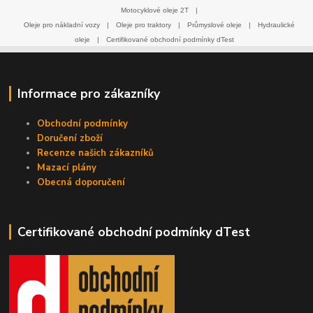
Motocyklové oleje 2T
|
Oleje pro nákladní vozy
|
Oleje pro traktory
|
Průmyslové oleje
|
Hydraulické
oleje
|
Certifikované obchodní podmínky dTest
Informace pro zákazníky
Obchodní podmínky
Doručení zboží
Recenze našich zákazníků
Mazací plány
Obecná doporučení
Certifikované obchodní podmínky dTest