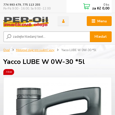
0
ks
774 993 479, 775 113 255
za
Kč 0,00
Po-Pá 9.00 - 16.00, So 9.00 -12.00
Menu
Hledat
Úvod
Motorové oleje pro osobní vozy
Yacco LUBE W 0W-30 *5l
Yacco LUBE W 0W-30 *5l
Akce