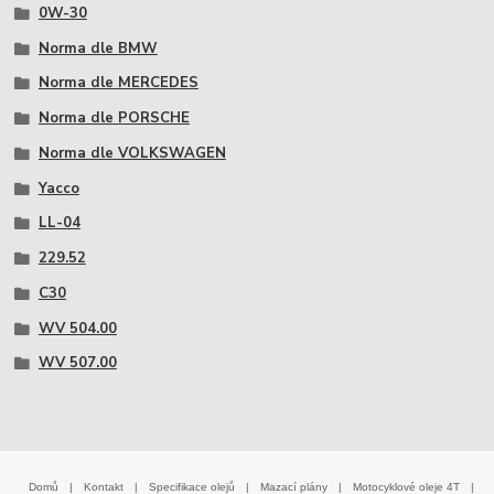
0W-30
Norma dle BMW
Norma dle MERCEDES
Norma dle PORSCHE
Norma dle VOLKSWAGEN
Yacco
LL-04
229.52
C30
WV 504.00
WV 507.00
Domů
|
Kontakt
|
Specifikace olejů
|
Mazací plány
|
Motocyklové oleje 4T
|