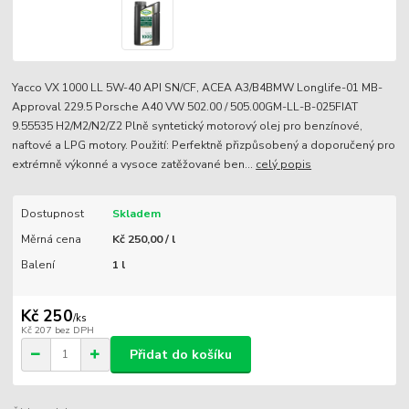
Yacco VX 1000 LL 5W-40 API SN/CF, ACEA A3/B4BMW Longlife-01 MB-
Approval 229.5 Porsche A40 VW 502.00 / 505.00GM-LL-B-025FIAT
9.55535 H2/M2/N2/Z2 Plně syntetický motorový olej pro benzínové,
naftové a LPG motory. Použití: Perfektně přizpůsobený a doporučený pro
extrémně výkonné a vysoce zatěžované ben...
celý popis
Dostupnost
Skladem
Měrná cena
Kč 250,00 / l
Balení
1 l
Kč 250
/
ks
Kč 207
bez DPH
Přidat do košíku