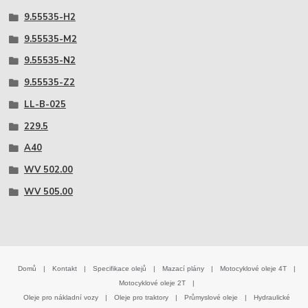
9.55535-H2
9.55535-M2
9.55535-N2
9.55535-Z2
LL-B-025
229.5
A40
WV 502.00
WV 505.00
Domů
|
Kontakt
|
Specifikace olejů
|
Mazací plány
|
Motocyklové oleje 4T
|
Motocyklové oleje 2T
|
Oleje pro nákladní vozy
|
Oleje pro traktory
|
Průmyslové oleje
|
Hydraulické