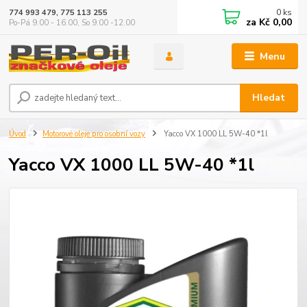
0
ks
774 993 479, 775 113 255
za
Kč 0,00
Po-Pá 9.00 - 16.00, So 9.00 -12.00
Menu
Hledat
Úvod
Motorové oleje pro osobní vozy
Yacco VX 1000 LL 5W-40 *1l
Yacco VX 1000 LL 5W-40 *1l