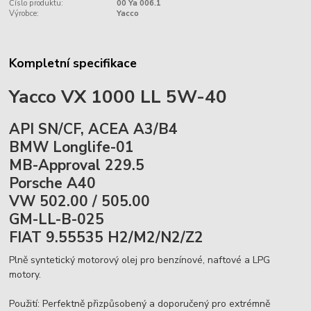
Číslo produktu:
00 Ya 006.1
Výrobce:
Yacco
Kompletní specifikace
Yacco VX 1000 LL 5W-40
API SN/CF, ACEA A3/B4
BMW Longlife-01
MB-Approval 229.5
Porsche A40
VW 502.00 / 505.00
GM-LL-B-025
FIAT 9.55535 H2/M2/N2/Z2
Plně syntetický motorový olej pro benzínové, naftové a LPG
motory.
Použití: Perfektně přizpůsobený a doporučený pro extrémně