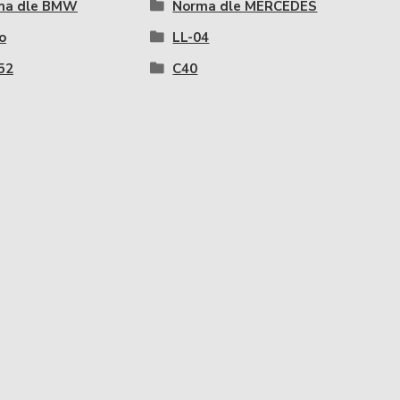
ma dle BMW
Norma dle MERCEDES
o
LL-04
52
C40