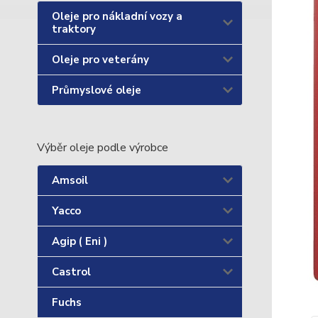
Oleje pro nákladní vozy a
traktory
Oleje pro veterány
Průmyslové oleje
Výběr oleje podle výrobce
Amsoil
Yacco
Agip ( Eni )
Castrol
Fuchs