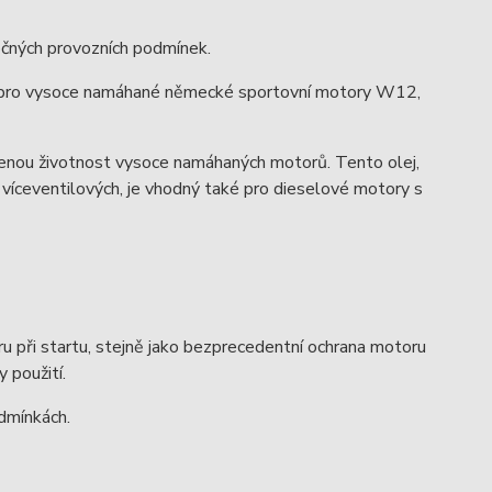
ročných provozních podmínek.
pro vysoce namáhané německé sportovní motory W12,
ženou životnost vysoce namáhaných motorů. Tento olej,
víceventilových, je vhodný také pro dieselové motory s
 při startu, stejně jako bezprecedentní ochrana motoru
 použití.
odmínkách.