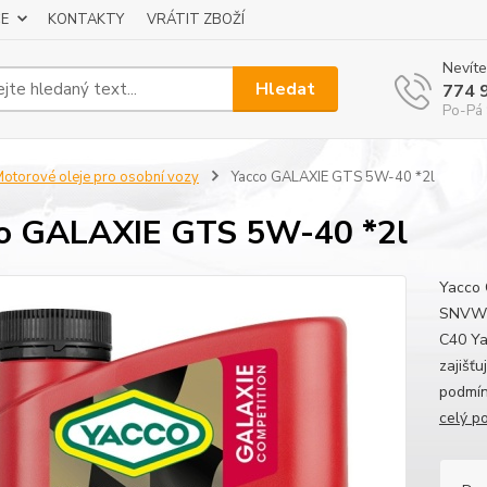
E
KONTAKTY
VRÁTIT ZBOŽÍ
Nevíte
Hledat
774 
Po-Pá 
otorové oleje pro osobní vozy
Yacco GALAXIE GTS 5W-40 *2l
o GALAXIE GTS 5W-40 *2l
Yacco
SNVW 5
C40 Ya
zajišť
podmín
celý p