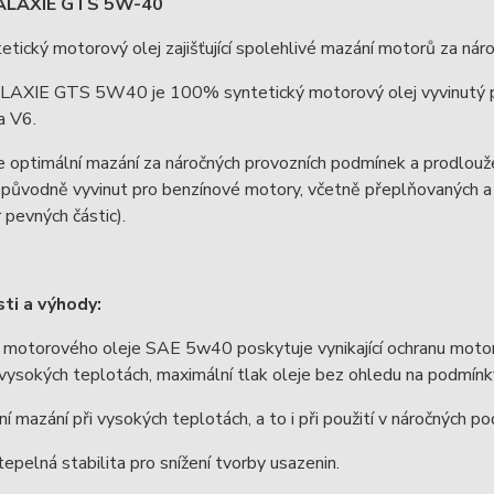
GALAXIE GTS 5W-40
etický motorový olej zajišťující spolehlivé mazání motorů za ná
LAXIE GTS 5W40 je 100% syntetický motorový olej vyvinutý 
a V6.
e optimální mazání za náročných provozních podmínek a prodlou
 původně vyvinut pro benzínové motory, včetně přeplňovaných a 
r pevných částic).
ti a výhody:
 motorového oleje SAE 5w40 poskytuje vynikající ochranu motoru
 vysokých teplotách, maximální tlak oleje bez ohledu na podmínky
í mazání při vysokých teplotách, a to i při použití v náročných p
epelná stabilita pro snížení tvorby usazenin.