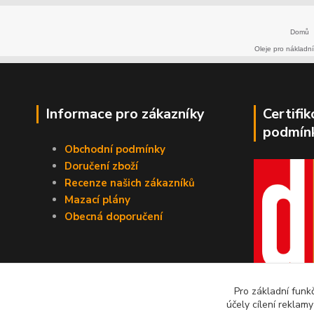
Domů
Oleje pro nákladní
Informace pro zákazníky
Certifi
podmín
Obchodní podmínky
Doručení zboží
Recenze našich zákazníků
Mazací plány
Obecná doporučení
Pro základní funk
účely cílení reklam