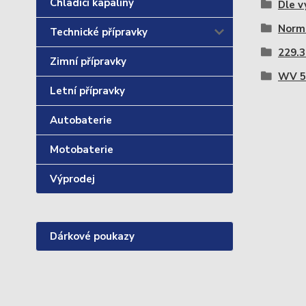
Chladící kapaliny
Dle v
Norm
Technické přípravky
229.3
Zimní přípravky
WV 5
Letní přípravky
Autobaterie
Motobaterie
Výprodej
Dárkové poukazy