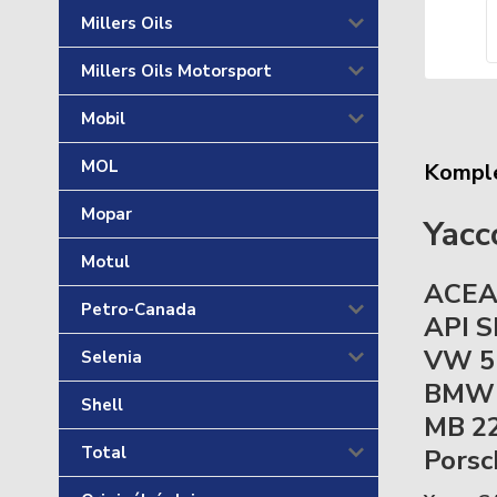
Millers Oils
Millers Oils Motorsport
Mobil
MOL
Komple
Mopar
Yac
Motul
ACEA 
Petro-Canada
API 
VW 5
Selenia
BMW 
Shell
MB 22
Total
Porsc