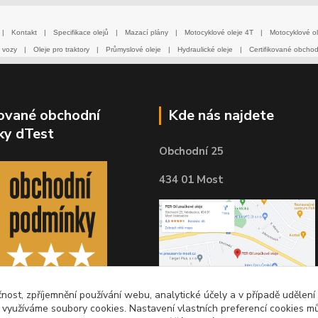
|
Kontakt
|
Specifikace olejů
|
Mazací plány
|
Motocyklové oleje 4T
|
Motocyklové ol
 vozy
|
Oleje pro traktory
|
Průmyslové oleje
|
Hydraulické oleje
|
Certifikované obcho
kované obchodní
Kde nás najdete
ky dTest
Obchodní 25
434 01 Most
čnost, zpříjemnění používání webu, analytické účely a v případě udělení
y využíváme soubory cookies. Nastavení vlastních preferencí cookies mů