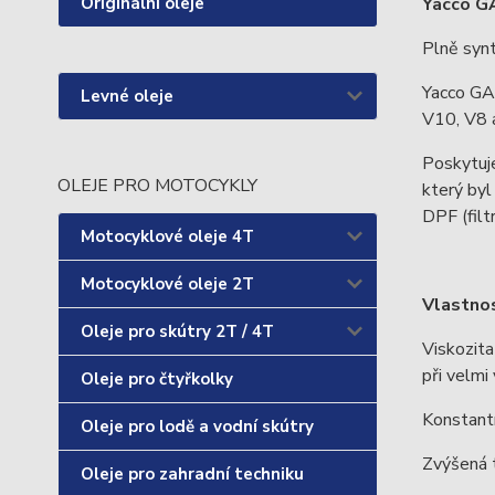
Originální oleje
Yacco 
Plně synt
Yacco GA
Levné oleje
V10, V8 
Poskytuj
OLEJE PRO MOTOCYKLY
který byl
DPF (filt
Motocyklové oleje 4T
Motocyklové oleje 2T
Vlastnos
Oleje pro skútry 2T / 4T
Viskozita
při velmi
Oleje pro čtyřkolky
Konstantn
Oleje pro lodě a vodní skútry
Zvýšená t
Oleje pro zahradní techniku