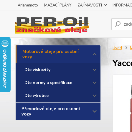
Arianemoto
MAZACÍ PLÁNY
ZAJÍMAVOSTI
INFORMAC
Úvod
M
Motorové oleje pro osobní
vozy
Yacc
Dle viskozity
Dle normy a specifikace
Dle výrobce
Převodové oleje pro osobní
vozy