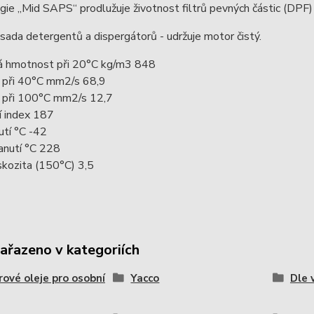
ie „Mid SAPS“ prodlužuje životnost filtrů pevných částic (DPF) 
í sada detergentů a dispergátorů - udržuje motor čistý.
ká hmotnost při 20°C kg/m3 848
a při 40°C mm2/s 68,9
a při 100°C mm2/s 12,7
í index 187
utí °C -42
anutí °C 228
kozita (150°C) 3,5
zařazeno v kategoriích
ové oleje pro osobní
Yacco
Dle 