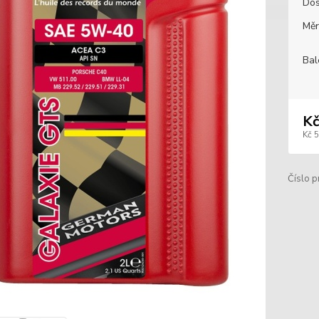
Dos
Měr
Bal
Kč
Kč 
Číslo p