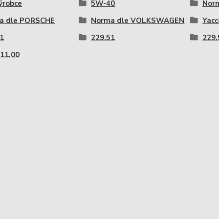
ýrobce
5W-40
Nor
a dle PORSCHE
Norma dle VOLKSWAGEN
Yacc
1
229.51
229.
11.00