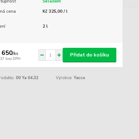
tupnost
Skladem
ná cena
Kč 325,00 / l
ení
2 l
 650
/
ks
Přidat do košíku
537
bez DPH
roduktu:
00 Ya 04.32
Výrobce:
Yacco