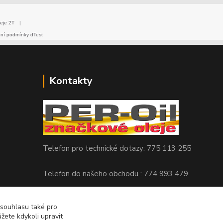
eje 2T
|
dní podmínky dTest
Kontakty
Telefon pro technické dotazy: 775 113 255
Telefon do našeho obchodu : 774 993 479
info@znackoveoleje.cz
 souhlasu také pro
žete kdykoli upravit