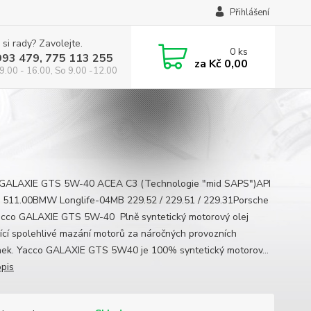
Přihlášení
 si rady? Zavolejte.
0
ks
993 479, 775 113 255
za
Kč 0,00
9.00 - 16.00, So 9.00 -12.00
 GALAXIE GTS 5W-40 ACEA C3 (Technologie "mid SAPS")API
11.00BMW Longlife-04MB 229.52 / 229.51 / 229.31Porsche
cco GALAXIE GTS 5W-40 Plně syntetický motorový olej
ující spolehlivé mazání motorů za náročných provozních
ek. Yacco GALAXIE GTS 5W40 je 100% syntetický motorov...
opis