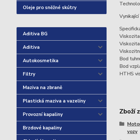
Technolog
Oleje pro sněžné skútry
Vynikajíc
Specific
Aditiva BG
Viskozit
Viskozit
Aditiva
Viskozitn
Bod tuhn
Autokosmetika
Bod vzpl
HTHS vis
Filtry
Maziva na zbraně
Plastická maziva a vazelíny
Zboží 
Provozní kapaliny
Motor
Brzdové kapaliny
vozy