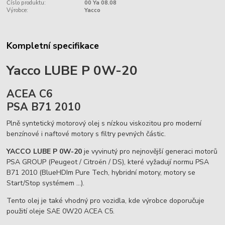
Číslo produktu:
00 Ya 08.08
Výrobce:
Yacco
Kompletní specifikace
Yacco LUBE P 0W-20
ACEA C6
PSA B71 2010
Plně syntetický motorový olej s nízkou viskozitou pro moderní
benzínové i naftové motory s filtry pevných částic.
YACCO LUBE P 0W-20
je vyvinutý pro nejnovější generaci motorů
PSA GROUP (Peugeot / Citroën / DS), které vyžadují normu PSA
B71 2010 (BlueHDIm Pure Tech, hybridní motory, motory se
Start/Stop systémem ...).
Tento olej je také vhodný pro vozidla, kde výrobce doporučuje
použití oleje SAE 0W20 ACEA C5.