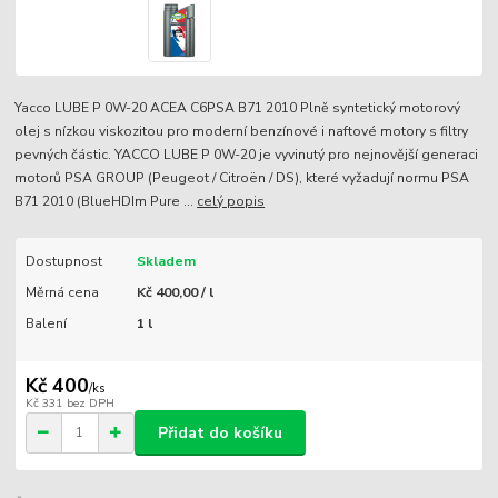
Yacco LUBE P 0W-20 ACEA C6PSA B71 2010 Plně syntetický motorový
olej s nízkou viskozitou pro moderní benzínové i naftové motory s filtry
pevných částic. YACCO LUBE P 0W-20 je vyvinutý pro nejnovější generaci
motorů PSA GROUP (Peugeot / Citroën / DS), které vyžadují normu PSA
B71 2010 (BlueHDIm Pure ...
celý popis
Dostupnost
Skladem
Měrná cena
Kč 400,00 / l
Balení
1 l
Kč 400
/
ks
Kč 331
bez DPH
Přidat do košíku