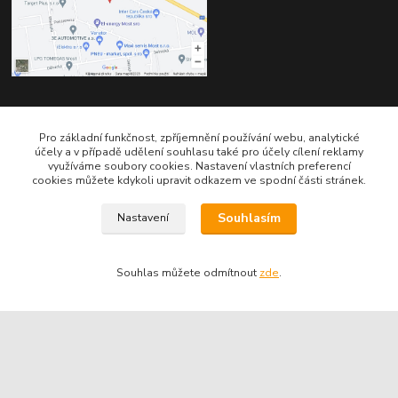
Kontakty
Pro základní funkčnost, zpříjemnění používání webu, analytické
účely a v případě udělení souhlasu také pro účely cílení reklamy
využíváme soubory cookies. Nastavení vlastních preferencí
cookies můžete kdykoli upravit odkazem ve spodní části stránek.
Souhlasím
Nastavení
Telefon pro technické dotazy: 775 113 255
Souhlas můžete odmítnout
zde
.
Telefon do našeho obchodu : 774 993 479
info@znackoveoleje.cz