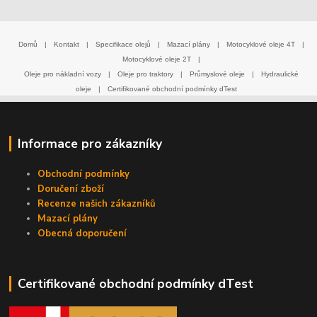
Domů
|
Kontakt
|
Specifikace olejů
|
Mazací plány
|
Motocyklové oleje 4T
|
Motocyklové oleje 2T
|
Oleje pro nákladní vozy
|
Oleje pro traktory
|
Průmyslové oleje
|
Hydraulické
oleje
|
Certifikované obchodní podmínky dTest
Informace pro zákazníky
Obchodní podmínky
Doručení zboží
Recenze našich zákazníků
Mazací plány
Obecná doporučení
Certifikované obchodní podmínky dTest