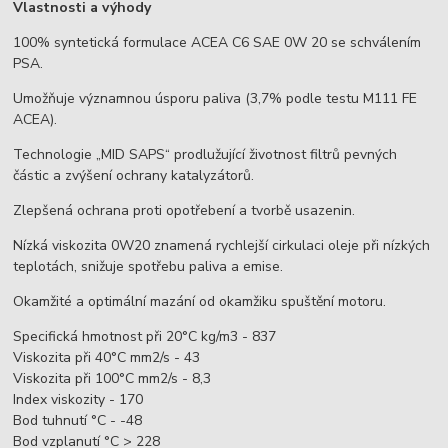
Vlastnosti a výhody
100% syntetická formulace ACEA C6 SAE 0W 20 se schválením
PSA.
Umožňuje významnou úsporu paliva (3,7% podle testu M111 FE
ACEA).
Technologie „MID SAPS“ prodlužující životnost filtrů pevných
částic a zvýšení ochrany katalyzátorů.
Zlepšená ochrana proti opotřebení a tvorbě usazenin.
Nízká viskozita 0W20 znamená rychlejší cirkulaci oleje při nízkých
teplotách, snižuje spotřebu paliva a emise.
Okamžité a optimální mazání od okamžiku spuštění motoru.
Specifická hmotnost při 20°C kg/m3 - 837
Viskozita při 40°C mm2/s - 43
Viskozita při 100°C mm2/s - 8,3
Index viskozity - 170
Bod tuhnutí °C - -48
Bod vzplanutí °C > 228