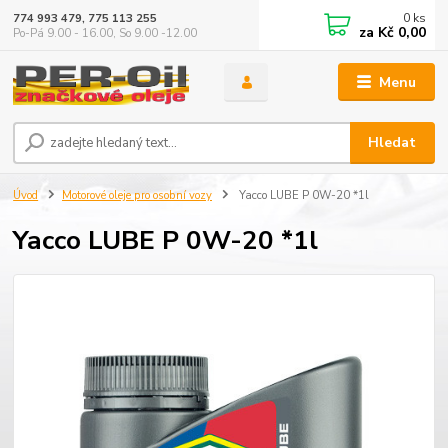
0
ks
774 993 479, 775 113 255
za
Kč 0,00
Po-Pá 9.00 - 16.00, So 9.00 -12.00
Menu
Hledat
Úvod
Motorové oleje pro osobní vozy
Yacco LUBE P 0W-20 *1l
Yacco LUBE P 0W-20 *1l