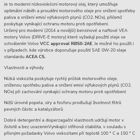
Je to moderní nízkoviskózní motorový olej, který umožňuje
optimální náběh a proudění motorového oleje pro snížení spotřeby
paliva a snížení emisí výfukových plynů (CO2, NOx), přičemž
poskytuje vynikající ochranu motoru proti opotřebení.
Určený pro moderní (2014 a novější) benzinové a naftové VEA
motory Volvo (DRIVE-E motory) které vyžadují použití oleje se
schválením Volvo
VCC approval RBS0-2AE
. Je možné ho použít i
v případech, kde výrobce doporučuje použití SAE 0W-20 oleje
standardu
ACEA C5.
Vlastnosti a výhody:
Nízká viskozita poskytuje rychlý průtok motorového oleje,
sníženou spotřebu paliva a snížení emisí výfukových plynů (CO2,
NOx) při zachování vynikající ochrany motoru proti opotřebení
Nižší úrovně popela, síry a fosforu prodlužují životnost filtrů
pevných částic a katalyzátorů
Dobré detergentní a disperzagační vlastnosti udržují motor v
čistotě a bez usazeninVynikající střihová stabilita, v souladu s
přísnými požadavky Volvo viskozitami při teplotě 100 ° C a 150 ° C