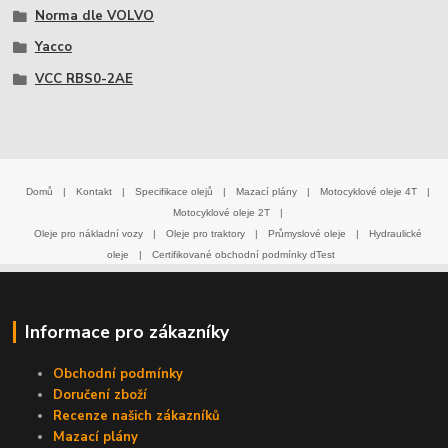
Norma dle VOLVO
Yacco
VCC RBS0-2AE
Domů
|
Kontakt
|
Specifikace olejů
|
Mazací plány
|
Motocyklové oleje 4T
|
Motocyklové oleje 2T
|
Oleje pro nákladní vozy
|
Oleje pro traktory
|
Průmyslové oleje
|
Hydraulické
oleje
|
Certifikované obchodní podmínky dTest
Informace pro zákazníky
Obchodní podmínky
Doručení zboží
Recenze našich zákazníků
Mazací plány