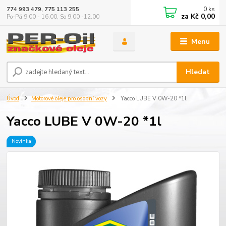
0
ks
774 993 479, 775 113 255
za
Kč 0,00
Po-Pá 9.00 - 16.00, So 9.00 -12.00
Menu
Hledat
Úvod
Motorové oleje pro osobní vozy
Yacco LUBE V 0W-20 *1l
Yacco LUBE V 0W-20 *1l
Novinka