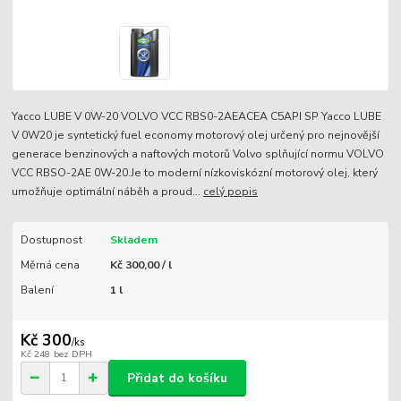
Yacco LUBE V 0W-20 VOLVO VCC RBS0-2AEACEA C5API SP Yacco LUBE
V 0W20 je syntetický fuel economy motorový olej určený pro nejnovější
generace benzinových a naftových motorů Volvo splňující normu VOLVO
VCC RBSO-2AE 0W-20.Je to moderní nízkoviskózní motorový olej, který
umožňuje optimální náběh a proud...
celý popis
Dostupnost
Skladem
Měrná cena
Kč 300,00 / l
Balení
1 l
Kč 300
/
ks
Kč 248
bez DPH
Přidat do košíku