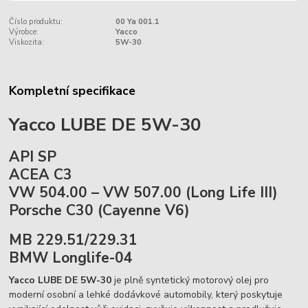
Číslo produktu:
00 Ya 001.1
Výrobce:
Yacco
Viskozita:
5W-30
Kompletní specifikace
Yacco LUBE DE 5W-30
API SP
ACEA C3
VW 504.00 – VW 507.00
(Long Life III)
Porsche C30 (Cayenne V6)
MB 229.51/229.31
BMW Longlife-04
Yacco LUBE DE 5W-30
je plně syntetický motorový olej pro
moderní osobní a lehké dodávkové automobily, který poskytuje