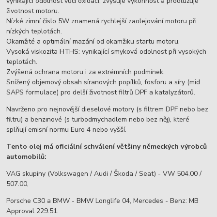
vynikající odolnost vůči oxidaci, zvyšuje výkonnost a prodlužuje
životnost motoru.
Nízké zimní číslo 5W znamená rychlejší zaolejování motoru při
nízkých teplotách.
Okamžité a optimální mazání od okamžiku startu motoru.
Vysoká viskozita HTHS: vynikající smyková odolnost při vysokých
teplotách.
Zvýšená ochrana motoru i za extrémních podmínek.
Snížený objemový obsah síranových popílků, fosforu a síry (mid
SAPS formulace) pro delší životnost filtrů DPF a katalyzátorů.
Navrženo pro nejnovější dieselové motory (s filtrem DPF nebo bez
filtru) a benzinové (s turbodmychadlem nebo bez něj), které
splňují emisní normu Euro 4 nebo vyšší.
Tento olej má oficiální schválení většiny německých výrobců
automobilů:
VAG skupiny (Volkswagen / Audi / Škoda / Seat) - VW 504.00 /
507.00,
Porsche C30 a BMW - BMW Longlife 04, Mercedes - Benz: MB
Approval 229.51.