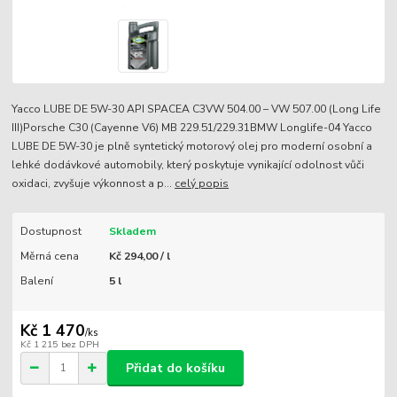
Yacco LUBE DE 5W-30 API SPACEA C3VW 504.00 – VW 507.00 (Long Life
III)Porsche C30 (Cayenne V6) MB 229.51/229.31BMW Longlife-04 Yacco
LUBE DE 5W-30 je plně syntetický motorový olej pro moderní osobní a
lehké dodávkové automobily, který poskytuje vynikající odolnost vůči
oxidaci, zvyšuje výkonnost a p...
celý popis
Dostupnost
Skladem
Měrná cena
Kč 294,00 / l
Balení
5 l
Kč 1 470
/
ks
Kč 1 215
bez DPH
Přidat do košíku