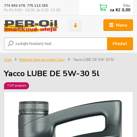
0
ks
774 993 479, 775 113 255
za
Kč 0,00
Po-Pá 9.00 - 16.00, So 9.00 -12.00
Menu
Hledat
Úvod
Motorové oleje pro osobní vozy
Yacco LUBE DE 5W-30 5l
Yacco LUBE DE 5W-30 5l
TOP produkt