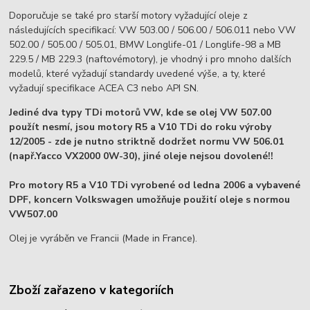
Doporučuje se také pro starší motory vyžadující oleje z
následujících specifikací: VW 503.00 / 506.00 / 506.011 nebo VW
502.00 / 505.00 / 505.01, BMW Longlife-01 / Longlife-98 a MB
229.5 / MB 229.3 (naftovémotory), je vhodný i pro mnoho dalších
modelů, které vyžadují standardy uvedené výše, a ty, které
vyžadují specifikace ACEA C3 nebo API SN.
Jediné dva typy TDi motorů VW, kde se olej VW 507.00
použít nesmí, jsou motory R5 a V10 TDi do roku výroby
12/2005 - zde je nutno striktně dodržet normu VW 506.01
(např.Yacco VX2000 0W-30), jiné oleje nejsou dovolené!!
Pro motory R5 a V10 TDi vyrobené od ledna 2006 a vybavené
DPF, koncern Volkswagen umožňuje použití oleje s normou
VW507.00
Olej je vyráběn ve Francii (Made in France).
Zboží zařazeno v kategoriích