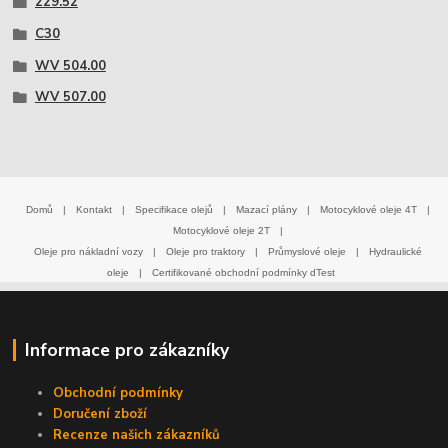
229.52
C30
WV 504.00
WV 507.00
Domů
|
Kontakt
|
Specifikace olejů
|
Mazací plány
|
Motocyklové oleje 4T
|
Motocyklové oleje 2T
|
Oleje pro nákladní vozy
|
Oleje pro traktory
|
Průmyslové oleje
|
Hydraulické
oleje
|
Certifikované obchodní podmínky dTest
Informace pro zákazníky
Obchodní podmínky
Doručení zboží
Recenze našich zákazníků