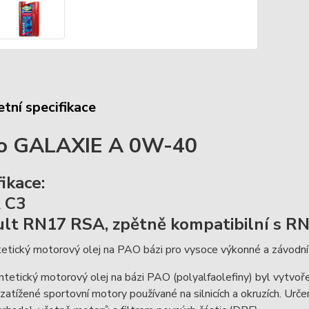
tní specifikace
co GALAXIE A 0W-40
ikace:
 C3
lt RN17 RSA, zpětně kompatibilní s 
etický motorový olej na PAO bázi pro vysoce výkonné a závodní
tetický motorový olej na bázi PAO (polyalfaolefiny) byl vytvoř
 zatížené sportovní motory používané na silnicích a okruzích. Ur