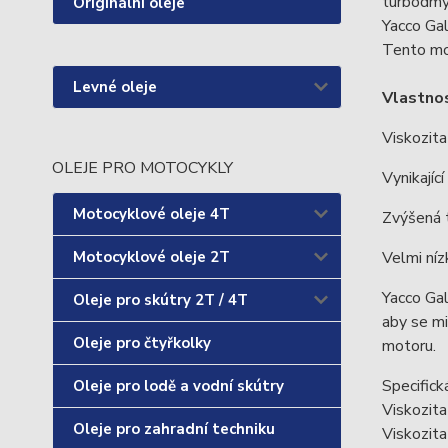
turbodmyc
Originální oleje
Yacco Gal
Tento mo
Levné oleje
Vlastnos
Viskozita
OLEJE PRO MOTOCYKLY
Vynikajíc
Motocyklové oleje 4T
Zvýšená t
Motocyklové oleje 2T
Velmi níz
Yacco Gal
Oleje pro skútry 2T / 4T
aby se mi
Oleje pro čtyřkolky
motoru.
Specific
Oleje pro lodě a vodní skútry
Viskozit
Oleje pro zahradní techniku
Viskozit