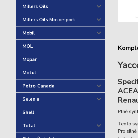
Millers Oils
Millers Oils Motorsport
Mobil
MOL
Komple
Mopar
Yac
Motul
Specif
Petro-Canada
ACEA
Renau
Selenia
Plně synt
Shell
Tento syn
Total
Pro silně