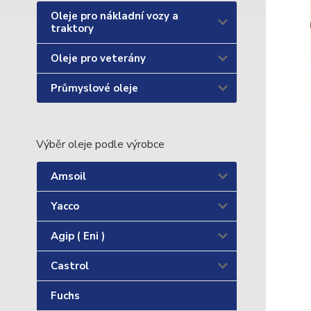
Oleje pro nákladní vozy a
traktory
Oleje pro veterány
Průmyslové oleje
Výběr oleje podle výrobce
Amsoil
Yacco
Agip ( Eni )
Castrol
Fuchs