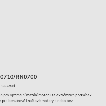
RN0710/RN0700
 nasazení.
en pro optimální mazání motoru za extrémních podmínek.
čen pro benzínové i naftové motory s nebo bez