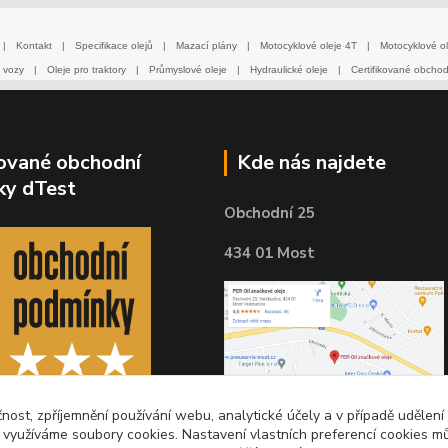
|
Kontakt
|
Specifikace olejů
|
Mazací plány
|
Motocyklové oleje 4T
|
Motocyklové ol
 vozy
|
Oleje pro traktory
|
Průmyslové oleje
|
Hydraulické oleje
|
Certifikované obcho
kované obchodní
Kde nás najdete
ky dTest
Obchodní 25
434 01 Most
čnost, zpříjemnění používání webu, analytické účely a v případě udělení
y využíváme soubory cookies. Nastavení vlastních preferencí cookies mů