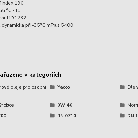
í index 190
utí °C -45
anutí °C 232
a, dynamická při -35°C mPa.s 5400
zařazeno v kategoriích
ové oleje pro osobní
Yacco
Dle 
ýrobce
0W-40
Nor
700
RN 0710
RN 