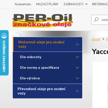
Arianemoto
MAZACÍ PLÁNY
ZAJÍMAVOSTI
INFORMAC
Úvod
M
Motorové oleje pro osobní
vozy
Yacc
Dle viskozity
Dle normy a specifikace
Dle výrobce
Převodové oleje pro osobní
vozy