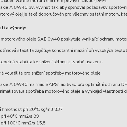
hadel, včetně motorů s filtrem pevných částic (DPF).
axie A 0W40 byl vyvinut tak, aby splňoval požadavky sportovníc
torový olej je také doporučován pro všechny ostatní motory, k
ti a výhody:
 motorového oleje SAE 0w40 poskytuje vynikající ochranu motor
í střihová stabilita zajišťuje konstantní mazání při vysokých teplo
epelná stabilita ke snížení sklonu k tvorbě usazenin.
ká volatilita pro snížení spotřeby motorového oleje.
axie A 0W40 má "mid SAPS" aditivaci pro optimální ochranu DPF (
nimalizovala spotřeba motorového oleje a vynikající vlastnosti 
ká hmotnost při 20°C kg/m3 837
a při 40°C mm2/s 89
a při 100°C mm2/s 15,8