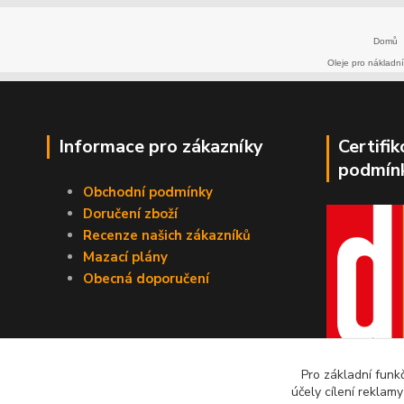
Domů
Oleje pro nákladní
Informace pro zákazníky
Certifi
podmín
Obchodní podmínky
Doručení zboží
Recenze našich zákazníků
Mazací plány
Obecná doporučení
Pro základní funk
účely cílení reklam