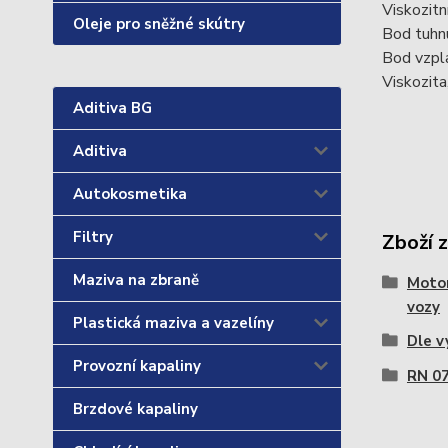
Viskozitn
Oleje pro sněžné skútry
Bod tuhn
Bod vzpl
Viskozit
Aditiva BG
Aditiva
Autokosmetika
Filtry
Zboží 
Maziva na zbraně
Motor
vozy
Plastická maziva a vazelíny
Dle v
Provozní kapaliny
RN 0
Brzdové kapaliny