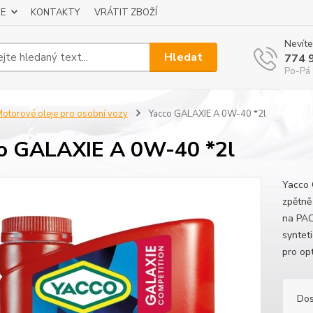
E
KONTAKTY
VRÁTIT ZBOŽÍ
Nevíte
Hledat
774 
Po-Pá 
otorové oleje pro osobní vozy
Yacco GALAXIE A 0W-40 *2l
o GALAXIE A 0W-40 *2l
Yacco 
zpětně
na PAO
syntet
pro op
Dos