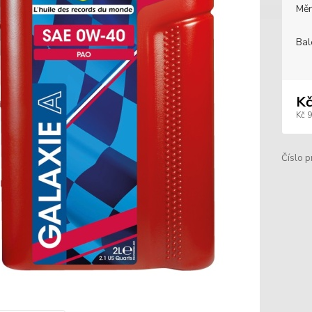
Měr
Bal
Kč
Kč 
Číslo p