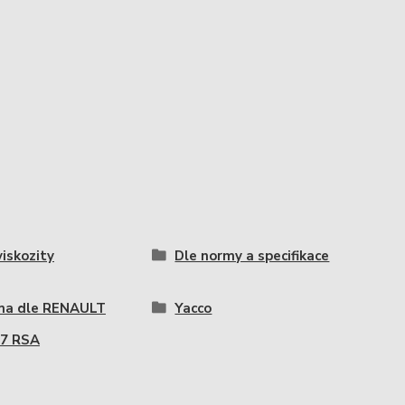
viskozity
Dle normy a specifikace
ma dle RENAULT
Yacco
17 RSA