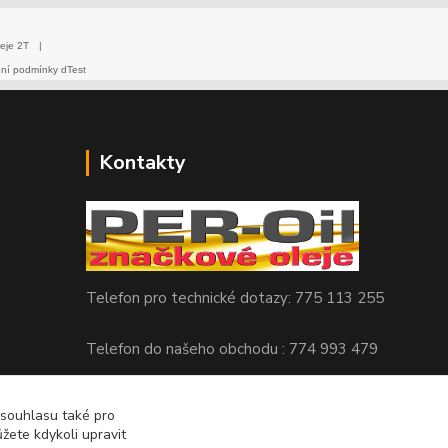
eje 2T
|
dní podmínky dTest
Kontakty
Telefon pro technické dotazy: 775 113 255
Telefon do našeho obchodu : 774 993 479
info@znackoveoleje.cz
 souhlasu také pro
žete kdykoli upravit