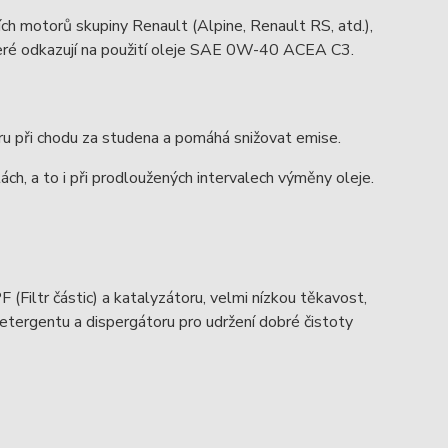
h motorů skupiny Renault (Alpine, Renault RS, atd.),
teré odkazují na použití oleje SAE 0W-40 ACEA C3.
u při chodu za studena a pomáhá snižovat emise.
tách, a to i při prodloužených intervalech výměny oleje.
Filtr částic) a katalyzátoru, velmi nízkou těkavost,
detergentu a dispergátoru pro udržení dobré čistoty