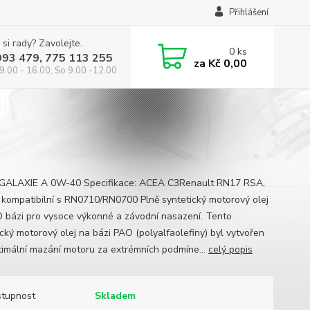
Přihlášení
 si rady? Zavolejte.
0
ks
993 479, 775 113 255
za
Kč 0,00
9.00 - 16.00, So 9.00 -12.00
GALAXIE A 0W-40 Specifikace: ACEA C3Renault RN17 RSA,
 kompatibilní s RN0710/RN0700 Plně syntetický motorový olej
 bázi pro vysoce výkonné a závodní nasazení. Tento
ický motorový olej na bázi PAO (polyalfaolefiny) byl vytvořen
timální mazání motoru za extrémních podmíne...
celý popis
tupnost
Skladem