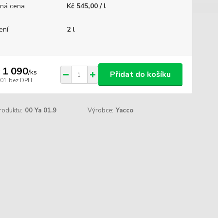
ná cena
Kč 545,00 / l
ení
2 l
 1 090
/
ks
Přidat do košíku
901
bez DPH
roduktu:
00 Ya 01.9
Výrobce:
Yacco