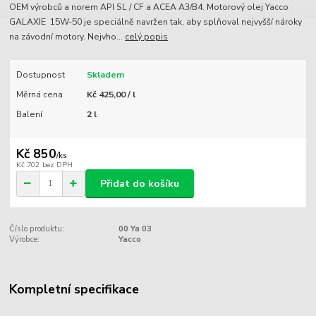
OEM výrobců a norem API SL / CF a ACEA A3/B4. Motorový olej Yacco
GALAXIE 15W-50 je speciálně navržen tak, aby splňoval nejvyšší nároky
na závodní motory. Nejvho...
celý popis
Dostupnost
Skladem
Měrná cena
Kč 425,00 / l
Balení
2 l
Kč 850
/
ks
Kč 702
bez DPH
Přidat do košíku
Číslo produktu:
00 Ya 03
Výrobce:
Yacco
Kompletní specifikace