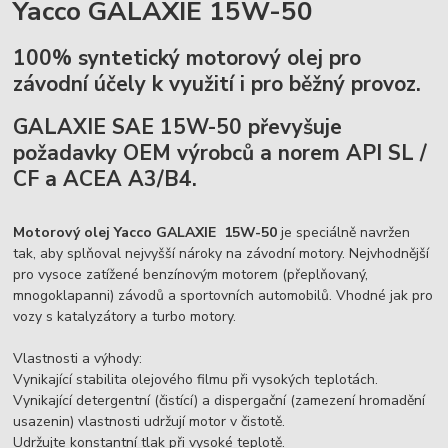
Yacco GALAXIE 15W-50
100% syntetický motorový olej pro
závodní účely k využití i pro běžný provoz.
GALAXIE SAE 15W-50 převyšuje
požadavky OEM výrobců a norem API SL /
CF a ACEA A3/B4
.
Motorový olej Yacco GALAXIE 15W-50
je speciálně navržen
tak, aby splňoval nejvyšší nároky na závodní motory. Nejvhodnější
pro vysoce zatížené benzínovým motorem (přeplňovaný,
mnogoklapanni) závodů a sportovních automobilů. Vhodné jak pro
vozy s katalyzátory a turbo motory.
Vlastnosti a výhody:
Vynikající stabilita olejového filmu při vysokých teplotách.
Vynikající detergentní (čistící) a dispergační (zamezení hromadění
usazenin) vlastnosti udržují motor v čistotě.
Udržujte konstantní tlak při vysoké teplotě.