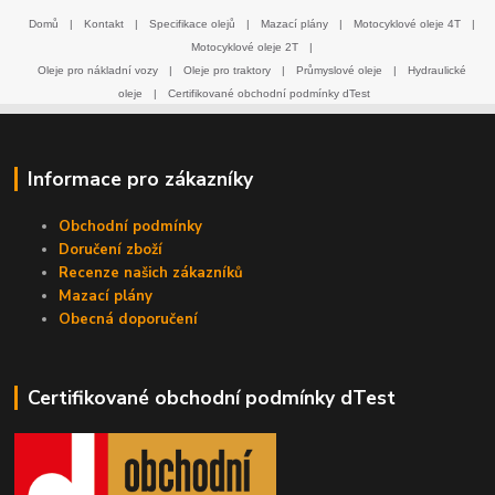
Domů
|
Kontakt
|
Specifikace olejů
|
Mazací plány
|
Motocyklové oleje 4T
|
Motocyklové oleje 2T
|
Oleje pro nákladní vozy
|
Oleje pro traktory
|
Průmyslové oleje
|
Hydraulické
oleje
|
Certifikované obchodní podmínky dTest
Informace pro zákazníky
Obchodní podmínky
Doručení zboží
Recenze našich zákazníků
Mazací plány
Obecná doporučení
Certifikované obchodní podmínky dTest