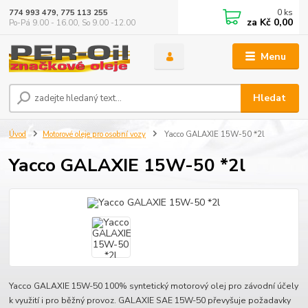
0
ks
774 993 479, 775 113 255
za
Kč 0,00
Po-Pá 9.00 - 16.00, So 9.00 -12.00
Menu
Hledat
Úvod
Motorové oleje pro osobní vozy
Yacco GALAXIE 15W-50 *2l
Yacco GALAXIE 15W-50 *2l
Yacco GALAXIE 15W-50 100% syntetický motorový olej pro závodní účely
k využití i pro běžný provoz. GALAXIE SAE 15W-50 převyšuje požadavky