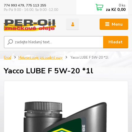
0
ks
774 993 479, 775 113 255
za
Kč 0,00
Po-Pá 9.00 - 16.00, So 9.00 -12.00
Menu
Hledat
Úvod
Motorové oleje pro osobní vozy
Yacco LUBE F 5W-20 *1l
Yacco LUBE F 5W-20 *1l