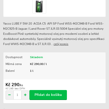
Yacco LUBE F 5W-20 ACEA C5 API SP Ford WSS-M2C948-B Ford WSS-
M2C925-B Jaguar / Land Rover ST JLR.03.5004 Speciální olej pro motory
EcoBoost Plně syntetický motorový olej pro moderní osobní a lehké
dodávkové automobily. Speciálně vyvinutý motorový olej pro specifikaci
Ford WWS-M2C948-B a ST JLR.03...
celý popis
Dostupnost
Skladem
Měrná cena
Kč 290,00 / l
Balení
1 l
Kč 290
/
ks
Kč 240
bez DPH
Přidat do košíku