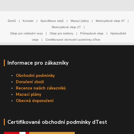
Domů
|
Kontakt
|
Specifikace olejů
|
Mazací plány
|
Motocyklové oleje 4T
|
Motocyklové oleje 2T
|
Oleje pro nákladní vozy
|
Oleje pro traktory
|
Průmyslové oleje
|
Hydraulické
oleje
|
Certifikované obchodní podmínky dTest
Informace pro zákazníky
Obchodní podmínky
Doručení zboží
Recenze našich zákazníků
Mazací plány
Obecná doporučení
Certifikované obchodní podmínky dTest