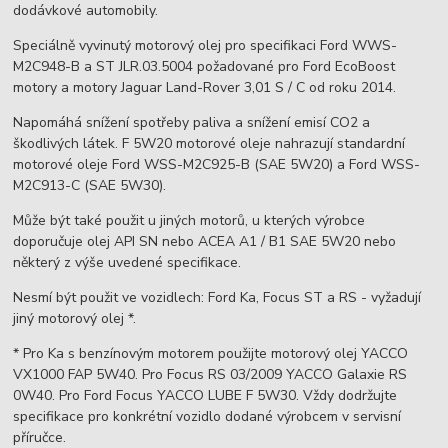
dodávkové automobily.
Speciálně vyvinutý motorový olej pro specifikaci Ford WWS-
M2C948-B a ST JLR.03.5004 požadované pro Ford EcoBoost
motory a motory Jaguar Land-Rover 3,01 S / C od roku 2014.
Napomáhá snížení spotřeby paliva a snížení emisí CO2 a
škodlivých látek. F 5W20 motorové oleje nahrazují standardní
motorové oleje Ford WSS-M2C925-B (SAE 5W20) a Ford WSS-
M2C913-C (SAE 5W30).
Může být také použit u jiných motorů, u kterých výrobce
doporučuje olej API SN nebo ACEA A1 / B1 SAE 5W20 nebo
některý z výše uvedené specifikace.
Nesmí být použit ve vozidlech: Ford Ka, Focus ST a RS - vyžadují
jiný motorový olej *.
* Pro Ka s benzínovým motorem použijte motorový olej YACCO
VX1000 FAP 5W40. Pro Focus RS 03/2009 YACCO Galaxie RS
0W40. Pro Ford Focus YACCO LUBE F 5W30. Vždy dodržujte
specifikace pro konkrétní vozidlo dodané výrobcem v servisní
příručce.