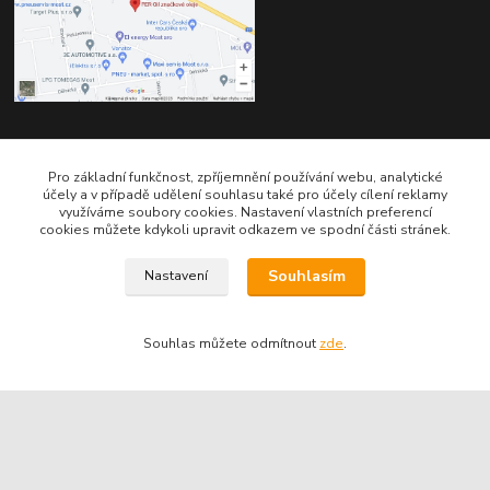
Kontakty
Pro základní funkčnost, zpříjemnění používání webu, analytické
účely a v případě udělení souhlasu také pro účely cílení reklamy
využíváme soubory cookies. Nastavení vlastních preferencí
cookies můžete kdykoli upravit odkazem ve spodní části stránek.
Souhlasím
Nastavení
Telefon pro technické dotazy: 775 113 255
Souhlas můžete odmítnout
zde
.
Telefon do našeho obchodu : 774 993 479
info@znackoveoleje.cz