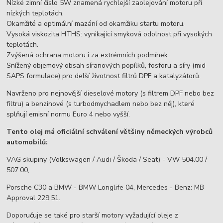
Nízké zimní číslo 5W znamená rychlejší zaolejování motoru při
nízkých teplotách.
Okamžité a optimální mazání od okamžiku startu motoru.
Vysoká viskozita HTHS: vynikající smyková odolnost při vysokých
teplotách.
Zvýšená ochrana motoru i za extrémních podmínek.
Snížený objemový obsah síranových popílků, fosforu a síry (mid
SAPS formulace) pro delší životnost filtrů DPF a katalyzátorů.
Navrženo pro nejnovější dieselové motory (s filtrem DPF nebo bez
filtru) a benzinové (s turbodmychadlem nebo bez něj), které
splňují emisní normu Euro 4 nebo vyšší.
Tento olej má oficiální schválení většiny německých výrobců
automobilů:
VAG skupiny (Volkswagen / Audi / Škoda / Seat) - VW 504.00 /
507.00,
Porsche C30 a BMW - BMW Longlife 04, Mercedes - Benz: MB
Approval 229.51.
Doporučuje se také pro starší motory vyžadující oleje z