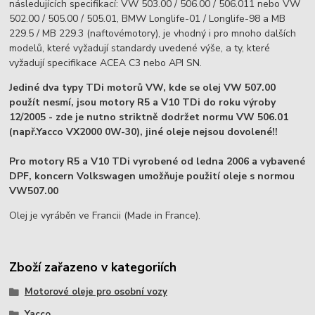
následujících specifikací: VW 503.00 / 506.00 / 506.011 nebo VW
502.00 / 505.00 / 505.01, BMW Longlife-01 / Longlife-98 a MB
229.5 / MB 229.3 (naftovémotory), je vhodný i pro mnoho dalších
modelů, které vyžadují standardy uvedené výše, a ty, které
vyžadují specifikace ACEA C3 nebo API SN.
Jediné dva typy TDi motorů VW, kde se olej VW 507.00
použít nesmí, jsou motory R5 a V10 TDi do roku výroby
12/2005 - zde je nutno striktně dodržet normu VW 506.01
(např.Yacco VX2000 0W-30), jiné oleje nejsou dovolené!!
Pro motory R5 a V10 TDi vyrobené od ledna 2006 a vybavené
DPF, koncern Volkswagen umožňuje použití oleje s normou
VW507.00
Olej je vyráběn ve Francii (Made in France).
Zboží zařazeno v kategoriích
Motorové oleje pro osobní vozy
Yacco