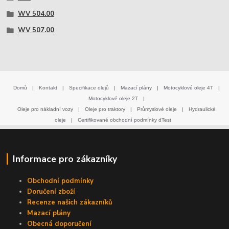
WV 504.00
WV 507.00
Domů
|
Kontakt
|
Specifikace olejů
|
Mazací plány
|
Motocyklové oleje 4T
|
Motocyklové oleje 2T
|
Oleje pro nákladní vozy
|
Oleje pro traktory
|
Průmyslové oleje
|
Hydraulické
oleje
|
Certifikované obchodní podmínky dTest
Informace pro zákazníky
Obchodní podmínky
Doručení zboží
Recenze našich zákazníků
Mazací plány
Obecná doporučení