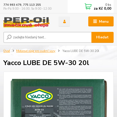
0
ks
774 993 479, 775 113 255
za
Kč 0,00
Po-Pá 9.00 - 16.00, So 9.00 -12.00
Menu
Hledat
Úvod
Motorové oleje pro osobní vozy
Yacco LUBE DE 5W-30 20l
Yacco LUBE DE 5W-30 20l