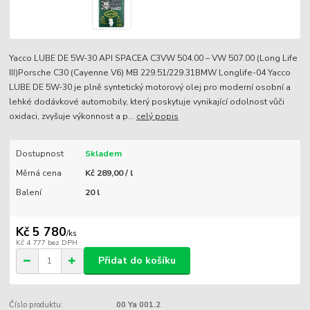
Yacco LUBE DE 5W-30 API SPACEA C3VW 504.00 – VW 507.00 (Long Life
III)Porsche C30 (Cayenne V6) MB 229.51/229.31BMW Longlife-04 Yacco
LUBE DE 5W-30 je plně syntetický motorový olej pro moderní osobní a
lehké dodávkové automobily, který poskytuje vynikající odolnost vůči
oxidaci, zvyšuje výkonnost a p...
celý popis
Dostupnost
Skladem
Měrná cena
Kč 289,00 / l
Balení
20 l
Kč 5 780
/
ks
Kč 4 777
bez DPH
Přidat do košíku
Číslo produktu:
00 Ya 001.2