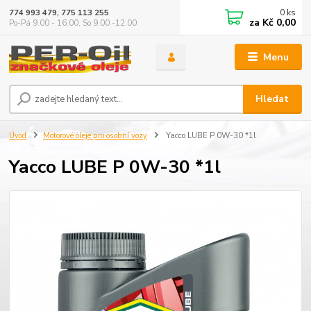
0
ks
774 993 479, 775 113 255
za
Kč 0,00
Po-Pá 9.00 - 16.00, So 9.00 -12.00
Menu
Hledat
Úvod
Motorové oleje pro osobní vozy
Yacco LUBE P 0W-30 *1l
Yacco LUBE P 0W-30 *1l