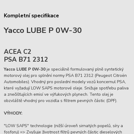
Kompletní specifikace
Yacco LUBE P 0W-30
ACEA C2
PSA B71 2312
Yacco LUBE P 0W-30
je speciálně formulovaný plně syntetický
motorový olej pro splnění normy PSA B71 2312 (Peugeot Citroën
Automobiles). Vhodný pro poslední modely vozů koncernul PSA,
které vyžadují LOW SAPS motorové oleje. Snižuje spotřebu paliva
a znečišťujících emisí ve výfukových plynech. Tento olej je
obzvláště vhodný pro vozidla s filtrem pevných částic (DPF).
VÝHODY:
"LOW SAPS" technologie (nižší úroveň sirnatých popelů, síry a
fosforu) => Zvyšuje životnost filtrů pevných částic dieselových