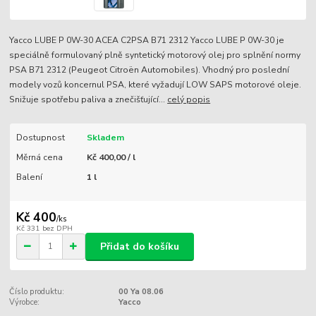
Yacco LUBE P 0W-30 ACEA C2PSA B71 2312 Yacco LUBE P 0W-30 je
speciálně formulovaný plně syntetický motorový olej pro splnění normy
PSA B71 2312 (Peugeot Citroën Automobiles). Vhodný pro poslední
modely vozů koncernul PSA, které vyžadují LOW SAPS motorové oleje.
Snižuje spotřebu paliva a znečišťující...
celý popis
Dostupnost
Skladem
Měrná cena
Kč 400,00 / l
Balení
1 l
Kč 400
/
ks
Kč 331
bez DPH
Přidat do košíku
Číslo produktu:
00 Ya 08.06
Výrobce:
Yacco