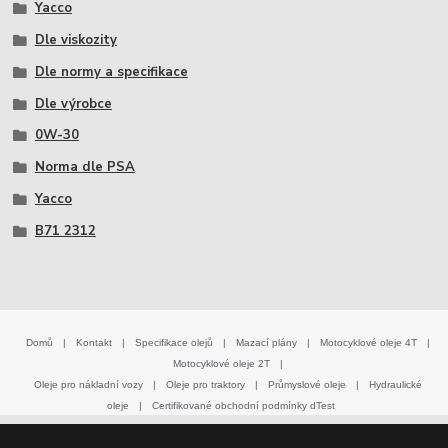
Yacco
Dle viskozity
Dle normy a specifikace
Dle výrobce
0W-30
Norma dle PSA
Yacco
B71 2312
Domů
|
Kontakt
|
Specifikace olejů
|
Mazací plány
|
Motocyklové oleje 4T
|
Motocyklové oleje 2T
|
Oleje pro nákladní vozy
|
Oleje pro traktory
|
Průmyslové oleje
|
Hydraulické
oleje
|
Certifikované obchodní podmínky dTest