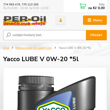
0
ks
774 993 479, 775 113 255
za
Kč 0,00
Po-Pá 9.00 - 16.00, So 9.00 -12.00
Menu
Hledat
Úvod
Motorové oleje pro osobní vozy
Yacco LUBE V 0W-20 *5l
Yacco LUBE V 0W-20 *5l