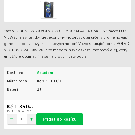
Yacco LUBE V 0W-20 VOLVO VCC RBS0-2AEACEA C5API SP Yacco LUBE
V 0W20 je syntetický fuel economy motorový olej určený pro nejnovější
generace benzinových a naftových motorů Volvo splňující normu VOLVO
VCC RBSO-2AE 0W-20.Je to moderní nízkoviskózní motorový olej, který
umožňuje optimální náběh a proud...
celý popis
Dostupnost
Skladem
Měrná cena
Kč 1 350,00 / l
Balení
1 l
Kč 1 350
/
ks
Kč 1 116
bez DPH
Přidat do košíku