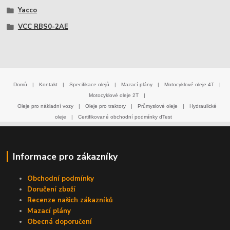
Yacco
VCC RBS0-2AE
Domů
|
Kontakt
|
Specifikace olejů
|
Mazací plány
|
Motocyklové oleje 4T
|
Motocyklové oleje 2T
|
Oleje pro nákladní vozy
|
Oleje pro traktory
|
Průmyslové oleje
|
Hydraulické
oleje
|
Certifikované obchodní podmínky dTest
Informace pro zákazníky
Obchodní podmínky
Doručení zboží
Recenze našich zákazníků
Mazací plány
Obecná doporučení