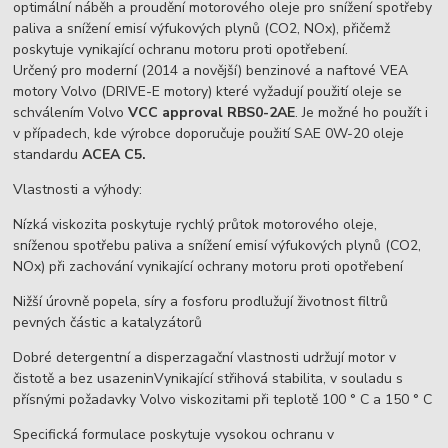
optimální náběh a proudění motorového oleje pro snížení spotřeby
paliva a snížení emisí výfukových plynů (CO2, NOx), přičemž
poskytuje vynikající ochranu motoru proti opotřebení.
Určený pro moderní (2014 a novější) benzinové a naftové VEA
motory Volvo (DRIVE-E motory) které vyžadují použití oleje se
schválením Volvo
VCC approval RBS0-2AE
. Je možné ho použít i
v případech, kde výrobce doporučuje použití SAE 0W-20 oleje
standardu
ACEA C5.
Vlastnosti a výhody:
Nízká viskozita poskytuje rychlý průtok motorového oleje,
sníženou spotřebu paliva a snížení emisí výfukových plynů (CO2,
NOx) při zachování vynikající ochrany motoru proti opotřebení
Nižší úrovně popela, síry a fosforu prodlužují životnost filtrů
pevných částic a katalyzátorů
Dobré detergentní a disperzagační vlastnosti udržují motor v
čistotě a bez usazeninVynikající střihová stabilita, v souladu s
přísnými požadavky Volvo viskozitami při teplotě 100 ° C a 150 ° C
Specifická formulace poskytuje vysokou ochranu v