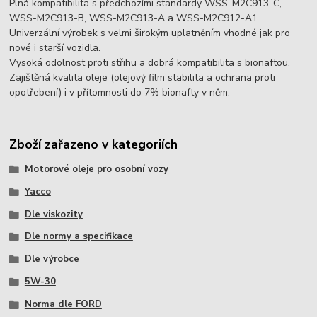
Plná kompatibilita s předchozími standardy WSS-M2C913-C,
WSS-M2C913-B, WSS-M2C913-A a WSS-M2C912-A1.
Univerzální výrobek s velmi širokým uplatněním vhodné jak pro
nové i starší vozidla.
Vysoká odolnost proti střihu a dobrá kompatibilita s bionaftou.
Zajištěná kvalita oleje (olejový film stabilita a ochrana proti
opotřebení) i v přítomnosti do 7% bionafty v něm.
Zboží zařazeno v kategoriích
Motorové oleje pro osobní vozy
Yacco
Dle viskozity
Dle normy a specifikace
Dle výrobce
5W-30
Norma dle FORD