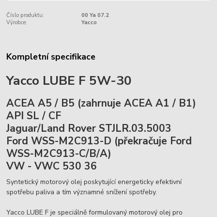
Číslo produktu:
00 Ya 07.2
Výrobce:
Yacco
Kompletní specifikace
Yacco LUBE F 5W-30
ACEA A5 / B5 (zahrnuje ACEA A1 / B1)
API SL / CF
Jaguar/Land Rover STJLR.03.5003
Ford WSS-M2C913-D (překračuje Ford
WSS-M2C913-C/B/A)
VW - VWC 530 36
Syntetický motorový olej poskytující energeticky efektivní
spotřebu paliva a tím významné snížení spotřeby.
Yacco LUBE F je speciálně formulovaný motorový olej pro