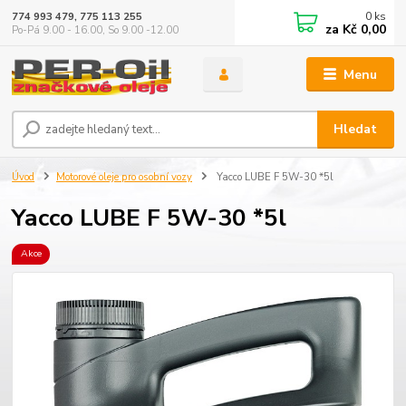
0
ks
774 993 479, 775 113 255
za
Kč 0,00
Po-Pá 9.00 - 16.00, So 9.00 -12.00
Menu
Hledat
Úvod
Motorové oleje pro osobní vozy
Yacco LUBE F 5W-30 *5l
Yacco LUBE F 5W-30 *5l
Akce