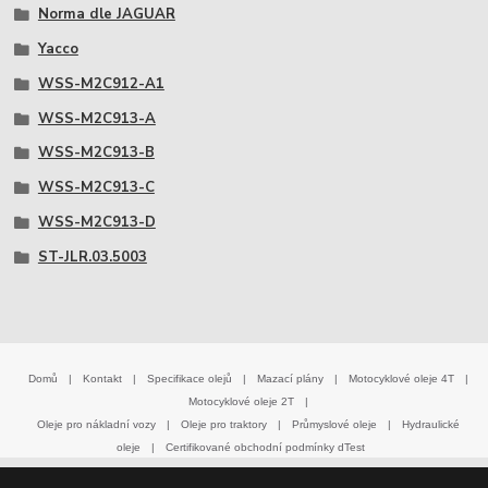
Norma dle JAGUAR
Yacco
WSS-M2C912-A1
WSS-M2C913-A
WSS-M2C913-B
WSS-M2C913-C
WSS-M2C913-D
ST-JLR.03.5003
Domů
|
Kontakt
|
Specifikace olejů
|
Mazací plány
|
Motocyklové oleje 4T
|
Motocyklové oleje 2T
|
Oleje pro nákladní vozy
|
Oleje pro traktory
|
Průmyslové oleje
|
Hydraulické
oleje
|
Certifikované obchodní podmínky dTest