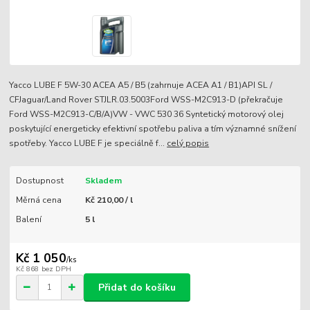
Yacco LUBE F 5W-30 ACEA A5 / B5 (zahrnuje ACEA A1 / B1)API SL /
CFJaguar/Land Rover STJLR.03.5003Ford WSS-M2C913-D (překračuje
Ford WSS-M2C913-C/B/A)VW - VWC 530 36 Syntetický motorový olej
poskytující energeticky efektivní spotřebu paliva a tím významné snížení
spotřeby. Yacco LUBE F je speciálně f...
celý popis
Dostupnost
Skladem
Měrná cena
Kč 210,00 / l
Balení
5 l
Kč 1 050
/
ks
Kč 868
bez DPH
Přidat do košíku