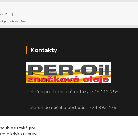
eje 2T
|
dní podmínky dTest
Kontakty
Telefon pro technické dotazy: 775 113 255
Telefon do našeho obchodu : 774 993 479
info@znackoveoleje.cz
 souhlasu také pro
žete kdykoli upravit