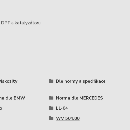
t DPF a katalyzátoru.
viskozity
Dle normy a specifikace
ma dle BMW
Norma dle MERCEDES
o
LL-04
WV 504.00