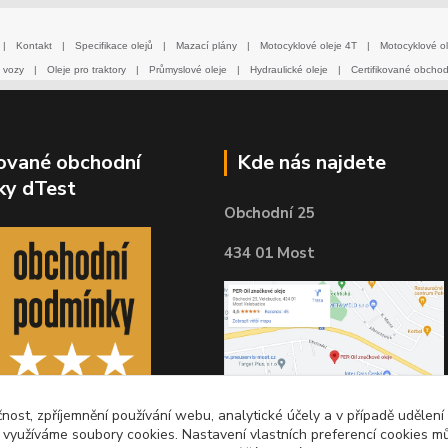
|
Kontakt
|
Specifikace olejů
|
Mazací plány
|
Motocyklové oleje 4T
|
Motocyklové ol
 vozy
|
Oleje pro traktory
|
Průmyslové oleje
|
Hydraulické oleje
|
Certifikované obcho
kované obchodní
Kde nás najdete
ky dTest
Obchodní 25
434 01 Most
čnost, zpříjemnění používání webu, analytické účely a v případě udělení
y využíváme soubory cookies. Nastavení vlastních preferencí cookies mů