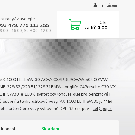
Přihlášení
 si rady? Zavolejte.
0
ks
993 479, 775 113 255
za
Kč 0,00
9.00 - 16.00, So 9.00 -12.00
VX 1000 LL III 5W-30 ACEA C3API SP/CFVW 504.00/VW
MB 229/52 /229.51/ 229.31BMW Longlife-04Porsche C30 VX
L III 5W30 je 100% syntetický longlife olej pro benzínové i
é osobní a lehké užitkové vozy. VX 1000 LL III 5W30 je "Mid
olej určený pro vozy vybavené DPF filtrem pev...
celý popis
tupnost
Skladem