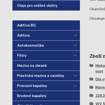
Oleje pro sněžné skútry
Okamžité
Obsahuje 
Aditiva BG
Aditiva
Autokosmetika
Zboží 
Filtry
Motor
Maziva na zbraně
vozy
Plastická maziva a vazelíny
Dle v
Provozní kapaliny
Norm
229.3
Brzdové kapaliny
WV 5