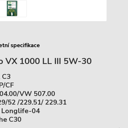
tní specifikace
o VX 1000 LL III 5W-30
 C3
P/CF
04.00/VW 507.00
9/52 /229.51/ 229.31
Longlife-04
he C30