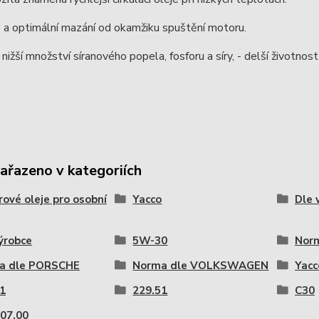
 a optimální mazání od okamžiku spuštění motoru.
nižší množství síranového popela, fosforu a síry, - delší životnos
zařazeno v kategoriích
ové oleje pro osobní
Yacco
Dle 
ýrobce
5W-30
Nor
a dle PORSCHE
Norma dle VOLKSWAGEN
Yacc
1
229.51
C30
07.00