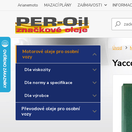
Arianemoto
MAZACÍ PLÁNY
ZAJÍMAVOSTI
INFORMAC
Úvod
M
Motorové oleje pro osobní
vozy
Yacc
Dle viskozity
Dle normy a specifikace
Dle výrobce
Převodové oleje pro osobní
vozy