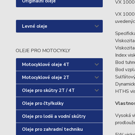
Originální oleje
VX 1000 L
VX 1000 L
uvedených
Levné oleje
Specifick
Viskozita
Viskozita
OLEJE PRO MOTOCYKLY
Index vis
Bod tuhnu
Motocyklové oleje 4T
Bod vzpl
Sulfátov
Motocyklové oleje 2T
Dynamick
Oleje pro skútry 2T / 4T
HTHS vis
Vlastnos
Oleje pro čtyřkolky
Vysoká vi
Oleje pro lodě a vodní skútry
prodlouže
Oleje pro zahradní techniku
5W viskoz