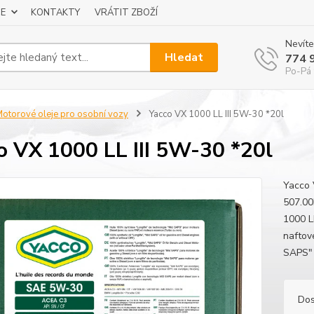
E
KONTAKTY
VRÁTIT ZBOŽÍ
Nevíte
Hledat
774 
Po-Pá 
otorové oleje pro osobní vozy
Yacco VX 1000 LL III 5W-30 *20l
o VX 1000 LL III 5W-30 *20l
Yacco 
507.00
1000 L
naftov
SAPS" 
Dos