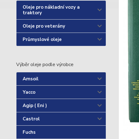
Oleje pro nákladní vozy a
traktory
Oleje pro veterány
Průmyslové oleje
Výběr oleje podle výrobce
Amsoil
Yacco
Agip ( Eni )
Castrol
Fuchs