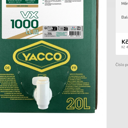
Měr
Bal
Kč
Kč 
Číslo p