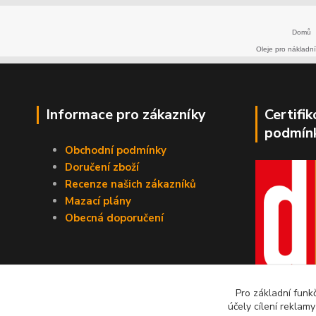
Domů
Oleje pro nákladní
Informace pro zákazníky
Certifi
podmín
Obchodní podmínky
Doručení zboží
Recenze našich zákazníků
Mazací plány
Obecná doporučení
Pro základní funk
účely cílení reklam