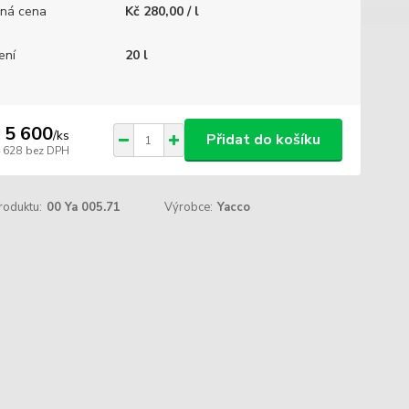
ná cena
Kč 280,00 / l
ení
20 l
 5 600
/
ks
Přidat do košíku
4 628
bez DPH
roduktu:
00 Ya 005.71
Výrobce:
Yacco