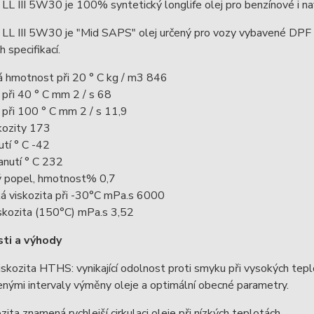
L III 5W30 je 100% syntetický longlife olej pro benzínové i na
L III 5W30 je "Mid SAPS" olej určený pro vozy vybavené DPF fil
 specifikací.
á hmotnost při 20 ° C kg / m3 846
 při 40 ° C mm 2 / s 68
 při 100 ° C mm 2 / s 11,9
kozity 173
tí ° C -42
anutí ° C 232
ý popel, hmotnost% 0,7
á viskozita při -30°C mPa.s 6000
kozita (150°C) mPa.s 3,52
ti a výhody
skozita HTHS: vynikající odolnost proti smyku při vysokých teplo
nými intervaly výměny oleje a optimální obecné parametry.
ita znamená rychlejší cirkulaci oleje při nízkých teplotách.