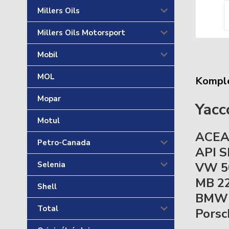
Millers Oils
Millers Oils Motorsport
Mobil
MOL
Komple
Mopar
Yacc
Motul
ACEA
Petro-Canada
API S
VW 5
Selenia
MB 22
Shell
BMW 
Total
Porsc