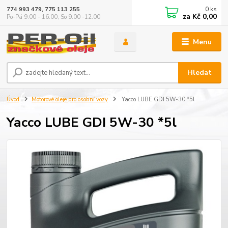
0
ks
774 993 479, 775 113 255
za
Kč 0,00
Po-Pá 9.00 - 16.00, So 9.00 -12.00
Menu
Hledat
Úvod
Motorové oleje pro osobní vozy
Yacco LUBE GDI 5W-30 *5l
Yacco LUBE GDI 5W-30 *5l