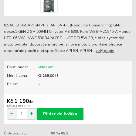
ILSAC GF-6A API SN Plus, API SN-RC (Resource Conservinng) GM-
dexos1 GEN 2 GM 6094M Chrysler MS 6395 Ford WSS-M2C946-A Honda
HTO-06 VW - VWC 530 34 YACCO LUBE DGI 5W-30 je plně syntetický
motorový olej doporučený pro benzínové motory pro které výrobce
doporučuje použít olej specifikace API SN, API SN...
celý popis
Dostupnost
Skladem
Měrná cena
Kč 238,00 / l
Balení
5 l
Kč 1 190
/
ks
Kč 983
bez DPH
Přidat do košíku
Číslo produktu:
00 Ya 05.3