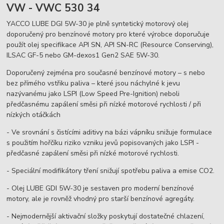
VW - VWC 530 34
YACCO LUBE DGI 5W-30 je plně syntetický motorový olej
doporučený pro benzínové motory pro které výrobce doporučuje
použít olej specifikace API SN, API SN-RC (Resource Conserving),
ILSAC GF-5 nebo GM-dexos1 Gen2 SAE 5W-30.
Doporučený zejména pro současné benzínové motory – s nebo
bez přímého vstřiku paliva – které jsou náchylné k jevu
nazývanému jako LSPI (Low Speed Pre-Ignition) neboli
předčasnému zapálení směsi při nízké motorové rychlosti / při
nízkých otáčkách
- Ve srovnání s čistícími aditivy na bázi vápníku snižuje formulace
s použitím hořčíku riziko vzniku jevů popisovaných jako LSPI -
předčasné zapálení směsi při nízké motorové rychlosti.
- Speciální modifikátory tření snižují spotřebu paliva a emise CO2.
- Olej LUBE GDI 5W-30 je sestaven pro moderní benzínové
motory, ale je rovněž vhodný pro starší benzínové agregáty.
- Nejmodernější aktivační složky poskytují dostatečné chlazení,