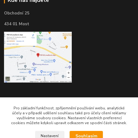
Obchodní 25
434 01 Most
Kontakty
Pro základní funkčnost, zpříjemnění používání webu, analytické
účely a v případě udělení souhlasu také pro účely cílení reklamy
využíváme soubory cookies. Nastavení vlastních preferencí
cookies můžete kdykoli upravit odkazem ve spodní části stránek.
Souhlasím
Nastavení