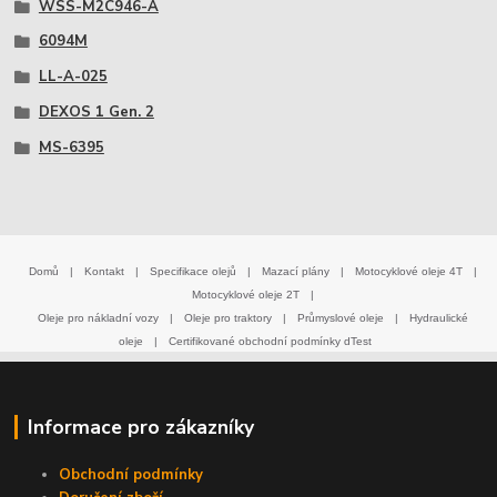
WSS-M2C946-A
6094M
LL-A-025
DEXOS 1 Gen. 2
MS-6395
Domů
|
Kontakt
|
Specifikace olejů
|
Mazací plány
|
Motocyklové oleje 4T
|
Motocyklové oleje 2T
|
Oleje pro nákladní vozy
|
Oleje pro traktory
|
Průmyslové oleje
|
Hydraulické
oleje
|
Certifikované obchodní podmínky dTest
Informace pro zákazníky
Obchodní podmínky