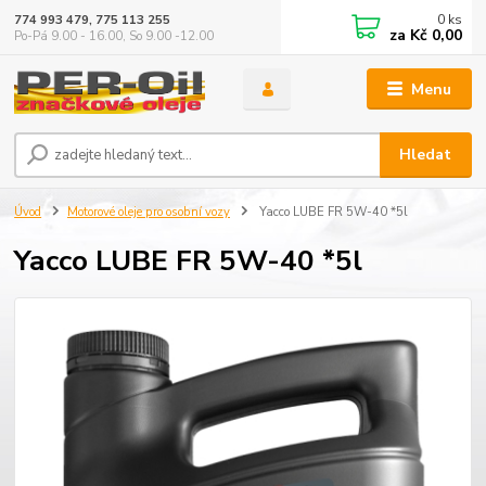
0
ks
774 993 479, 775 113 255
za
Kč 0,00
Po-Pá 9.00 - 16.00, So 9.00 -12.00
Menu
Hledat
Úvod
Motorové oleje pro osobní vozy
Yacco LUBE FR 5W-40 *5l
Yacco LUBE FR 5W-40 *5l