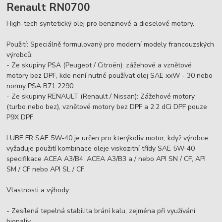
Renault RN0700
High-tech syntetický olej pro benzinové a dieselové motory.
Použití: Speciálně formulovaný pro moderní modely francouzských
výrobců:
- Ze skupiny PSA (Peugeot / Citroën): zážehové a vznětové
motory bez DPF, kde není nutné používat olej SAE xxW - 30 nebo
normy PSA B71 2290.
- Ze skupiny RENAULT (Renault / Nissan): Zážehové motory
(turbo nebo bez), vznětové motory bez DPF a 2.2 dCi DPF pouze
P9X DPF.
LUBE FR SAE 5W-40 je určen pro kterýkoliv motor, když výrobce
vyžaduje použití kombinace oleje viskozitní třídy SAE 5W-40
specifikace ACEA A3/B4, ACEA A3/B3 a / nebo API SN / CF, API
SM / CF nebo API SL / CF.
Vlastnosti a výhody:
- Zesílená tepelná stabilita brání kalu, zejména při využívání
biopaliv.