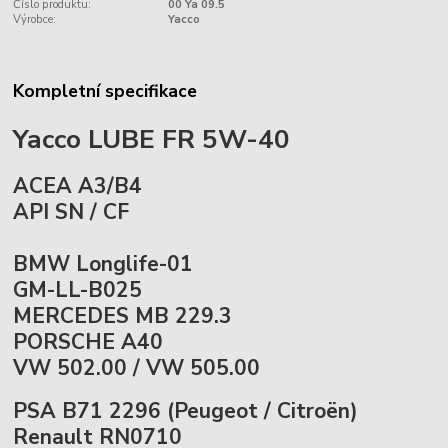
Číslo produktu:
00 Ya 09.5
Výrobce:
Yacco
Kompletní specifikace
Yacco LUBE FR 5W-40
ACEA A3/B4
API SN / CF
BMW Longlife-01
GM-LL-B025
MERCEDES MB 229.3
PORSCHE A40
VW 502.00 / VW 505.00
PSA B71 2296 (Peugeot / Citroën)
Renault RN0710