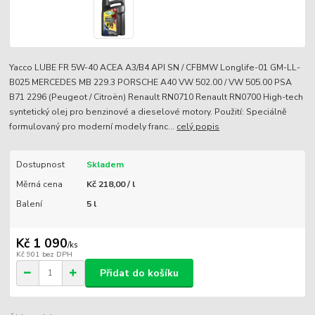
Yacco LUBE FR 5W-40 ACEA A3/B4 API SN / CFBMW Longlife-01 GM-LL-
B025 MERCEDES MB 229.3 PORSCHE A40 VW 502.00 / VW 505.00 PSA
B71 2296 (Peugeot / Citroën) Renault RN0710 Renault RN0700 High-tech
syntetický olej pro benzinové a dieselové motory. Použití: Speciálně
formulovaný pro moderní modely franc...
celý popis
Dostupnost
Skladem
Měrná cena
Kč 218,00 / l
Balení
5 l
Kč 1 090
/
ks
Kč 901
bez DPH
Přidat do košíku