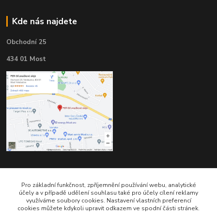
Kde nás najdete
Obchodní 25
434 01 Most
Kontakty
Pro základní funkčnost, zpříjemnění používání webu, analytické
účely a v případě udělení souhlasu také pro účely cílení reklamy
využíváme soubory cookies. Nastavení vlastních preferencí
cookies můžete kdykoli upravit odkazem ve spodní části stránek.