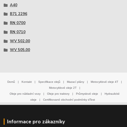
A40
B71 2296
RN 0700
RN 0710
WV 502.00
WV 505.00
Domů
|
Kontakt
|
Specifikace olejů
|
Mazací plány
|
Motocyklové oleje 4T
|
Motocyklové oleje 2T
|
Oleje pro nákladní vozy
|
Oleje pro traktory
|
Průmyslové oleje
|
Hydraulické
oleje
|
Certifikované obchodní podmínky dTest
Informace pro zákazníky