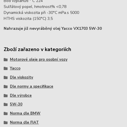
Bod vzplanutí ° C 224
Sulfátový popel, hmotnost% <0,78
Dynamická viskozita při -30°C mPa.s 5000
HTHS viskozita (150°C) 3,5
Nahrazuje již nevyráběný olej Yacco VX1703 5W-30
Zboží zařazeno v kategoriích
Motorové oleje pro osobní vozy
Yacco
Dle viskozity
Dle normy a specifikace
Dle výrobce
5W-30
Norma dle BMW
Norma dle FIAT