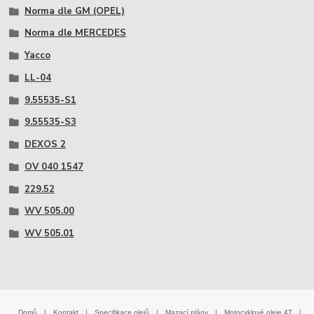
Norma dle GM (OPEL)
Norma dle MERCEDES
Yacco
LL-04
9.55535-S1
9.55535-S3
DEXOS 2
OV 040 1547
229.52
WV 505.00
WV 505.01
Domů
|
Kontakt
|
Specifikace olejů
|
Mazací plány
|
Motocyklové oleje 4T
|