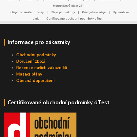
Motocyklové oleje 2T
|
Oleje pro nákladní vozy
|
Oleje pro traktory
|
Průmyslové oleje
|
Hydraulické
oleje
|
Certifikované obchodní podmínky dTest
Informace pro zákazníky
Obchodní podmínky
Doručení zboží
Recenze našich zákazníků
Mazací plány
Obecná doporučení
Certifikované obchodní podmínky dTest