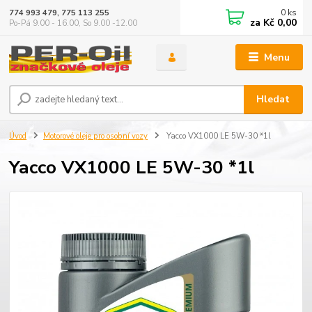
0
ks
774 993 479, 775 113 255
za
Kč 0,00
Po-Pá 9.00 - 16.00, So 9.00 -12.00
Menu
Hledat
Úvod
Motorové oleje pro osobní vozy
Yacco VX1000 LE 5W-30 *1l
Yacco VX1000 LE 5W-30 *1l