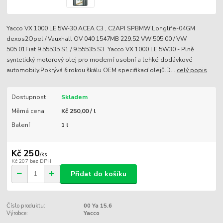
Yacco VX 1000 LE 5W-30 ACEA C3 , C2API SPBMW Longlife-04GM
dexos2Opel / Vauxhall OV 040 1547MB 229.52 VW 505.00 / VW
505.01Fiat 9.55535 S1 / 9.55535 S3 Yacco VX 1000 LE 5W30 - Plně
syntetický motorový olej pro moderní osobní a lehké dodávkové
automobily.Pokrývá širokou škálu OEM specifikací olejů.D...
celý popis
Dostupnost
Skladem
Měrná cena
Kč 250,00 / l
Balení
1 l
Kč 250
/
ks
Kč 207
bez DPH
Přidat do košíku
Číslo produktu:
00 Ya 15.6
Výrobce:
Yacco