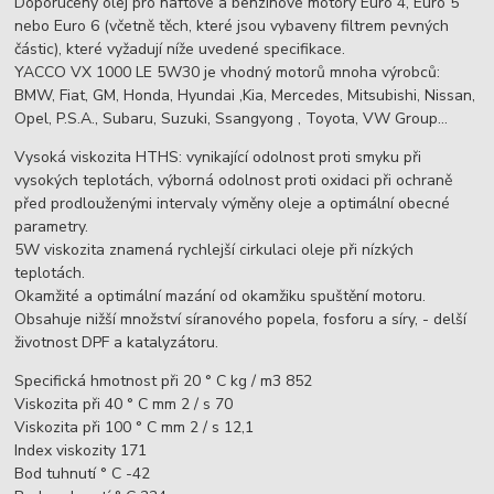
Doporučený olej pro naftové a benzínové motory Euro 4, Euro 5
nebo Euro 6 (včetně těch, které jsou vybaveny filtrem pevných
částic), které vyžadují níže uvedené specifikace.
YACCO VX 1000 LE 5W30 je vhodný motorů mnoha výrobců:
BMW, Fiat, GM, Honda, Hyundai ,Kia, Mercedes, Mitsubishi, Nissan,
Opel, P.S.A., Subaru, Suzuki, Ssangyong , Toyota, VW Group…
Vysoká viskozita HTHS: vynikající odolnost proti smyku při
vysokých teplotách, výborná odolnost proti oxidaci při ochraně
před prodlouženými intervaly výměny oleje a optimální obecné
parametry.
5W viskozita znamená rychlejší cirkulaci oleje při nízkých
teplotách.
Okamžité a optimální mazání od okamžiku spuštění motoru.
Obsahuje nižší množství síranového popela, fosforu a síry, - delší
životnost DPF a katalyzátoru.
Specifická hmotnost při 20 ° C kg / m3 852
Viskozita při 40 ° C mm 2 / s 70
Viskozita při 100 ° C mm 2 / s 12,1
Index viskozity 171
Bod tuhnutí ° C -42