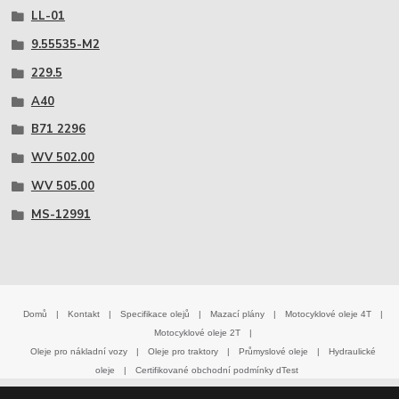
LL-01
9.55535-M2
229.5
A40
B71 2296
WV 502.00
WV 505.00
MS-12991
Domů
|
Kontakt
|
Specifikace olejů
|
Mazací plány
|
Motocyklové oleje 4T
|
Motocyklové oleje 2T
|
Oleje pro nákladní vozy
|
Oleje pro traktory
|
Průmyslové oleje
|
Hydraulické
oleje
|
Certifikované obchodní podmínky dTest