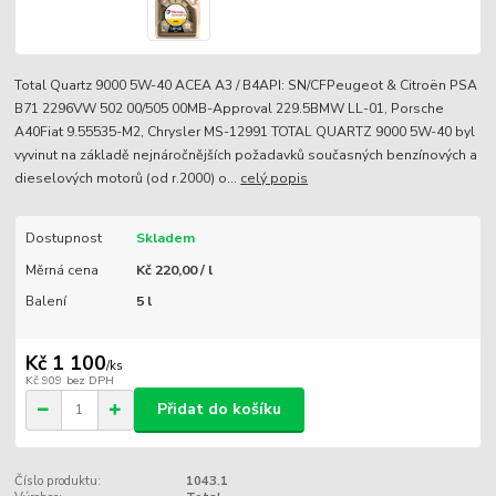
Total Quartz 9000 5W-40 ACEA A3 / B4API: SN/CFPeugeot & Citroën PSA
B71 2296VW 502 00/505 00MB-Approval 229.5BMW LL-01, Porsche
A40Fiat 9.55535-M2, Chrysler MS-12991 TOTAL QUARTZ 9000 5W-40 byl
vyvinut na základě nejnáročnějších požadavků současných benzínových a
dieselových motorů (od r.2000) o...
celý popis
Dostupnost
Skladem
Měrná cena
Kč 220,00 / l
Balení
5 l
Kč 1 100
/
ks
Kč 909
bez DPH
Přidat do košíku
Číslo produktu:
1043.1