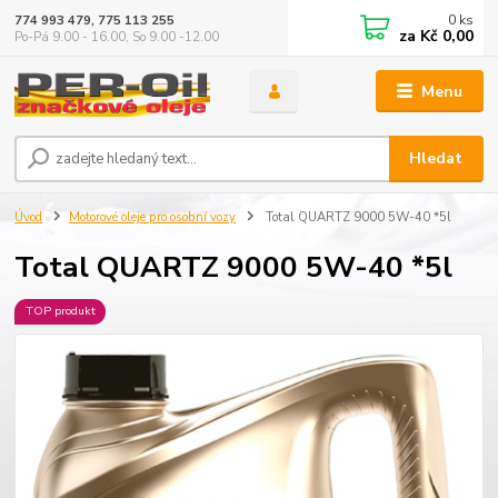
0
ks
774 993 479, 775 113 255
za
Kč 0,00
Po-Pá 9.00 - 16.00, So 9.00 -12.00
Menu
Hledat
Úvod
Motorové oleje pro osobní vozy
Total QUARTZ 9000 5W-40 *5l
Total QUARTZ 9000 5W-40 *5l
TOP produkt