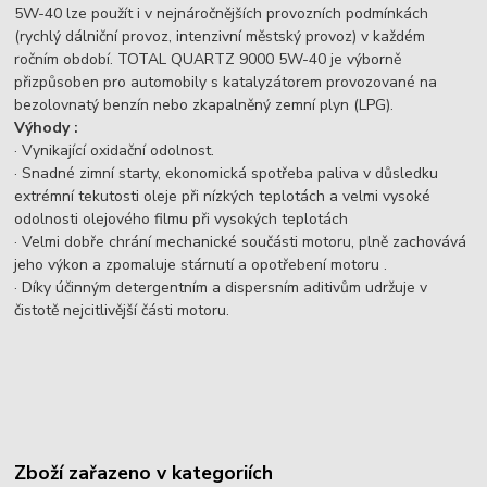
5W-40 lze použít i v nejnáročnějších provozních podmínkách
(rychlý dálniční provoz, intenzivní městský provoz) v každém
ročním období. TOTAL QUARTZ 9000 5W-40 je výborně
přizpůsoben pro automobily s katalyzátorem provozované na
bezolovnatý benzín nebo zkapalněný zemní plyn (LPG).
Výhody :
· Vynikající oxidační odolnost.
· Snadné zimní starty, ekonomická spotřeba paliva v důsledku
extrémní tekutosti oleje při nízkých teplotách a velmi vysoké
odolnosti olejového filmu při vysokých teplotách
· Velmi dobře chrání mechanické součásti motoru, plně zachovává
jeho výkon a zpomaluje stárnutí a opotřebení motoru .
· Díky účinným detergentním a dispersním aditivům udržuje v
čistotě nejcitlivější části motoru.
Zboží zařazeno v kategoriích