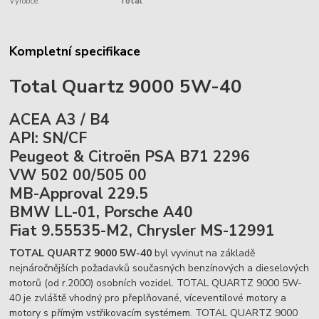
Výrobce:
Total
Kompletní specifikace
Total Quartz 9000 5W-40
ACEA A3 / B4
API: SN/CF
Peugeot & Citroën PSA B71 2296
VW 502 00/505 00
MB-Approval 229.5
BMW LL-01, Porsche A40
Fiat 9.55535-M2, Chrysler MS-12991
TOTAL QUARTZ 9000 5W-40
byl vyvinut na základě
nejnáročnějších požadavků současných benzínových a dieselových
motorů (od r.2000) osobních vozidel. TOTAL QUARTZ 9000 5W-
40 je zvláště vhodný pro přeplňované, víceventilové motory a
motory s přímým vstřikovacím systémem. TOTAL QUARTZ 9000