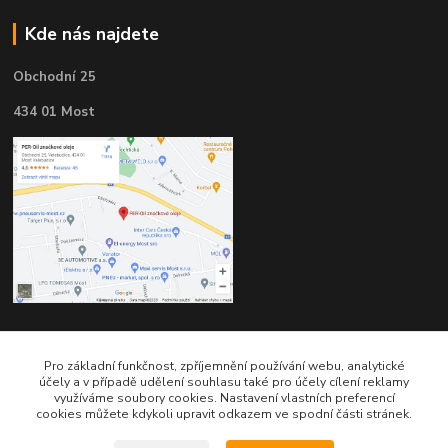
Kde nás najdete
Obchodní 25
434 01 Most
Kontakty
Pro základní funkčnost, zpříjemnění používání webu, analytické
účely a v případě udělení souhlasu také pro účely cílení reklamy
využíváme soubory cookies. Nastavení vlastních preferencí
cookies můžete kdykoli upravit odkazem ve spodní části stránek.