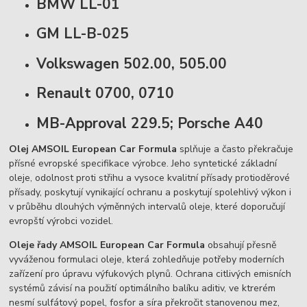
BMW LL-01
GM LL-B-025
Volkswagen 502.00, 505.00
Renault 0700, 0710
MB-Approval 229.5; Porsche A40
Olej AMSOIL European Car Formula
splňuje a často překračuje
přísné evropské specifikace výrobce. Jeho syntetické základní
oleje, odolnost proti střihu a vysoce kvalitní přísady protioděrové
přísady, poskytují vynikající ochranu a poskytují spolehlivý výkon i
v průběhu dlouhých výměnných intervalů oleje, které doporučují
evropští výrobci vozidel.
Oleje řady AMSOIL European Car Formula
obsahují přesně
vyváženou formulaci oleje, která zohledňuje potřeby moderních
zařízení pro úpravu výfukových plynů. Ochrana citlivých emisních
systémů závisí na použití optimálního balíku aditiv, ve ktrerém
nesmí sulfátový popel, fosfor a síra překročit stanovenou mez,