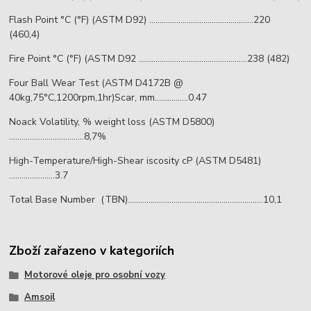
Flash Point °C (°F) (ASTM D92) ..................................................220
(460,4)
Fire Point °C (°F) (ASTM D92 ....................................................238 (482)
Four Ball Wear Test (ASTM D4172B @
40kg,75°C,1200rpm,1hr)Scar, mm................0.47
Noack Volatility, % weight loss (ASTM D5800)
....................................8,7%
High-Temperature/High-Shear iscosity cP (ASTM D5481)
......................3.7
Total Base Number (TBN).................................................................10,1
Zboží zařazeno v kategoriích
Motorové oleje pro osobní vozy
Amsoil