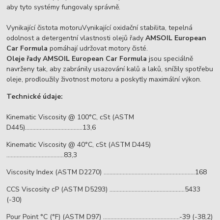
aby tyto systémy fungovaly správně.
Vynikající čistota motoruVynikající oxidační stabilita, tepelná
odolnost a detergentní vlastnosti olejů řady
AMSOIL European
Car Formula
pomáhají udržovat motory čisté.
Oleje řady AMSOIL European Car Formula
jsou speciálně
navrženy tak, aby zabránily usazování kalů a laků, snížily spotřebu
oleje, prodloužily životnost motoru a poskytly maximální výkon.
Technické údaje:
Kinematic Viscosity @ 100°C, cSt (ASTM
D445).......................................13,6
Kinematic Viscosity @ 40°C, cSt (ASTM D445)
.......................................83,3
Viscosity Index (ASTM D2270) ..............................................................168
CCS Viscosity cP (ASTM D5293) ...................................................5433
(-30)
Pour Point °C (°F) (ASTM D97) ....................................................-39 (-38,2)