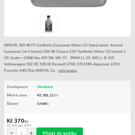
AMSOIL 5W-40 FS Synthetic European Motor Oil Starý název: Amsoil
European Car Formula 5W-40 Classic ESP Synthetic Motor Oil balení 1
US Quart = 0,946 litru API SN, SM, CF... BMW LL-01 GM LL-B-025
Volkswagen 502.00, 505.00 Renault 0700, 0710 MB-Approval 229.5;
Porsche A40 Olej AMSOIL Eu...
celý popis
Dostupnost
Skladem
Měrná cena
Kč 391,12 / l
Balení
0.946 l
Kč 370
/
ks
Kč 306
bez DPH
Přidat do košíku