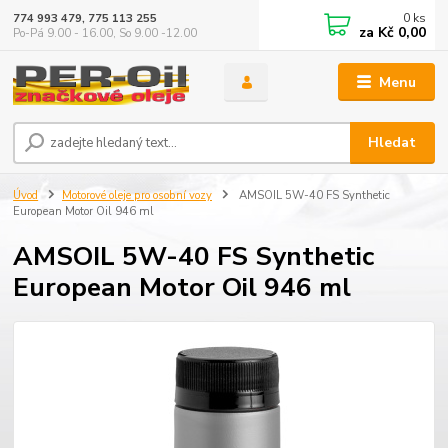
0
ks
774 993 479, 775 113 255
za
Kč 0,00
Po-Pá 9.00 - 16.00, So 9.00 -12.00
Menu
Hledat
Úvod
Motorové oleje pro osobní vozy
AMSOIL 5W-40 FS Synthetic
European Motor Oil 946 ml
AMSOIL 5W-40 FS Synthetic
European Motor Oil 946 ml