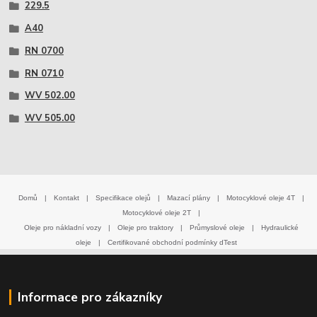
229.5
A40
RN 0700
RN 0710
WV 502.00
WV 505.00
Domů
|
Kontakt
|
Specifikace olejů
|
Mazací plány
|
Motocyklové oleje 4T
|
Motocyklové oleje 2T
|
Oleje pro nákladní vozy
|
Oleje pro traktory
|
Průmyslové oleje
|
Hydraulické
oleje
|
Certifikované obchodní podmínky dTest
Informace pro zákazníky