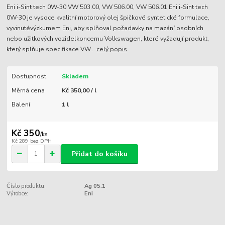
Eni i-Sint tech 0W-30 VW 503.00, VW 506.00, VW 506.01 Eni i-Sint tech
0W-30 je vysoce kvalitní motorový olej špičkové syntetické formulace,
vyvinutévýzkumem Eni, aby splňoval požadavky na mazání osobních
nebo užitkových vozidelkoncernu Volkswagen, které vyžadují produkt,
který splňuje specifikace VW...
celý popis
Dostupnost
Skladem
Měrná cena
Kč 350,00 / l
Balení
1 l
Kč 350
/
ks
Kč 289
bez DPH
Přidat do košíku
Číslo produktu:
Ag 05.1
Výrobce:
Eni