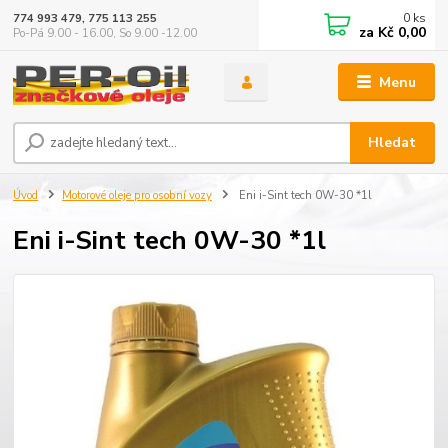
0
ks
774 993 479, 775 113 255
za
Kč 0,00
Po-Pá 9.00 - 16.00, So 9.00 -12.00
Menu
Hledat
Úvod
Motorové oleje pro osobní vozy
Eni i-Sint tech 0W-30 *1l
Eni i-Sint tech 0W-30 *1l