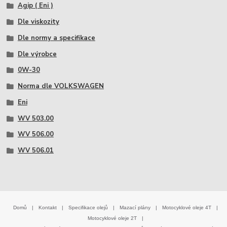
Agip ( Eni )
Dle viskozity
Dle normy a specifikace
Dle výrobce
0W-30
Norma dle VOLKSWAGEN
Eni
WV 503.00
WV 506.00
WV 506.01
Domů
|
Kontakt
|
Specifikace olejů
|
Mazací plány
|
Motocyklové oleje 4T
|
Motocyklové oleje 2T
|